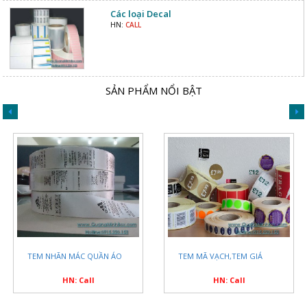
Các loại Decal
HN:
CALL
SẢN PHẨM NỔI BẬT
TEM NHÃN MÁC QUẦN ÁO
TEM MÃ VẠCH,TEM GIÁ
HN: Call
HN: Call