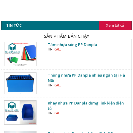
Xem tất cả
TIN TỨC
SẢN PHẨM BÁN CHẠY
Tấm nhựa sóng PP Danpla
HN:
CALL
Thùng nhựa PP Danpla nhiều ngăn tại Hà
Nội
HN:
CALL
Khay nhựa PP Danpla đựng link kiện điện
tử
HN:
CALL