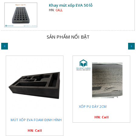
Khay mút xốp EVA 50 lỗ
HN:
CALL
SẢN PHẨM NỔI BẬT
XỐP PU DÀY 2CM
HN: Call
MÚT XỐP EVA FOAM ĐỊNH HÌNH
HN: Call