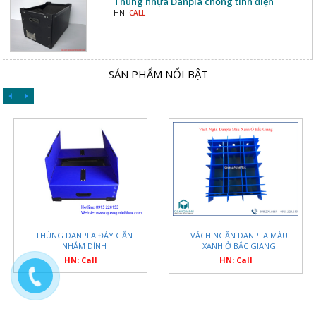
Thùng nhựa Danpla chống tĩnh điện
HN:
CALL
SẢN PHẨM NỔI BẬT
THÙNG DANPLA ĐÁY GẮN
VÁCH NGĂN DANPLA MÀU
NHÁM DÍNH
XANH Ở BẮC GIANG
HN: Call
HN: Call