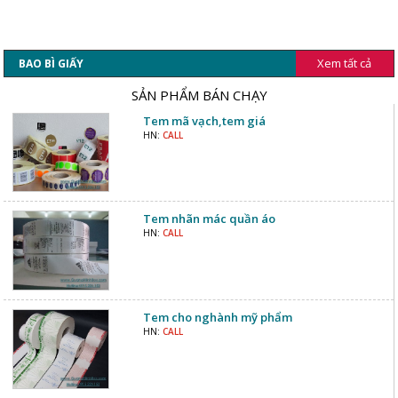
Xem tất cả
BAO BÌ GIẤY
SẢN PHẨM BÁN CHẠY
Tem mã vạch,tem giá
HN:
CALL
Tem nhãn mác quần áo
HN:
CALL
Tem cho nghành mỹ phẩm
HN:
CALL