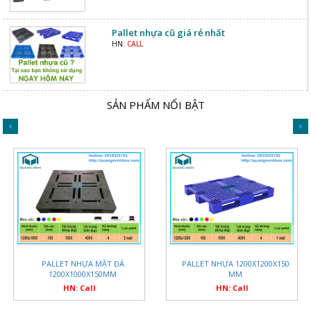
Pallet nhựa cũ giá rẻ nhất
HN:
CALL
SẢN PHẨM NỔI BẬT
PALLET NHỰA MẶT ĐÁ
PALLET NHỰA 1200X1200X150
1200X1000X150MM
MM
HN: Call
HN: Call