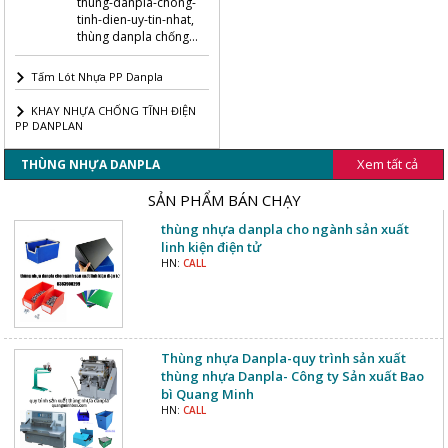
thung-danpla-chong-
tinh-dien-uy-tin-nhat,
thùng danpla chống
tĩnh điện có nắp đậy ,
thùng danpla chống
Tấm Lót Nhựa PP Danpla
tĩnh điện uy tín chất
lượng nhất
KHAY NHỰA CHỐNG TĨNH ĐIỆN
PP DANPLAN
Xem tất cả
THÙNG NHỰA DANPLA
SẢN PHẨM BÁN CHẠY
thùng nhựa danpla cho ngành sản xuất
linh kiện điện tử
HN:
CALL
Thùng nhựa Danpla-quy trình sản xuất
thùng nhựa Danpla- Công ty Sản xuất Bao
bì Quang Minh
HN:
CALL