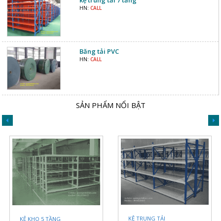
kệ trung tải 7 tầng
HN:
CALL
Băng tải PVC
HN:
CALL
SẢN PHẨM NỔI BẬT
KỆ TRUNG TẢI
KỆ KHO 5 TẦNG