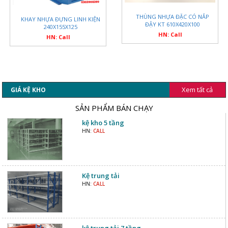
THÙNG NHỰA ĐẶC CÓ NẮP
KHAY NHỰA ĐỰNG LINH KIỆN
ĐẬY KT 610X420X100
240X155X125
HN: Call
HN: Call
Xem tất cả
GIÁ KỆ KHO
SẢN PHẨM BÁN CHẠY
kệ kho 5 tầng
HN:
CALL
Kệ trung tải
HN:
CALL