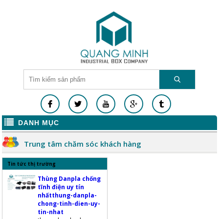
DANH MỤC
Trung tâm chăm sóc khách hàng
Tin tức thị trường
Thùng Danpla chống
tĩnh điện uy tín
nhấtthung-danpla-
chong-tinh-dien-uy-
tin-nhat