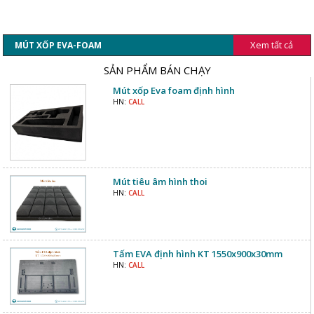
Xem tất cả
MÚT XỐP EVA-FOAM
SẢN PHẨM BÁN CHẠY
Mút xốp Eva foam định hình
HN:
CALL
Mút tiêu âm hình thoi
HN:
CALL
Tấm EVA định hình KT 1550x900x30mm
HN:
CALL