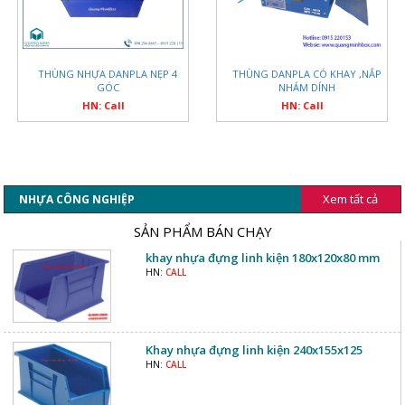
THÙNG DANPLA CÓ KHAY ,NẮP
THÙNG NHỰA DANPLA NẸP 4
NHÁM DÍNH
GÓC
HN: Call
HN: Call
Xem tất cả
NHỰA CÔNG NGHIỆP
SẢN PHẨM BÁN CHẠY
khay nhựa đựng linh kiện 180x120x80 mm
HN:
CALL
Khay nhựa đựng linh kiện 240x155x125
HN:
CALL