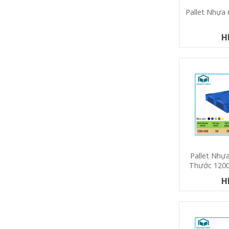
Pallet Nhự
H
Pallet Nhự
Thước 120
H