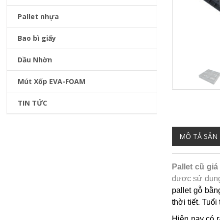
Pallet nhựa
Bao bì giấy
Dầu Nhờn
Mút Xốp EVA-FOAM
TIN TỨC
MÔ TẢ SẢN
Pallet cũ g
được sử dụng
pallet gỗ bằn
thời tiết. Tuổ
Hiện nay có r