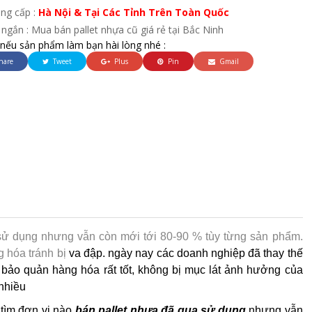
ung cấp :
Hà Nội & Tại Các Tỉnh Trên Toàn Quốc
ngắn : Mua bán pallet nhựa cũ giá rẻ tại Bắc Ninh
 nếu sản phẩm làm bạn hài lòng nhé :
hare
Tweet
Plus
Pin
Gmail
a sử dụng nhưng vẫn còn mới tới 80-90 % tùy từng sản phẩm.
 hóa tránh bị
va đập. ngày nay các doanh nghiệp đã thay thế
ể bảo quản hàng hóa rất tốt, không bị mục lát ảnh hưởng của
 nhiều
 tìm đơn vị nào
bán pallet nhựa đã qua sử dụng
nhưng vẫn