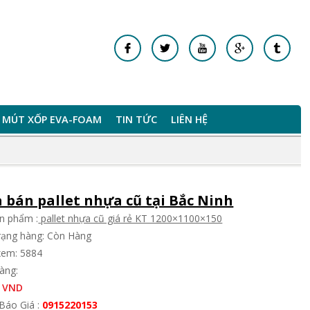
MÚT XỐP EVA-FOAM
TIN TỨC
LIÊN HỆ
 bán pallet nhựa cũ tại Bắc Ninh
n phẩm :
pallet nhựa cũ giá rẻ KT 1200×1100×150
trạng hàng: Còn Hàng
xem: 5884
àng:
 VND
Báo Giá :
0915220153