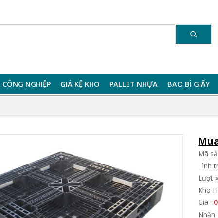
 CÔNG NGHIỆP
GIÁ KỆ KHO
PALLET NHỰA
BAO BÌ GIẤY
Mua
Mã sả
Tình 
Lượt 
Kho H
Giá :
0
Nhận 