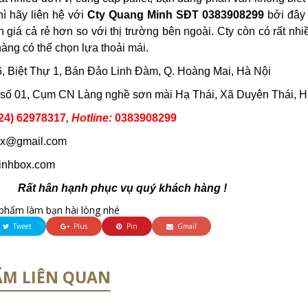
ì hãy liên hệ với
Cty Quang Minh SĐT 0383908299
bởi đây
n giá cả rẻ hơn so với thị trường bên ngoài. Cty còn có rất n
àng có thể chọn lựa thoải mái.
6, Biệt Thự 1, Bán Đảo Linh Đàm, Q. Hoàng Mai, Hà Nội
số 01, Cụm CN Làng nghề sơn mài Hạ Thái, Xã Duyên Thái, 
24) 62978317
, Hotline:
0383908299
x@gmail.com
minhbox.com
Rất hân hạnh phục vụ quý khách hàng !
phẩm làm bạn hài lòng nhé
Tweet
Plus
Pin
Gmail
ẨM LIÊN QUAN