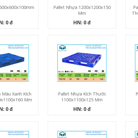
a 600x600x100mm
Pallet Nhựa 1200x1200x150
Pa
Mm
Th
N: 0 đ
HN: 0 đ
a Màu Xanh Kích
Pallet Nhựa Kích Thước
P
0x1100x160 Mm
1100x1100x125 Mm
N: 0 đ
HN: 0 đ