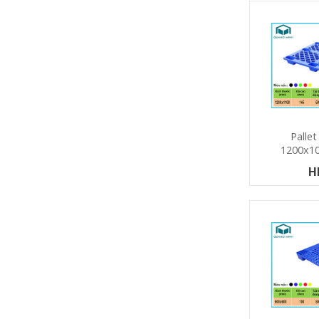
Palle
1200x1
H