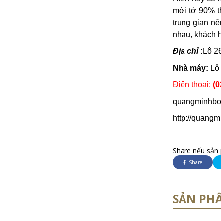
mới tớ 90% th
trung gian nê
nhau, khách h
Địa chỉ
:
Lô 2
Nhà máy:
Lô 
Điện thoại:
(0
quangminhbo
http://quang
Share nếu sản 
Share
SẢN PH