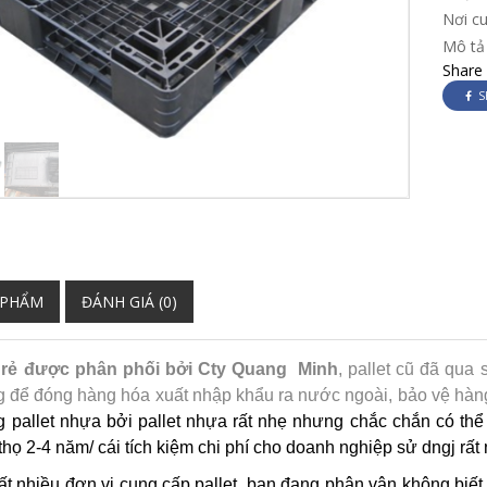
Nơi c
Mô tả 
Share
S
 PHẨM
ĐÁNH GIÁ (0)
iá rẻ được phân phối bởi Cty Quang Minh
, pallet cũ đã qu
 để đóng hàng hóa xuất nhập khẩu ra nước ngoài, bảo vệ hàng
g pallet nhựa bởi pallet nhựa rất nhẹ nhưng chắc chắn có th
i thọ 2-4 năm/ cái tích kiệm chi phí cho doanh nghiệp sử dngj rất
ất nhiều đơn vị cung cấp pallet, bạn đang phân vân không biết