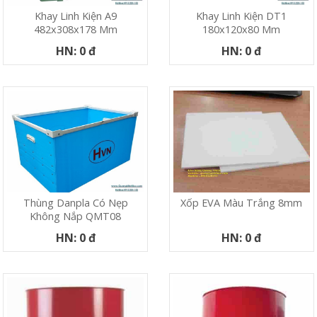
Khay Linh Kiện A9
Khay Linh Kiện DT1
482x308x178 Mm
180x120x80 Mm
HN: 0 đ
HN: 0 đ
Thùng Danpla Có Nẹp
Xốp EVA Màu Trắng 8mm
Không Nắp QMT08
HN: 0 đ
HN: 0 đ