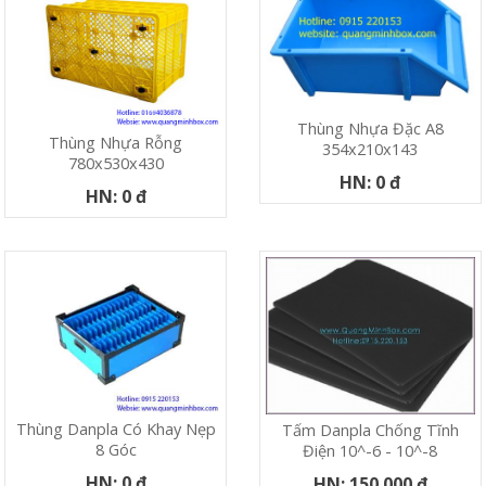
Thùng Nhựa Đặc A8
Thùng Nhựa Rỗng
354x210x143
780x530x430
HN: 0 đ
HN: 0 đ
Thùng Danpla Có Khay Nẹp
Tấm Danpla Chống Tĩnh
8 Góc
Điện 10^-6 - 10^-8
HN: 0 đ
HN: 150.000 đ