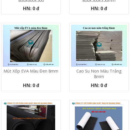
800x600x500
800x500x350mm
HN: 0 đ
HN: 0 đ
Mút Xốp EVA Màu Đen 8mm
Cao Su Non Màu Trắng
8mm
HN: 0 đ
HN: 0 đ