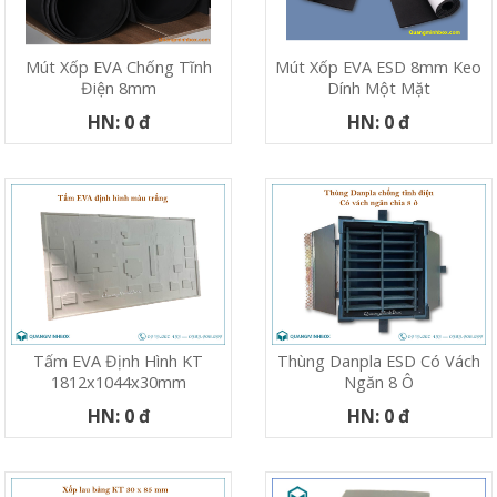
Mút Xốp EVA Chống Tĩnh
Mút Xốp EVA ESD 8mm Keo
Điện 8mm
Dính Một Mặt
HN: 0 đ
HN: 0 đ
Tấm EVA Định Hình KT
Thùng Danpla ESD Có Vách
1812x1044x30mm
Ngăn 8 Ô
HN: 0 đ
HN: 0 đ