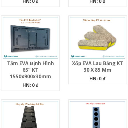
HN: 0 đ
HN: 0 đ
Tấm EVA Định Hình
Xốp EVA Lau Bảng KT
65’’ KT
30 X 85 Mm
1550x900x30mm
HN: 0 đ
HN: 0 đ