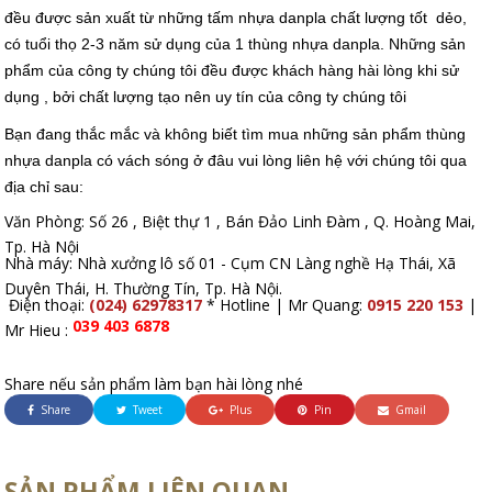
đều được sản xuất từ những tấm nhựa danpla chất lượng tốt dẻo,
có tuổi thọ 2-3 năm sử dụng của 1 thùng nhựa danpla. Những sản
phẩm của công ty chúng tôi đều được khách hàng hài lòng khi sử
dụng , bởi chất lượng tạo nên uy tín của công ty chúng tôi
Bạn đang thắc mắc và không biết tìm mua những sản phẩm thùng
nhựa danpla có vách sóng ở đâu vui lòng liên hệ với chúng tôi qua
địa chỉ sau:
Văn Phòng: Số 26 , Biệt thự 1 , Bán Đảo Linh Đàm , Q. Hoàng Mai,
Tp. Hà Nội
Nhà máy: Nhà xưởng lô số 01 - Cụm CN Làng nghề Hạ Thái, Xã
Duyên Thái, H. Thường Tín, Tp. Hà Nội.
Điện thoại:
(024) 62978317
* Hotline | Mr Quang:
0915 220 153
|
039 403 6878
Mr Hieu :
Share nếu sản phẩm làm bạn hài lòng nhé
Share
Tweet
Plus
Pin
Gmail
SẢN PHẨM LIÊN QUAN