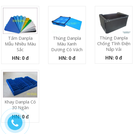
Thùng Danpla
Tấm Danpla
Thùng Danpla
Chống Tĩnh Điện
Mẫu Nhiều Màu
Màu Xanh
Nắp Vải
Sắc
Dương Có Vách
HN: 0 đ
HN: 0 đ
HN: 0 đ
Khay Danpla Có
30 Ngăn
HN: 0 đ