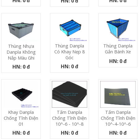
HN: 0 đ
HN: 0 đ
HN: 0 đ
Thùng Danpla
Thùng Danpla
Thùng Nhựa
Có Khay Nẹp 8
Gắn Bánh Xe
Danpla Không
Góc
Nắp Màu Ghi
HN: 0 đ
HN: 0 đ
HN: 0 đ
Khay Danpla
Tấm Danpla
Tấm Danpla
Chống Tĩnh Điện
Chống Tĩnh Điện
Chống Tĩnh Điện
01
10^-6 - 10^-8
10^-4-10^-6
HN: 0 đ
HN: 0 đ
HN: 0 đ