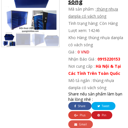
sóng
Mã sản phẩm :
thùng nhựa
danpla có vách sóng
Tình trạng hàng: Còn Hàng
Lượt xem: 14246
Kho Hàng: thùng nhựa danpla
có vách sóng
Giá :
0 VND
Nhận Báo Giá :
0915220153
Nơi cung cấp :
Hà Nội & Tại
Các Tỉnh Trên Toàn Quốc
Mô tả ngắn : thùng nhựa
danpla có vách sóng
Share nếu sản phẩm làm bạn
hài lòng nhé :
Share
Tweet
Plus
Pin
Gmail