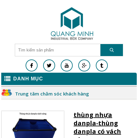
DANH MỤC
Trung tâm chăm sóc khách hàng
thùng nhựa
danpla-thùng
danpla có vách