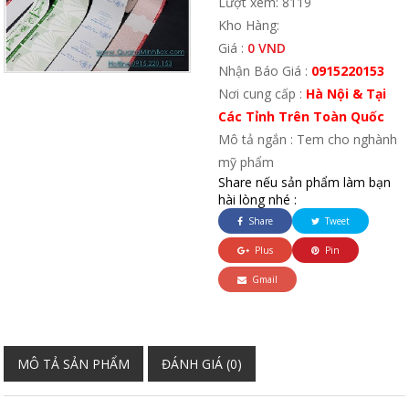
Lượt xem: 8119
Kho Hàng:
Giá :
0 VND
Nhận Báo Giá :
0915220153
Nơi cung cấp :
Hà Nội & Tại
Các Tỉnh Trên Toàn Quốc
Mô tả ngắn : Tem cho nghành
mỹ phẩm
Share nếu sản phẩm làm bạn
hài lòng nhé :
Share
Tweet
Plus
Pin
Gmail
MÔ TẢ SẢN PHẨM
ĐÁNH GIÁ (0)