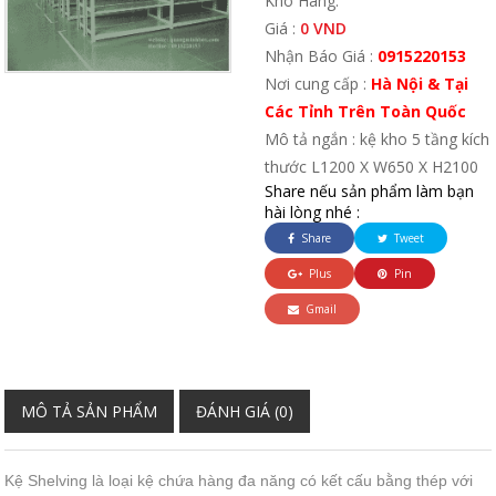
Kho Hàng:
Giá :
0 VND
Nhận Báo Giá :
0915220153
Nơi cung cấp :
Hà Nội & Tại
Các Tỉnh Trên Toàn Quốc
Mô tả ngắn : kệ kho 5 tầng kích
thước L1200 X W650 X H2100
Share nếu sản phẩm làm bạn
hài lòng nhé :
Share
Tweet
Plus
Pin
Gmail
MÔ TẢ SẢN PHẨM
ĐÁNH GIÁ (0)
Kệ Shelving là loại kệ chứa hàng đa năng có kết cấu bằng thép với