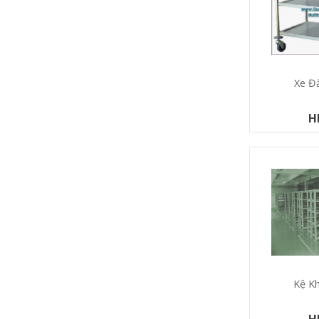
Xe Đ
H
Kệ K
H