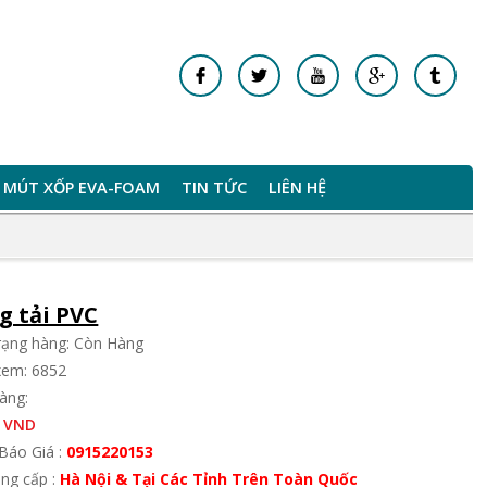
MÚT XỐP EVA-FOAM
TIN TỨC
LIÊN HỆ
g tải PVC
trạng hàng: Còn Hàng
xem: 6852
àng:
 VND
Báo Giá :
0915220153
ung cấp :
Hà Nội & Tại Các Tỉnh Trên Toàn Quốc