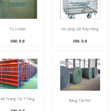
Tủ Locker
Xe Lồng Sắt Đẩy Hàng
HN: 0 đ
HN: 0 đ
Kệ Trung Tải 7 Tầng
Băng Tải PVC
HN: 0 đ