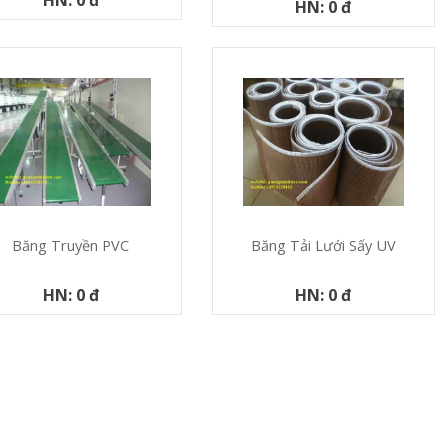
HN: 0 đ
Băng Truyền PVC
Băng Tải Lưới Sấy UV
HN: 0 đ
HN: 0 đ