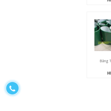
Băng T
H