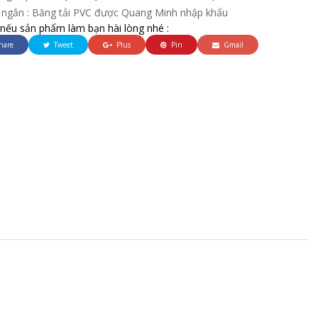
 ngắn : Băng tải PVC được Quang Minh nhập khẩu
 nếu sản phẩm làm bạn hài lòng nhé :
hare
Tweet
Plus
Pin
Gmail