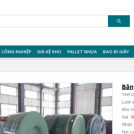
 CÔNG NGHIỆP
GIÁ KỆ KHO
PALLET NHỰA
BAO BÌ GIẤY
Băn
Tình 
Lượt 
Kho H
Giá :
0
Nhận 
Nơi c