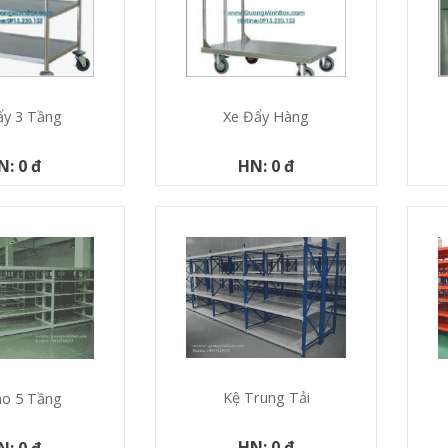
ẩy 3 Tầng
Xe Đẩy Hàng
N: 0 đ
HN: 0 đ
Kệ Trung Tải
ho 5 Tầng
HN: 0 đ
N: 0 đ