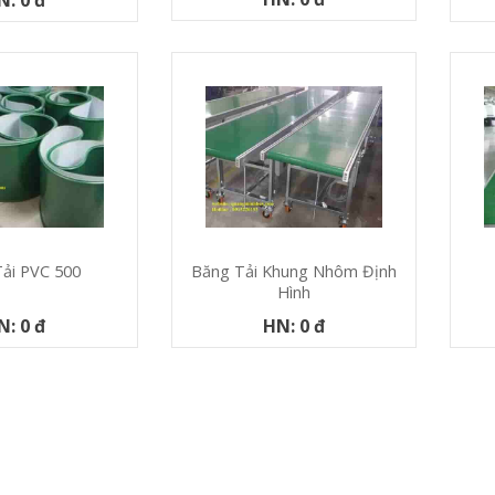
ải PVC 500
Băng Tải Khung Nhôm Định
Hình
N: 0 đ
HN: 0 đ