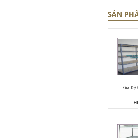
SẢN PH
Giá Kệ
H