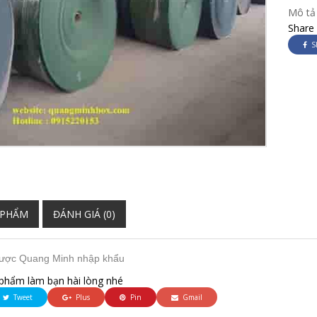
Mô tả
Share
S
 PHẨM
ĐÁNH GIÁ (0)
được Quang Minh nhập khẩu
phẩm làm bạn hài lòng nhé
Tweet
Plus
Pin
Gmail