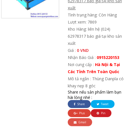
62978317 báo giá tại kho sản
xuất
Tình trạng hàng: Còn Hàng
Lượt xem: 7869
Kho Hàng: liên hệ (024)
62978317 báo giá tại kho sản
xuất
Giá :
0 VND
Nhận Báo Giá :
0915220153
Nơi cung cấp :
Hà Nội & Tại
Các Tỉnh Trên Toàn Quốc
Mô tả ngắn : Thùng Danpla có
khay nẹp 8 góc
Share nếu sản phẩm làm bạn
hài lòng nhé :
Share
Tweet
Plus
Pin
Gmail