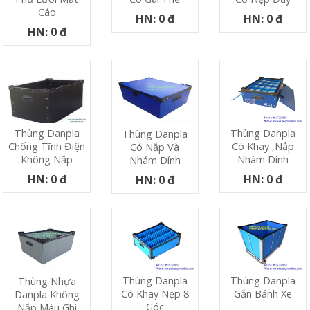
Cáo
HN: 0 đ
HN: 0 đ
HN: 0 đ
Thùng Danpla
Thùng Danpla
Thùng Danpla
Có Khay ,nắp
Chống Tĩnh Điện
Có Nắp Và
Nhám Dính
Không Nắp
Nhám Dính
HN: 0 đ
HN: 0 đ
HN: 0 đ
Thùng Danpla
Thùng Danpla
Thùng Nhựa
Có Khay Nẹp 8
Gắn Bánh Xe
Danpla Không
Góc
Nắp Màu Ghi