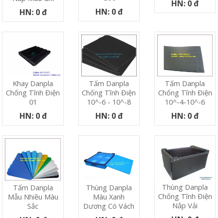
HN: 0 đ
HN: 0 đ
HN: 0 đ
Khay Danpla
Tấm Danpla
Tấm Danpla
Chống Tĩnh Điện
Chống Tĩnh Điện
Chống Tĩnh Điện
01
10^-6 - 10^-8
10^-4-10^-6
HN: 0 đ
HN: 0 đ
HN: 0 đ
Thùng Danpla
Tấm Danpla
Thùng Danpla
Chống Tĩnh Điện
Mẫu Nhiều Màu
Màu Xanh
Nắp Vải
Sắc
Dương Có Vách