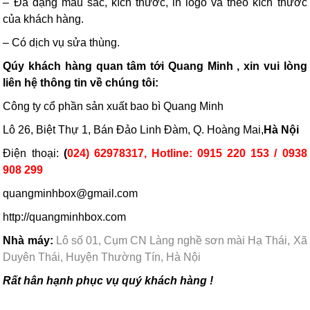
– Đa dạng màu sắc, kích thước, in logo và theo kích thước
của khách hàng.
– Có dịch vụ sửa thùng.
Qúy khách hàng quan tâm tới Quang Minh , xin vui lòng
liên hệ thông tin về chúng tôi:
Công ty cổ phần sản xuất bao bì Quang Minh
Lô 26, Biệt Thự 1, Bán Đảo Linh Đàm, Q. Hoàng Mai,
Hà Nội
Điện thoại:
(
024) 62978317, Hotline: 0915 220 153 / 0938
908 299
quangminhbox@gmail.com
http://quangminhbox.com
Nhà máy:
Lô số 01, Cụm CN Làng nghề sơn mài Hạ Thái, Xã
Duyên Thái, Huyện Thường Tín, Hà Nội
Rất hân hạnh phục vụ quý khách hàng !