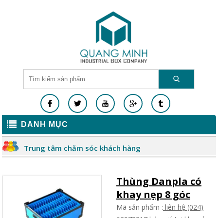
DANH MỤC
Trung tâm chăm sóc khách hàng
Thùng Danpla có
khay nẹp 8 góc
Mã sản phẩm :
liên hệ (024)