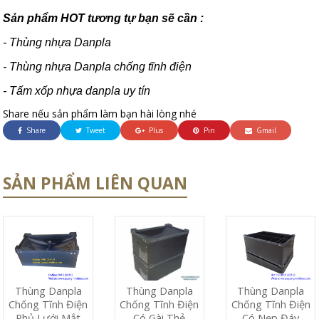
Sản phẩm HOT tương tự bạn sẽ cần :
- Thùng nhựa Danpla
- Thùng nhựa Danpla chống tĩnh điện
- Tấm xốp nhựa danpla uy tín
Share nếu sản phẩm làm bạn hài lòng nhé
Share
Tweet
Plus
Pin
Gmail
SẢN PHẨM LIÊN QUAN
Thùng Danpla
Thùng Danpla
Thùng Danpla
Chống Tĩnh Điện
Chống Tĩnh Điện
Chống Tĩnh Điện
Phủ Lưới Mắt
Có Nẹp Đáy
Có Gài Thẻ