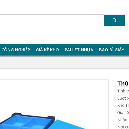
 CÔNG NGHIỆP
GIÁ KỆ KHO
PALLET NHỰA
BAO BÌ GIẤY
Thù
Tình 
Lượt 
Kho H
Giá :
0
Nhận 
Nơi c