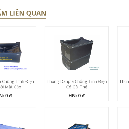
ẨM LIÊN QUAN
 Chống Tĩnh Điện
Thùn
Thùng Danpla Chống Tĩnh Điện
ới Mắt Cáo
Có Gài Thẻ
N: 0 đ
HN: 0 đ