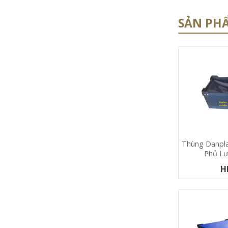
SẢN PH
Thùng Danpla
Phủ Lư
H