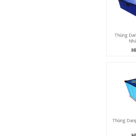
Thùng Dan
Nh
H
Thùng Danp
H