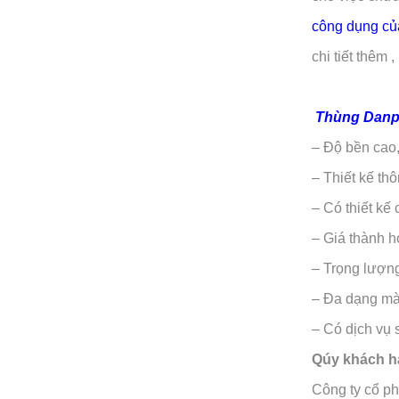
công dụng củ
chi tiết thêm
Thùng Danp
– Độ bền cao,
– Thiết kế th
– Có thiết kế
– Giá thành h
– Trọng lượn
– Đa dạng màu
– Có dịch vụ 
Qúy khách hà
Công ty cổ p