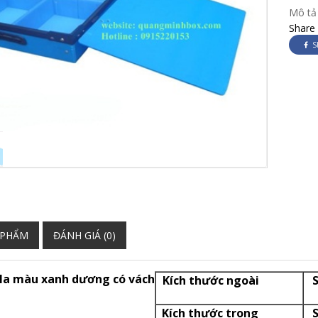
Mô tả
Share
S
 PHẨM
ĐÁNH GIÁ (0)
la màu xanh dương có vách
Kích thước ngoài
S
Kích thước trong
Sả