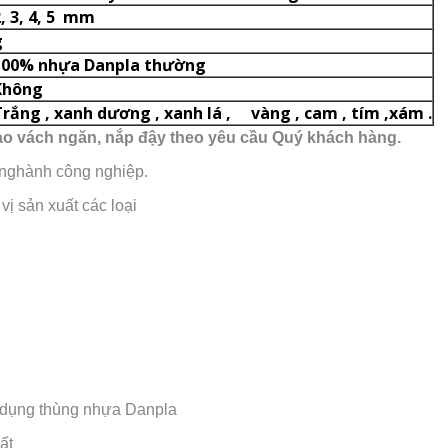
 3, 4, 5 mm
g
00% nhựa Danpla thường
hông
ắng , xanh dương , xanh lá , vàng , cam , tím ,xám .
tạo vách ngăn, nắp đậy theo yêu cầu Quý khách hàng.
 nghành công nghiệp.
vị sản xuất các loại
sử dụng thùng nhựa Danpla
ất