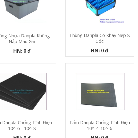
Thùng Danpla Có Khay Nẹp 8
ùng Nhựa Danpla Không
Góc
Nắp Màu Ghi
HN: 0 đ
HN: 0 đ
 Danpla Chống Tĩnh Điện
Tấm Danpla Chống Tĩnh Điện
10^-6 - 10^-8
10^-4-10^-6
HN: 0 đ
HN: 0 đ