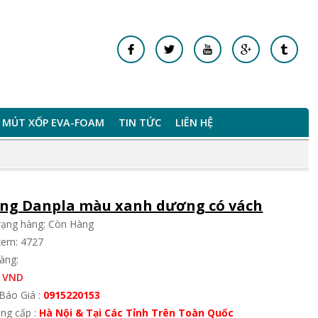
MÚT XỐP EVA-FOAM
TIN TỨC
LIÊN HỆ
ng Danpla màu xanh dương có vách
trạng hàng: Còn Hàng
xem: 4727
àng:
 VND
Báo Giá :
0915220153
ung cấp :
Hà Nội & Tại Các Tỉnh Trên Toàn Quốc