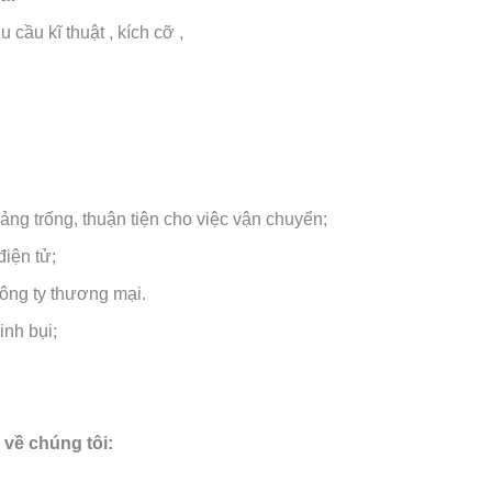
cầu kĩ thuật , kích cỡ ,
ng trống, thuận tiện cho việc vận chuyển;
điện tử;
công ty thương mại.
nh bụi;
 về chúng tôi: