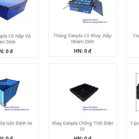
Thùng Danpla Có Khay ,nắp
Th
pla Có Nắp Và
Nhám Dính
ám Dính
HN: 0 đ
N: 0 đ
la Gắn Bánh Xe
Khay Danpla Chống Tĩnh Điện
Tấm
01
N: 0 đ
HN: 0 đ