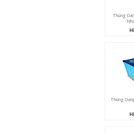
Thùng Dan
Nh
H
Thùng Danp
H