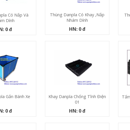
Thùng Danpla Có Khay ,nắp
Th
pla Có Nắp Và
Nhám Dính
ám Dính
HN: 0 đ
N: 0 đ
la Gắn Bánh Xe
Khay Danpla Chống Tĩnh Điện
Tấm
01
N: 0 đ
HN: 0 đ