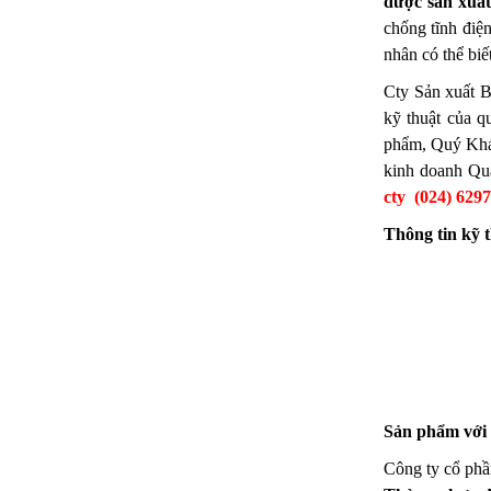
được sản xuấ
chống tĩnh điệ
nhân có thể biế
Cty Sản xuất B
kỹ thuật của q
phẩm, Quý Khác
kinh doanh Qua
cty (024) 629
Thông tin kỹ 
Sản phẩm với 
Công ty cổ phầ