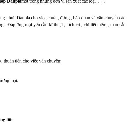
Hộp
Danpla
một trong những đơn vị sản xuất các loại
,
,
,
hùng nhựa Danpla cho việc chứa , đựng , bảo quản và vận chuyển các
. Đáp ứng mọi yêu cầu kĩ thuật , kích cỡ , chi tiết thêm , màu sắc
, thuận tiện cho việc vận chuyển;
hương mại.
ng tôi: