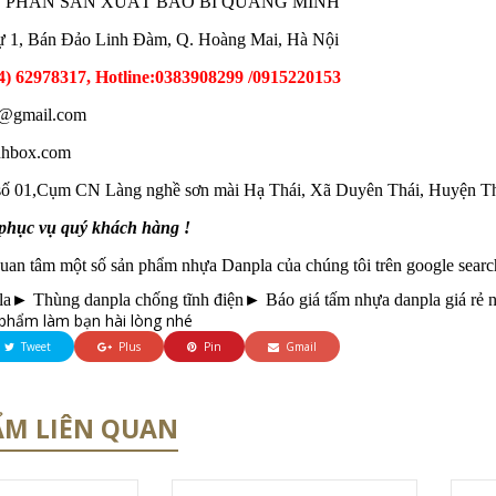
 PHẦN SẢN XUẤT BAO BÌ QUANG MINH
hự 1, Bán Đảo Linh Đàm, Q. Hoàng Mai, Hà Nội
4) 62978317, Hotline:0383908299 /0915220153
@gmail.com
inhbox.com
ố 01,Cụm CN Làng nghề sơn mài Hạ Thái, Xã Duyên Thái, Huyện T
phục vụ quý khách hàng !
quan tâm một số sản phẩm nhựa Danpla của chúng tôi trên google searc
la
► Thùng danpla chống tĩnh điện
► Báo giá tấm nhựa danpla giá rẻ 
phẩm làm bạn hài lòng nhé
Tweet
Plus
Pin
Gmail
ẨM LIÊN QUAN