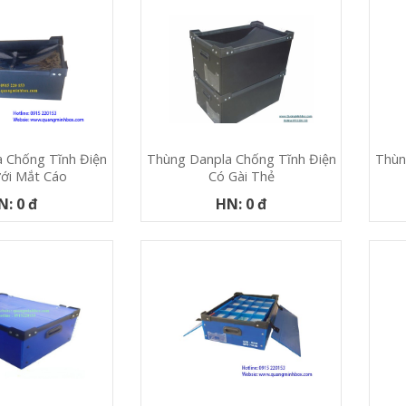
 Chống Tĩnh Điện
Thùn
Thùng Danpla Chống Tĩnh Điện
ới Mắt Cáo
Có Gài Thẻ
N: 0 đ
HN: 0 đ