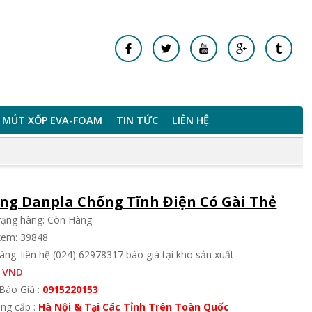
MÚT XỐP EVA-FOAM
TIN TỨC
LIÊN HỆ
ng Danpla Chống Tĩnh Điện Có Gài Thẻ
trạng hàng: Còn Hàng
xem: 39848
ng: liên hệ (024) 62978317 báo giá tại kho sản xuất
 VND
Báo Giá :
0915220153
ung cấp :
Hà Nội & Tại Các Tỉnh Trên Toàn Quốc