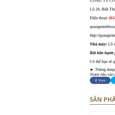
CÔNG TY CỔ
Lô 26, Biệt T
Điện thoại:
(02
quangminhbox
http://quangm
Nhà máy:
Lô s
Rất hân hạnh 
Có thể bạn sẽ 
► Thùng danp
Share nếu sản 
Share
SẢN PH