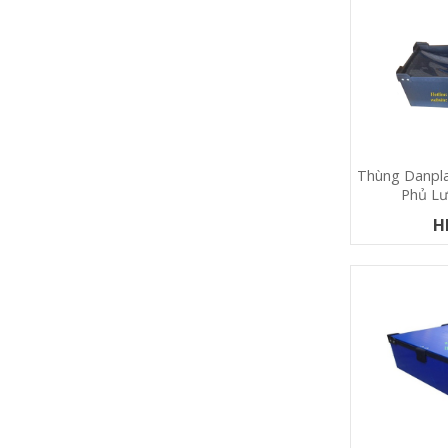
Thùng Danpla
Phủ Lư
H