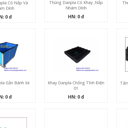
Thùng Danpla Có Khay ,nắp
Th
pla Có Nắp Và
Nhám Dính
ám Dính
HN: 0 đ
N: 0 đ
la Gắn Bánh Xe
Khay Danpla Chống Tĩnh Điện
Tấm
01
N: 0 đ
HN: 0 đ