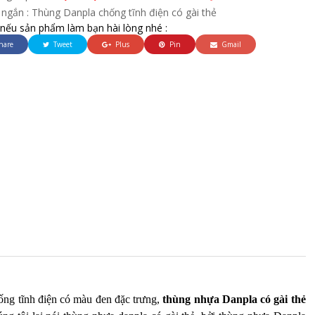
ngắn : Thùng Danpla chống tĩnh điện có gài thẻ
 nếu sản phẩm làm bạn hài lòng nhé :
hare
Tweet
Plus
Pin
Gmail
ống tĩnh điện có màu đen đặc trưng,
t
hùng nhựa Danpla có gài thẻ