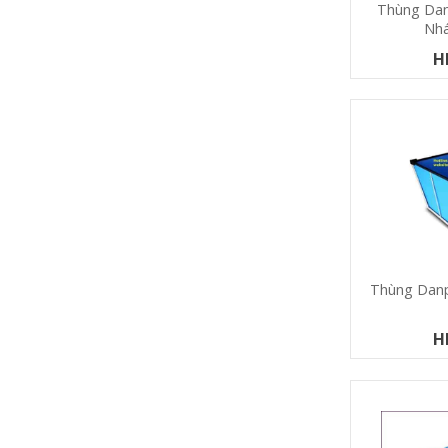
Thùng Dan
Nh
H
Thùng Danp
H