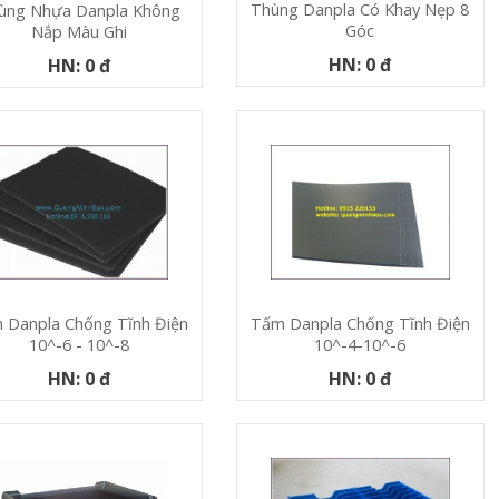
Thùng Danpla Có Khay Nẹp 8
ùng Nhựa Danpla Không
Góc
Nắp Màu Ghi
HN: 0 đ
HN: 0 đ
 Danpla Chống Tĩnh Điện
Tấm Danpla Chống Tĩnh Điện
10^-6 - 10^-8
10^-4-10^-6
HN: 0 đ
HN: 0 đ