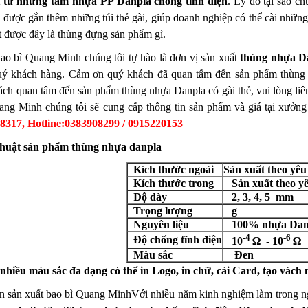
t từ những tấm nhựa PP Danpla chống tĩnh điện
. Lý do tại sao ch
n được gắn thêm những túi thẻ gài, giúp doanh nghiệp có thể cài nhữn
t được đây là thùng đựng sản phẩm gì.
ao bì Quang Minh chúng tôi tự hào là đơn vị sản xuất
thùng nhựa Da
uý khách hàng. Cảm ơn quý khách đã quan tấm đến sản phẩm thùng nh
h quan tâm đến sản phẩm thùng nhựa Danpla có gài thẻ, vui lòng liê
ng Minh chúng tôi sẽ cung cấp thông tin sản phẩm và giá tại xưởng
78317, Hotline:0383908299 / 0915220153
thuật sản phẩm thùng nhựa danpla
Kích thước ngoài
Sản xuất theo yê
Kích thước trong
Sản xuất theo yê
Độ dày
2, 3, 4, 5 mm
Trọng lượng
g
Nguyên liệu
100% nhựa Danpl
-4
-6
Độ chống tĩnh điện
10
Ω - 10
Ω
Màu sắc
Đen
nhiều màu sắc đa dạng có thể in Logo, in chữ, cài Card, tạo vách
n sản xuất bao bì Quang Minh
Với nhiều năm kinh nghiệm làm trong n