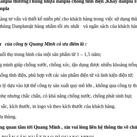
anpla thường
Thùng nhựa danpla chống tĩnh điện ,
Khay danpla
anpla
sàng tư vấn và thiết kế miễn phí cho khách hàng trong việc sử dụng t
 thùng Danpla
mặt hàng nhằm tối ưu nhất
và ngân sách của khách hàng 
a
của công ty Quang Minh có ưu điểm là :
uổi thọ trung bình của một sản phẩm từ 1 – 1,5 năm;
ng minh giúp chống xước, chống xóc, tận dụng được nhiều khoảng trống
hống tĩnh điện, phù hợp với các sản phẩm điện tử và linh kiện điện tử;
 lý dựa vào lợi thế công ty sản xuất quy mô lớn , không qua công ty t
nhẹ nhưng chắc chắn, có khả năng chống nước, chống phát sinh bụi;
sắc, kích thước, in logo và theo kích thước của khách hàng.
ửa thùng.
 quan tâm tới Quang Minh , xin vui lòng liên hệ thông tin về chú