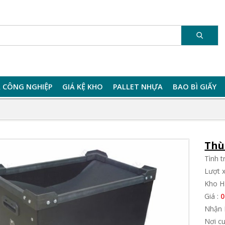
 CÔNG NGHIỆP
GIÁ KỆ KHO
PALLET NHỰA
BAO BÌ GIẤY
Thù
Tình 
Lượt 
Kho Hà
Giá :
0
Nhận 
Nơi c