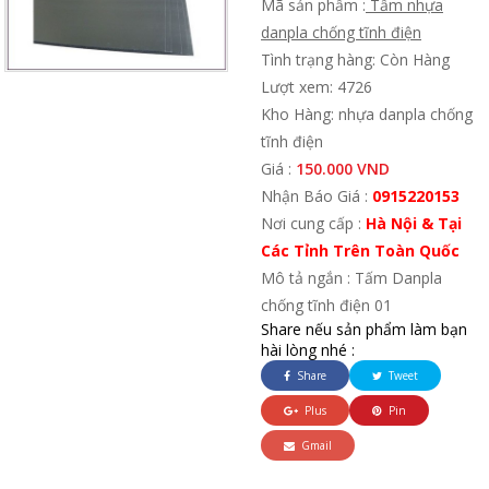
Mã sản phẩm :
Tấm nhựa
danpla chống tĩnh điện
Tình trạng hàng: Còn Hàng
Lượt xem: 4726
Kho Hàng: nhựa danpla chống
tĩnh điện
Giá :
150.000 VND
Nhận Báo Giá :
0915220153
Nơi cung cấp :
Hà Nội & Tại
Các Tỉnh Trên Toàn Quốc
Mô tả ngắn : Tấm Danpla
chống tĩnh điện 01
Share nếu sản phẩm làm bạn
hài lòng nhé :
Share
Tweet
Plus
Pin
Gmail