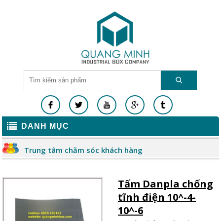
DANH MỤC
Trung tâm chăm sóc khách hàng
Tấm Danpla chống
tĩnh điện 10^-4-
10^-6