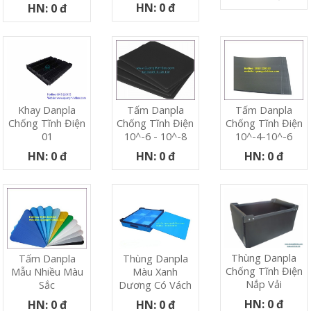
HN: 0 đ
HN: 0 đ
Khay Danpla
Tấm Danpla
Tấm Danpla
Chống Tĩnh Điện
Chống Tĩnh Điện
Chống Tĩnh Điện
01
10^-6 - 10^-8
10^-4-10^-6
HN: 0 đ
HN: 0 đ
HN: 0 đ
Thùng Danpla
Tấm Danpla
Thùng Danpla
Chống Tĩnh Điện
Mẫu Nhiều Màu
Màu Xanh
Nắp Vải
Sắc
Dương Có Vách
HN: 0 đ
HN: 0 đ
HN: 0 đ