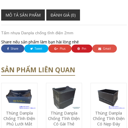
MÔ TẢ SẢN PHẨM
ĐÁNH GIÁ (0)
Tấm nhựa Danpla chống tĩnh điện 2mm
Share nếu sản phẩm làm bạn hài lòng nhé
Share
Tweet
Plus
Pin
Gmail
SẢN PHẨM LIÊN QUAN
Thùng Danpla
Thùng Danpla
Thùng Danpla
Chống Tĩnh Điện
Chống Tĩnh Điện
Chống Tĩnh Điện
Phủ Lưới Mắt
Có Nẹp Đáy
Có Gài Thẻ