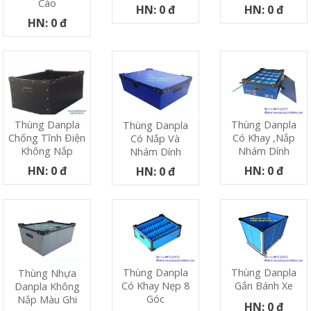
Cáo
HN: 0 đ
HN: 0 đ
HN: 0 đ
Thùng Danpla
Thùng Danpla
Thùng Danpla
Có Khay ,nắp
Chống Tĩnh Điện
Có Nắp Và
Nhám Dính
Không Nắp
Nhám Dính
HN: 0 đ
HN: 0 đ
HN: 0 đ
Thùng Danpla
Thùng Danpla
Thùng Nhựa
Có Khay Nẹp 8
Gắn Bánh Xe
Danpla Không
Góc
Nắp Màu Ghi
HN: 0 đ