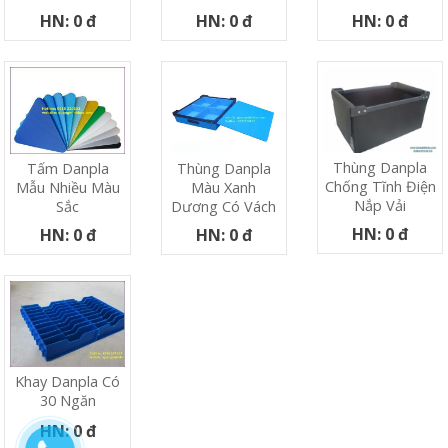
HN: 0 đ
HN: 0 đ
HN: 0 đ
Thùng Danpla
Tấm Danpla
Thùng Danpla
Chống Tĩnh Điện
Mẫu Nhiều Màu
Màu Xanh
Nắp Vải
Sắc
Dương Có Vách
HN: 0 đ
HN: 0 đ
HN: 0 đ
Khay Danpla Có
30 Ngăn
HN: 0 đ