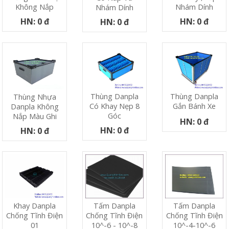
Nhám Dính
Không Nắp
Nhám Dính
HN: 0 đ
HN: 0 đ
HN: 0 đ
Thùng Danpla
Thùng Danpla
Thùng Nhựa
Có Khay Nẹp 8
Gắn Bánh Xe
Danpla Không
Góc
Nắp Màu Ghi
HN: 0 đ
HN: 0 đ
HN: 0 đ
Khay Danpla
Tấm Danpla
Tấm Danpla
Chống Tĩnh Điện
Chống Tĩnh Điện
Chống Tĩnh Điện
01
10^-6 - 10^-8
10^-4-10^-6