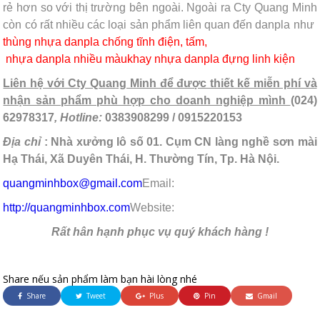
rẻ hơn so với thị trường bên ngoài. Ngoài ra Cty Quang Minh
còn có rất nhiều các loại sản phẩm liên quan đến danpla như
thùng nhựa danpla chống tĩnh điện
, tấm
,
nhựa danpla nhiều màu
khay nhựa danpla đựng linh kiện
Liên hệ với Cty Quang Minh để được thiết kế miễn phí và
nhận sản phẩm phù hợp cho doanh nghiệp mình
(024)
62978317
, Hotline:
0383908299 / 0915220153
Địa chỉ
: Nhà xưởng lô số 01. Cụm CN làng nghề sơn mài
Hạ Thái, Xã Duyên Thái, H. Thường Tín, Tp. Hà Nội.
quangminhbox@gmail.com
Email:
http://quangminhbox.com
Website:
Rất hân hạnh phục vụ quý khách hàng !
Share nếu sản phẩm làm bạn hài lòng nhé
Share
Tweet
Plus
Pin
Gmail