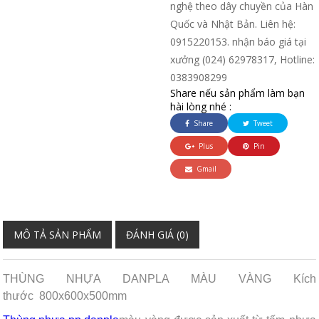
nghệ theo dây chuyền của Hàn
Quốc và Nhật Bản. Liên hệ:
0915220153. nhận báo giá tại
xưởng (024) 62978317, Hotline:
0383908299
Share nếu sản phẩm làm bạn
hài lòng nhé :
Share
Tweet
Plus
Pin
Gmail
MÔ TẢ SẢN PHẨM
ĐÁNH GIÁ (0)
THÙNG NHỰA DANPLA MÀU VÀNG Kích
thước 800x600x500mm