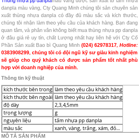
Thùng nhựa pp danpla
màu vàng được sản xuất từ tấm nhựa
danpla màu vàng, Cty Quang Minh chúng tôi sản chuyên sản
xuất thùng nhựa danpla có đầy đủ màu sắc và kích thước,
chúng tôi nhận làm theo yêu cầu của khách hàng. Bạn đang
quan tâm, và phân vân không biết mua thùng nhựa pp danpla
ở đâu giá rẻ uy tín, chất Lượng nhất hay liên hệ với Cty Cổ
Phần Sản xuất Bao bì Quang Minh
(024) 62978317
, Hotline:
0383908299, chúng tôi có đội ngũ kỹ sư giàu kinh nghiệm
sẽ giúp cho quý khách có được sản phẩm tốt nhất phù
hợp với doanh nghiệp của mình.
Thông tin kỹ thuật
kích thước bên trong
làm theo yêu cầu khách hàng
kích thước bên ngoài
làm theo yêu cầu khách hàng
độ dày
2,3,4,5mm
trọng lượng
g
nguyên liệu
tấm nhựa pp danpla
màu sắc
xanh, vàng, trắng, xám, đỏ....
MÔ TẢ SẢN PHẨM