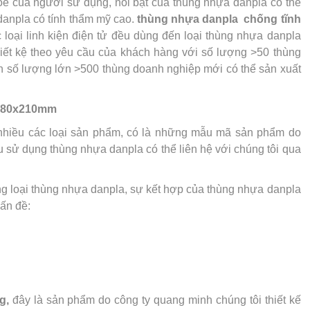
e của người sử dụng, nổi bật của thùng nhựa danpla có thể
danpla có tính thẩm mỹ cao.
thùng nhựa danpla chống tĩnh
loại linh kiện điện tử đều dùng đến loại thùng nhựa danpla
iết kệ theo yêu cầu của khách hàng với số lượng >50 thùng
n số lượng lớn >500 thùng doanh nghiệp mới có thể sản xuất
x480x210mm
 nhiều các loại sản phẩm, có là những mẫu mã sản phẩm do
u sử dụng thùng nhựa danpla có thể liên hệ với chúng tôi qua
ng loại thùng nhựa danpla, sự kết hợp của thùng nhựa danpla
vấn đề:
g,
đây là sản phẩm do công ty quang minh chúng tôi thiết kế