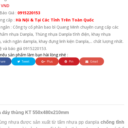
 VND
Báo Giá :
0915220153
ung cấp :
Hà Nội & Tại Các Tỉnh Trên Toàn Quốc
 ngắn : Công ty cổ phần bao bì Quang Minh chuyên cung cấp các
hẩm nhựa Danpla, Thùng nhựa Danpla tĩnh điện, khay nhựa
, vách ngăn dampla, khay đựng linh kiện Danpla,... chất lượng nhất.
hệ và báo giá 0915220153.
 nếu sản phẩm làm bạn hài lòng nhé :
hare
Tweet
Plus
Pin
Gmail
và đáy thùng KT 550x480x210mm
hùng nhựa được sản xuất từ tấm nhựa pp danpla
chống tĩnh