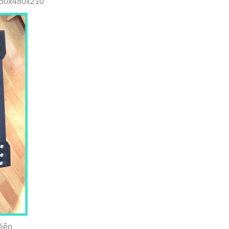
 550x480x210
điện