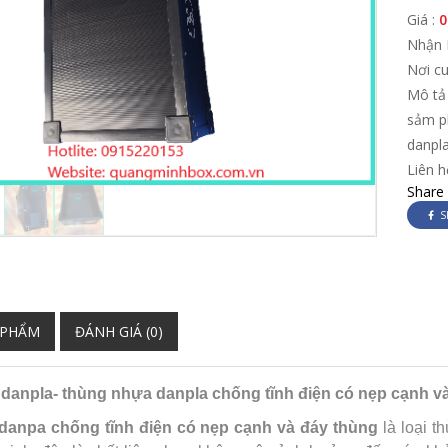
Giá :
0
Nhận 
Nơi c
Mô tả
sảm p
danpla
Liên 
Share
S
 PHẨM
ĐÁNH GIÁ (0)
danpla- thùng nhựa danpla chống tĩnh điện có nẹp cạnh 
danpa chống tĩnh điện có nẹp cạnh và đáy thùng
là loại t