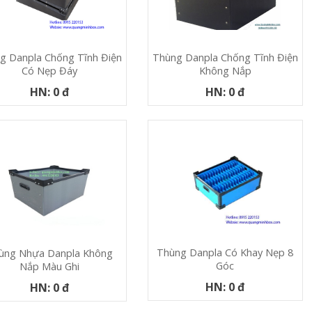
g Danpla Chống Tĩnh Điện
Thùng Danpla Chống Tĩnh Điện
Có Nẹp Đáy
Không Nắp
HN: 0 đ
HN: 0 đ
Thùng Danpla Có Khay Nẹp 8
ùng Nhựa Danpla Không
Góc
Nắp Màu Ghi
HN: 0 đ
HN: 0 đ