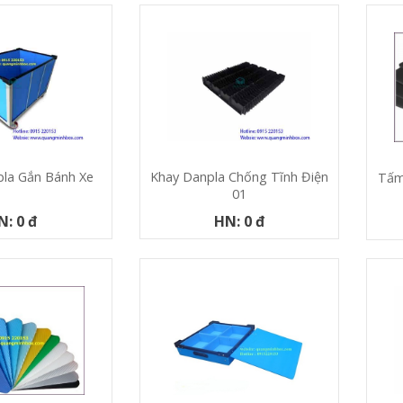
la Gắn Bánh Xe
Khay Danpla Chống Tĩnh Điện
Tấm
01
N: 0 đ
HN: 0 đ