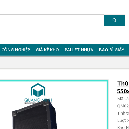
 CÔNG NGHIỆP
GIÁ KỆ KHO
PALLET NHỰA
BAO BÌ GIẤY
Thù
550
Mã sả
QM02
Tình 
Lượt 
Kho H