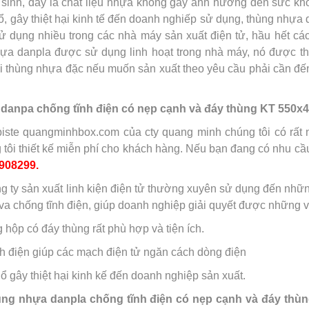
inh, đây là chất liệu nhựa không gây ảnh hưởng đến sức khỏ
, gây thiệt hại kinh tế đến doanh nghiếp sử dụng, thùng nhựa 
dụng nhiều trong các nhà máy sản xuất điện tử, hầu hết các 
hựa danpla được sử dụng linh hoạt trong nhà máy, nó được th
i thùng nhựa đặc nếu muốn sản xuất theo yêu cầu phải cần đế
danpa chống tĩnh điện có nẹp cạnh và đáy thùng KT 550
iste quangminhbox.com của cty quang minh chúng tôi có rất
 tôi thiết kế miễn phí cho khách hàng. Nếu bạn đang có nhu cầ
908299.
g ty sản xuất linh kiện điện tử thường xuyên sử dụng đến nhữ
va chống tĩnh điện, giúp doanh nghiệp giải quyết được những 
hộp có đáy thùng rất phù hợp và tiện ích.
h điện giúp các mạch điện tử ngăn cách dòng điện
 gây thiệt hại kinh kế đến doanh nghiệp sản xuất.
ùng nhựa danpla chống tĩnh điện có nẹp cạnh và đáy thùn