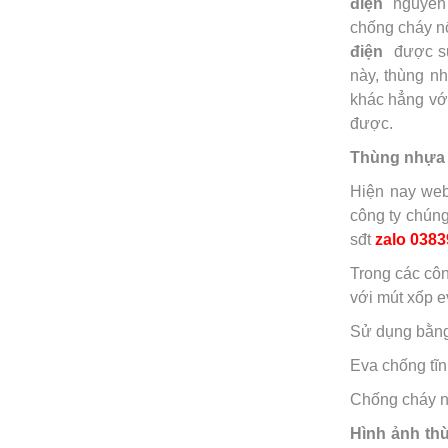
điện
nguyên s
chống cháy nổ
điện
được sử 
này, thùng n
khác hẳng vớ
được.
Thùng nhựa 
Hiện nay web
công ty chúng
sđt
zalo
0383
Trong các côn
với mút xốp e
Sử dụng bằng 
Eva chống tĩn
Chống cháy nổ
Hình ảnh th