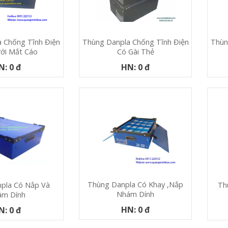
 Chống Tĩnh Điện
Thùn
Thùng Danpla Chống Tĩnh Điện
ới Mắt Cáo
Có Gài Thẻ
N: 0 đ
HN: 0 đ
Thùng Danpla Có Khay ,nắp
Th
pla Có Nắp Và
Nhám Dính
ám Dính
HN: 0 đ
N: 0 đ