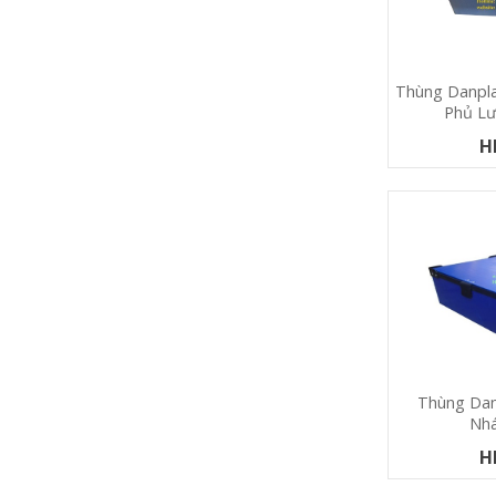
Thùng Danpla
Phủ Lư
H
Thùng Dan
Nh
H