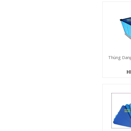
Thùng Danp
H