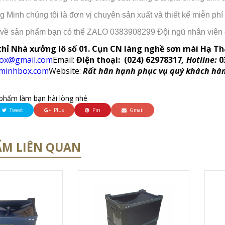
 Minh chúng tôi là đơn vị chuyên sản xuất và thiết kế miễn p
 về sản phẩm bạn có thể ZALO 0383908299 Đội ngũ nhân viên 
 chỉ Nhà xưởng lô số 01. Cụn CN làng nghề sơn mài Hạ Th
ox@gmail.com
Email:
Điện thoại:
(024) 62978317
, Hotline:
0
gminhbox.com
Website:
Rất hân hạnh phục vụ quý khách hàn
phẩm làm bạn hài lòng nhé
Tweet
Plus
Pin
Gmail
ẨM LIÊN QUAN