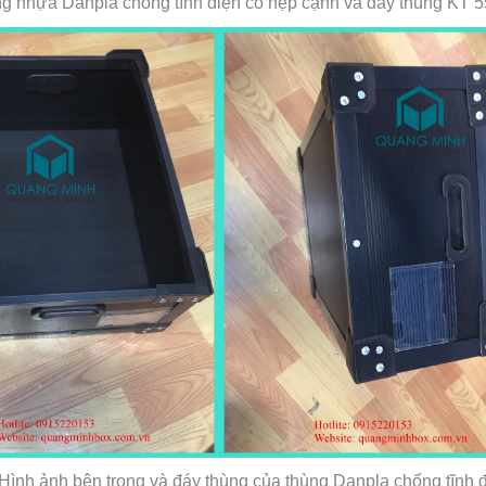
ng nhựa Danpla chống tĩnh điện có nẹp cạnh và đáy thùng KT
ên trong và đáy thùng của thùng Danpla chống tĩnh 