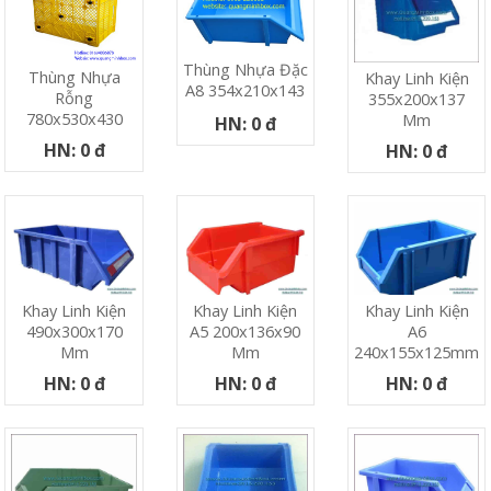
Thùng Nhựa Đặc
Thùng Nhựa
Khay Linh Kiện
A8 354x210x143
Rỗng
355x200x137
780x530x430
Mm
HN: 0 đ
HN: 0 đ
HN: 0 đ
Khay Linh Kiện
Khay Linh Kiện
Khay Linh Kiện
490x300x170
A5 200x136x90
A6
Mm
Mm
240x155x125mm
HN: 0 đ
HN: 0 đ
HN: 0 đ