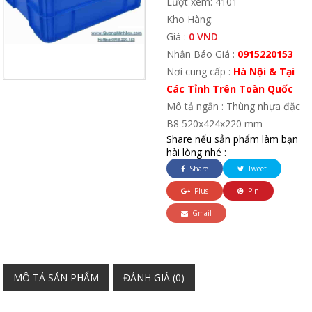
Lượt xem: 4101
Kho Hàng:
Giá :
0 VND
Nhận Báo Giá :
0915220153
Nơi cung cấp :
Hà Nội & Tại
Các Tỉnh Trên Toàn Quốc
Mô tả ngắn : Thùng nhựa đặc
B8 520x424x220 mm
Share nếu sản phẩm làm bạn
hài lòng nhé :
Share
Tweet
Plus
Pin
Gmail
MÔ TẢ SẢN PHẨM
ĐÁNH GIÁ (0)