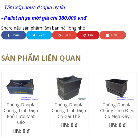
- Tấm xốp nhựa danpla uy tín
- Pallet nhựa mới giá chỉ 380.000 vnđ
Share nếu sản phẩm làm bạn hài lòng nhé
Share
Tweet
Plus
Pin
Gmail
SẢN PHẨM LIÊN QUAN
Thùng Danpla
Thùng Danpla
Thùng Danpla
Chống Tĩnh Điện
Chống Tĩnh Điện
Chống Tĩnh Điện
Phủ Lưới Mắt
Có Nẹp Đáy
Có Gài Thẻ
Cáo
HN: 0 đ
HN: 0 đ
HN: 0 đ