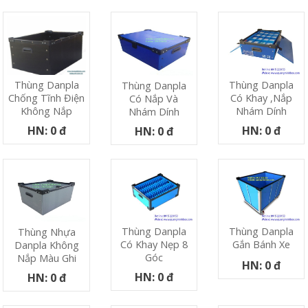
Thùng Danpla
Thùng Danpla
Thùng Danpla
Có Khay ,nắp
Chống Tĩnh Điện
Có Nắp Và
Nhám Dính
Không Nắp
Nhám Dính
HN: 0 đ
HN: 0 đ
HN: 0 đ
Thùng Danpla
Thùng Danpla
Thùng Nhựa
Có Khay Nẹp 8
Gắn Bánh Xe
Danpla Không
Góc
Nắp Màu Ghi
HN: 0 đ
HN: 0 đ
HN: 0 đ