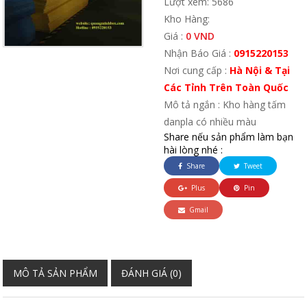
Lượt xem: 5686
Kho Hàng:
Giá :
0 VND
Nhận Báo Giá :
0915220153
Nơi cung cấp :
Hà Nội & Tại
Các Tỉnh Trên Toàn Quốc
Mô tả ngắn : Kho hàng tấm
danpla có nhiều màu
Share nếu sản phẩm làm bạn
hài lòng nhé :
Share
Tweet
Plus
Pin
Gmail
MÔ TẢ SẢN PHẨM
ĐÁNH GIÁ (0)