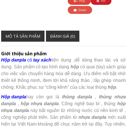
Plus
Pin
Gmail
MÔ TẢ SẢN PHẨM
ĐÁNH GIÁ (0)
Giới thiệu sản phẩm
Hộp
danpla
có
tay xách
tiện dụng ,dễ dàng thao tác và sử
dụng. Sản phẩm có tạo hình dạng
hộp
có quai (tay) xách giúp
cho việc vận chuyển hàng hóa dễ dàng. Ưu điểm nổi bật nhờ
thiết kế thông minh, đem tới khả năng tháo , lắp ghép nhanh
chóng. Khắc phục sự “cồng kềnh” của các loại thùng
hộp
.
Hộp
danpla
hay còn gọi là
thùng
danpla
,
thùng nhựa
danpla
,
hộp
nhựa
danpla
. Công nghệ bao bì , thùng
hộp
nhựa
danpla
này bắt nguồn từ những nước có nền kinh tế ,
công nghiệp phát triển. Sản phẩm từ
nhựa
danpla
mới xuất
hiện tại Việt Nam khoảng độ chục năm trở lại đây. Tuy nhiên,