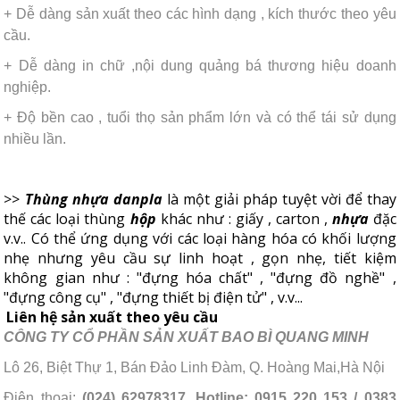
+ Dễ dàng sản xuất theo các hình dạng , kích thước theo yêu
cầu.
+ Dễ dàng in chữ ,nội dung quảng bá thương hiệu doanh
nghiệp.
+ Độ bền cao , tuổi thọ sản phẩm lớn và có thể tái sử dụng
nhiều lần.
>>
Thùng nhựa
danpla
là một giải pháp tuyệt vời để thay
thế các loại thùng
hộp
khác như : giấy , carton ,
nhựa
đặc
v.v.. Có thể ứng dụng với các loại hàng hóa có khối lượng
nhẹ nhưng yêu cầu sự linh hoạt , gọn nhẹ, tiết kiệm
không gian như : "đựng hóa chất" , "đựng đồ nghề" ,
"đựng công cụ" , "đựng thiết bị điện tử" , v.v...
Liên hệ sản xuất theo yêu cầu
CÔNG TY CỔ PHẦN SẢN XUẤT BAO BÌ QUANG MINH
Lô 26, Biệt Thự 1, Bán Đảo Linh Đàm, Q. Hoàng Mai,Hà Nội
Điện thoại:
(024) 62978317, Hotline: 0915 220 153 / 0383