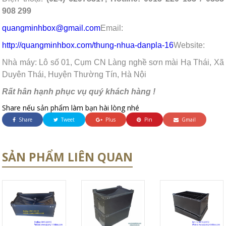
908 299
quangminhbox@gmail.com
Email:
http://quangminhbox.com/
thung-nhua-danpla-16
Website:
Nhà máy: Lô số 01, Cụm CN Làng nghề sơn mài Hạ Thái, Xã
Duyên Thái, Huyện Thường Tín, Hà Nội
Rất hân hạnh phục vụ quý khách hàng !
Share nếu sản phẩm làm bạn hài lòng nhé
Share
Tweet
Plus
Pin
Gmail
SẢN PHẨM LIÊN QUAN