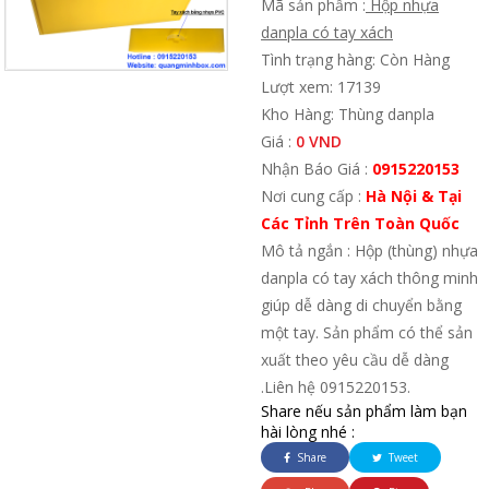
Mã sản phẩm :
Hộp nhựa
danpla có tay xách
Tình trạng hàng: Còn Hàng
Lượt xem: 17139
Kho Hàng: Thùng danpla
Giá :
0 VND
Nhận Báo Giá :
0915220153
Nơi cung cấp :
Hà Nội & Tại
Các Tỉnh Trên Toàn Quốc
Mô tả ngắn : Hộp (thùng) nhựa
danpla có tay xách thông minh
giúp dễ dàng di chuyển bằng
một tay. Sản phẩm có thể sản
xuất theo yêu cầu dễ dàng
.Liên hệ 0915220153.
Share nếu sản phẩm làm bạn
hài lòng nhé :
Share
Tweet