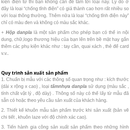
kiện điện tử thì bạn không cần để tâm tới loại này. Lý do ở
đây là loại “chống tĩnh điện” có giá thành cao hơn rất nhiều so
với loại thông thường. Thêm nữa là loại “chống tĩnh điện này”
chỉ có màu đen và không có màu sắc khác.
+
Hộp
danpla
là một sản phẩm cho phép bạn có thể in nội
dung, chữ,logo thương hiệu của bạn lên trên bề mặt hay gắn
thêm các phụ kiện khác như : tay cần, quai xách , thẻ để card
v.v..
Quy trình sản xuất sản phẩm
1. Chuẩn bị mẫu với các thông số quan trọng như : kích thước
(dài x rộng x cao) , loại
tấm
nhựa
danpla
sử dụng (màu sắc ,
tính chất vật lý , độ dày) . Thông số này có thể lấy từ mẫu đã
sẵn có hoặc theo yêu cầu sản xuất của khách hàng.
2. Thiết kế khuôn mẫu sản phẩm trước khi sản xuất (bản vẽ
chi tiết , khuôn laze với độ chính xác cao).
3. Tiến hành gia công sản xuất sản phẩm theo những hình