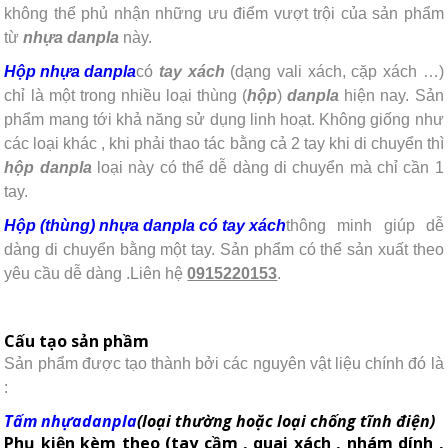
không thể phủ nhận những ưu điểm vượt trội của sản phẩm
từ
nhựa
danpla
này.
Hộp
nhựa
danpla
có
tay xách
(dạng vali xách, cặp xách …)
chỉ là một trong nhiều loại thùng (
hộp
)
danpla
hiện nay. Sản
phẩm mang tới khả năng sử dụng linh hoạt. Không giống như
các loại khác , khi phải thao tác bằng cả 2 tay khi di chuyển thì
hộp
danpla
loại này có thể dễ dàng di chuyển mà chỉ cần 1
tay.
Hộp (thùng) nhựa danpla có tay xách
thông minh giúp dễ
dàng di chuyển bằng một tay. Sản phẩm có thể sản xuất theo
yêu cầu dễ dàng .Liên hệ
0915220153
.
Cấu tạo sản phầm
Sản phẩm được tạo thành bởi các nguyên vật liệu chính đó là
:
Tấm nhựa
danpla
(loại thường hoặc loại chống tĩnh điện)
Phụ kiện kèm theo (tay cầm , quai xách , nhám dính ,