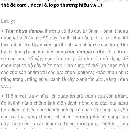
thẻ để card , decal & logo thương hiệu v.v…)
Lưu ý :
+
Tấm
nhựa
danpla
thường có độ dày từ 3mm – 5mm (thông
dụng tại Việt Nam). Độ dày lớn thì khả năng chịu lực cũng tốt
hơn rất nhiều. Tuy nhiên, giá thành sản phẩm sẽ cao hơn. Đổi
lại, tải trọng hàng hóa bên trong
hộp
danpla
có thể chịu được
sẽ cao hơn. Vì vậy, bạn cần lưu ý tới nhu cầu sử dụng để
chọn loại có độ dày thích hợp. Bạn cũng có thể lựa chọn màu
sắc cho sản phẩm với các lựa chọn (options) khác nhau như:
trắng trong , trắng sữa , xanh lá cây ,xanh tím ,đỏ , vàng , đen
v.v…
+ Thêm một lưu ý nữa liên quan tới giá thành của sản phẩm,
đó là tính năng chống tĩnh điện dành riêng cho các loại hàng
hóa điện tử. Nếu như doanh nghiệp của bạn sử dụng loại yêu
cầu có khả năng chống tĩnh điện thì mới phải sử dụng loại
này. Còn nếu là các loại mặt hàng không phải thiết bị , linh