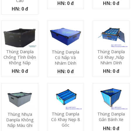
Cáo
HN: 0 đ
HN: 0 đ
HN: 0 đ
Thùng Danpla
Thùng Danpla
Thùng Danpla
Có Khay ,nắp
Chống Tĩnh Điện
Có Nắp Và
Nhám Dính
Không Nắp
Nhám Dính
HN: 0 đ
HN: 0 đ
HN: 0 đ
Thùng Danpla
Thùng Danpla
Thùng Nhựa
Có Khay Nẹp 8
Gắn Bánh Xe
Danpla Không
Góc
Nắp Màu Ghi
HN: 0 đ