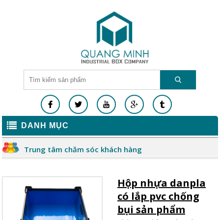
DANH MỤC
Trung tâm chăm sóc khách hàng
Hộp nhựa danpla
có lắp pvc chống
bụi sản phẩm