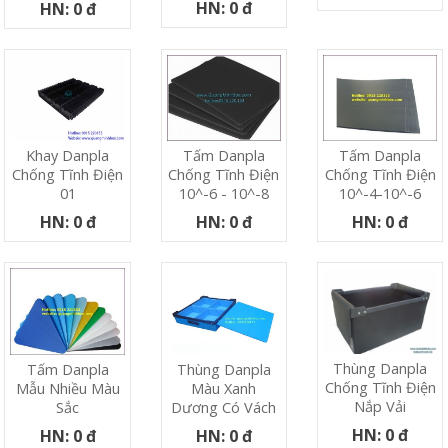
HN: 0 đ
HN: 0 đ
Khay Danpla
Tấm Danpla
Tấm Danpla
Chống Tĩnh Điện
Chống Tĩnh Điện
Chống Tĩnh Điện
01
10^-6 - 10^-8
10^-4-10^-6
HN: 0 đ
HN: 0 đ
HN: 0 đ
Thùng Danpla
Tấm Danpla
Thùng Danpla
Chống Tĩnh Điện
Mẫu Nhiều Màu
Màu Xanh
Nắp Vải
Sắc
Dương Có Vách
HN: 0 đ
HN: 0 đ
HN: 0 đ