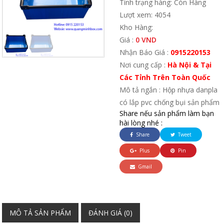
Tình trạng hàng: Còn Hàng
Lượt xem: 4054
Kho Hàng:
Giá :
0 VND
Nhận Báo Giá :
0915220153
Nơi cung cấp :
Hà Nội & Tại
Các Tỉnh Trên Toàn Quốc
Mô tả ngắn : Hộp nhựa danpla
có lắp pvc chống bụi sản phẩm
Share nếu sản phẩm làm bạn
hài lòng nhé :
Share
Tweet
Plus
Pin
Gmail
MÔ TẢ SẢN PHẨM
ĐÁNH GIÁ (0)