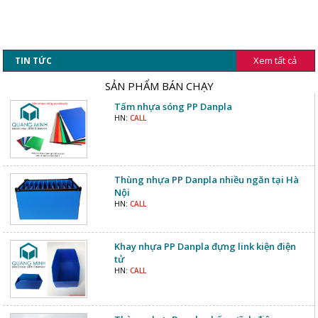
Xem tất cả
TIN TỨC
SẢN PHẨM BÁN CHẠY
Tấm nhựa sóng PP Danpla
HN:
CALL
Thùng nhựa PP Danpla nhiều ngăn tại Hà
Nội
HN:
CALL
Khay nhựa PP Danpla đựng link kiện điện
tử
HN:
CALL