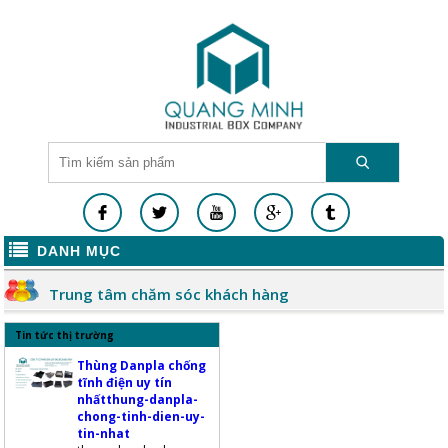
DANH MỤC
Trung tâm chăm sóc khách hàng
Tin tức thị trường
Thùng Danpla chống
tĩnh điện uy tín
nhấtthung-danpla-
chong-tinh-dien-uy-
tin-nhat