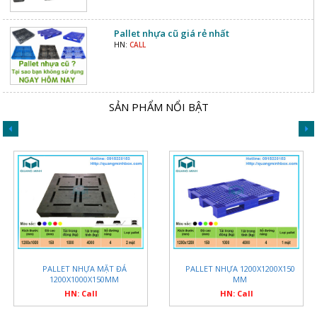
Pallet nhựa cũ giá rẻ nhất
HN:
CALL
SẢN PHẨM NỔI BẬT
PALLET NHỰA MẶT ĐÁ
PALLET NHỰA 1200X1200X150
1200X1000X150MM
MM
HN: Call
HN: Call