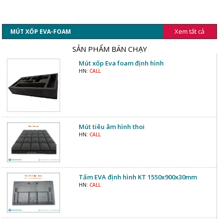
Xem tất cả
MÚT XỐP EVA-FOAM
SẢN PHẨM BÁN CHẠY
Mút xốp Eva foam định hình
HN:
CALL
Mút tiêu âm hình thoi
HN:
CALL
Tấm EVA định hình KT 1550x900x30mm
HN:
CALL