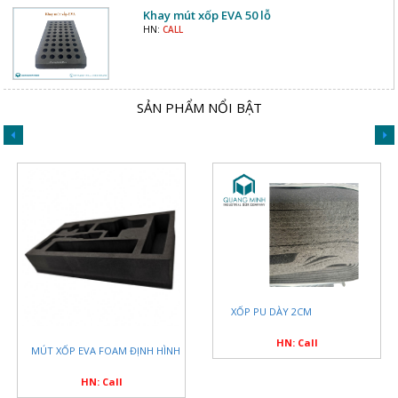
Khay mút xốp EVA 50 lỗ
HN:
CALL
SẢN PHẨM NỔI BẬT
XỐP PU DÀY 2CM
HN: Call
MÚT XỐP EVA FOAM ĐỊNH HÌNH
HN: Call