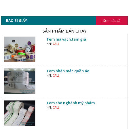
Xem tất cả
BAO BÌ GIẤY
SẢN PHẨM BÁN CHẠY
Tem mã vạch,tem giá
HN:
CALL
Tem nhãn mác quần áo
HN:
CALL
Tem cho nghành mỹ phẩm
HN:
CALL