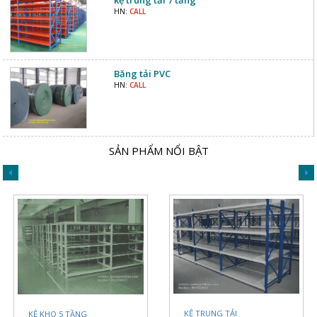
kệ trung tải 7 tầng
HN:
CALL
Băng tải PVC
HN:
CALL
SẢN PHẨM NỔI BẬT
KỆ TRUNG TẢI
KỆ KHO 5 TẦNG