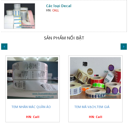
Các loại Decal
HN:
CALL
SẢN PHẨM NỔI BẬT
TEM NHÃN MÁC QUẦN ÁO
TEM MÃ VẠCH,TEM GIÁ
HN: Call
HN: Call