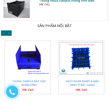
Thùng nhựa Danpla chống tĩnh điện
HN:
CALL
SẢN PHẨM NỔI BẬT
THÙNG DANPLA ĐÁY GẮN
VÁCH NGĂN DANPLA MÀU
NHÁM DÍNH
XANH Ở BẮC GIANG
HN: Call
HN: Call