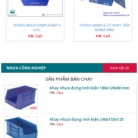
THÙNG DANPLA CÓ KHAY ,NẮP
THÙNG NHỰA DANPLA NẸP 4
NHÁM DÍNH
GÓC
HN: Call
HN: Call
Xem tất cả
NHỰA CÔNG NGHIỆP
SẢN PHẨM BÁN CHẠY
khay nhựa đựng linh kiện 180x120x80 mm
HN:
CALL
Khay nhựa đựng linh kiện 240x155x125
HN:
CALL