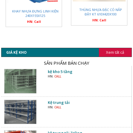
THÙNG NHỰA ĐẶC CÓ NẮP
KHAY NHỰA ĐỰNG LINH KIỆN
ĐẬY KT 610X420X100
240X155X125
HN: Call
HN: Call
Xem tất cả
GIÁ KỆ KHO
SẢN PHẨM BÁN CHẠY
kệ kho 5 tầng
HN:
CALL
Kệ trung tải
HN:
CALL