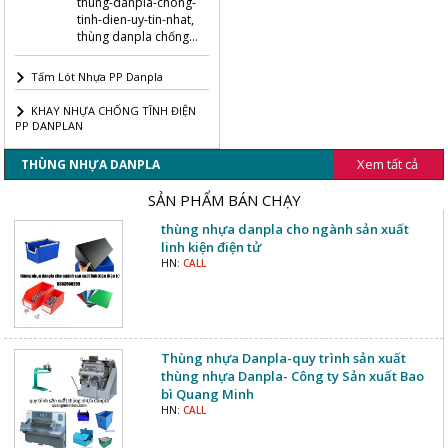
thung-danpla-chong-
tinh-dien-uy-tin-nhat,
thùng danpla chống
tĩnh điện có nắp đậy ,
thùng danpla chống
Tấm Lót Nhựa PP Danpla
tĩnh điện uy tín chất
lượng nhất
KHAY NHỰA CHỐNG TĨNH ĐIỆN
PP DANPLAN
Xem tất cả
THÙNG NHỰA DANPLA
SẢN PHẨM BÁN CHẠY
thùng nhựa danpla cho ngành sản xuất
linh kiện điện tử
HN:
CALL
Thùng nhựa Danpla-quy trình sản xuất
thùng nhựa Danpla- Công ty Sản xuất Bao
bì Quang Minh
HN:
CALL