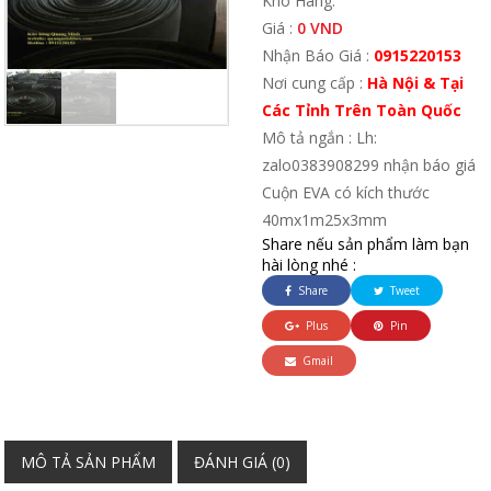
Kho Hàng:
Giá :
0 VND
Nhận Báo Giá :
0915220153
Nơi cung cấp :
Hà Nội & Tại
Các Tỉnh Trên Toàn Quốc
Mô tả ngắn : Lh:
zalo0383908299 nhận báo giá
Cuộn EVA có kích thước
40mx1m25x3mm
Share nếu sản phẩm làm bạn
hài lòng nhé :
Share
Tweet
Plus
Pin
Gmail
MÔ TẢ SẢN PHẨM
ĐÁNH GIÁ (0)