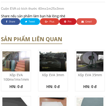
Cuộn EVA có kích thước 40mx1m25x3mm
Share nếu sản phẩm làm bạn hài lòng nhé
Share
Tweet
Plus
Pin
Gmail
SẢN PHẨM LIÊN QUAN
Xốp EVA
Xốp EVA 3mm
Xốp EVA 35mm
100mx1mx1mm
HN: 0 đ
HN: 0 đ
HN: 0 đ