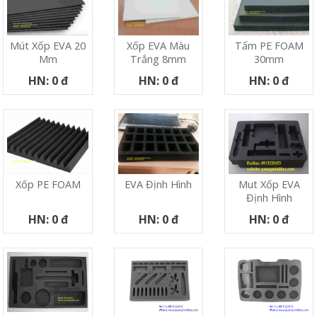
Mút Xốp EVA 20
Xốp EVA Màu
Tấm PE FOAM
Mm
Trắng 8mm
30mm
HN: 0 đ
HN: 0 đ
HN: 0 đ
Xốp PE FOAM
EVA Định Hình
Mut Xốp EVA
Định Hình
HN: 0 đ
HN: 0 đ
HN: 0 đ