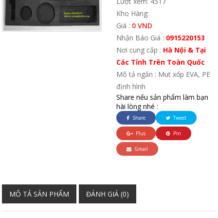
Lượt xem: 4517
Kho Hàng:
Giá :
0 VND
Nhận Báo Giá :
0915220153
Nơi cung cấp :
Hà Nội & Tại
Các Tỉnh Trên Toàn Quốc
Mô tả ngắn : Mut xốp EVA, PE
định hình
Share nếu sản phẩm làm bạn
hài lòng nhé :
Share
Tweet
Plus
Pin
Gmail
MÔ TẢ SẢN PHẨM
ĐÁNH GIÁ (0)