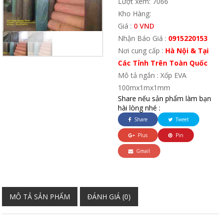
Lượt xem: 7066
Kho Hàng:
Giá :
0 VND
Nhận Báo Giá :
0915220153
Nơi cung cấp :
Hà Nội & Tại
Các Tỉnh Trên Toàn Quốc
Mô tả ngắn : Xốp EVA
100mx1mx1mm
Share nếu sản phẩm làm bạn
hài lòng nhé :
Share
Tweet
Plus
Pin
Gmail
MÔ TẢ SẢN PHẨM
ĐÁNH GIÁ (0)