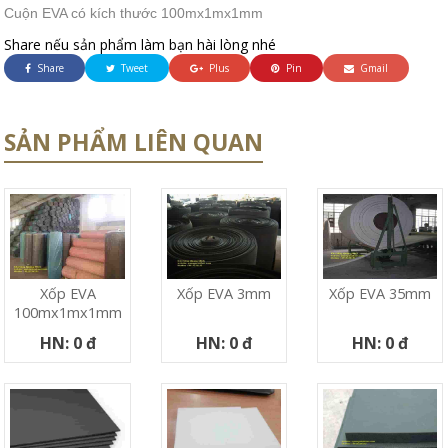
Cuộn EVA có kích thước 100mx1mx1mm
Share nếu sản phẩm làm bạn hài lòng nhé
Share
Tweet
Plus
Pin
Gmail
SẢN PHẨM LIÊN QUAN
Xốp EVA
Xốp EVA 3mm
Xốp EVA 35mm
100mx1mx1mm
HN: 0 đ
HN: 0 đ
HN: 0 đ