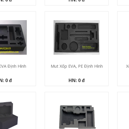
X
EVA Định Hình
Mut Xốp EVA, PE Định Hình
N: 0 đ
HN: 0 đ