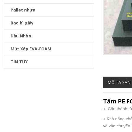
Pallet nhựa
Bao bì giấy
Dầu Nhờn
Mút Xốp EVA-FOAM
TIN TỨC
MÔ TẢ SẢN
Tấm PE F
+ Cấu thành từ
+ Khả năng chốn
và vận chuyển 