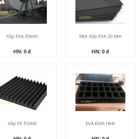
Xốp EVA 35mm
Mút Xốp EVA 20 Mm
HN: 0 đ
HN: 0 đ
Xốp PE FOAM
EVA Định Hình
HN: 0 đ
HN: 0 đ