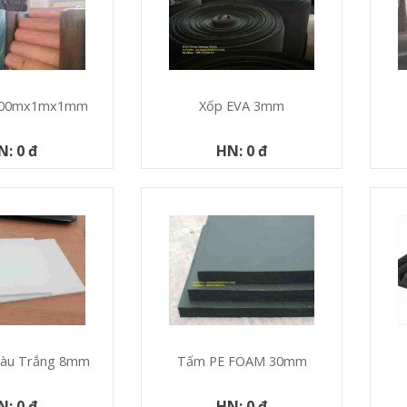
 100mx1mx1mm
Xốp EVA 3mm
N: 0 đ
HN: 0 đ
Màu Trắng 8mm
Tấm PE FOAM 30mm
N: 0 đ
HN: 0 đ