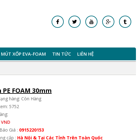
MÚT XỐP EVA-FOAM
TIN TỨC
LIÊN HỆ
 PE FOAM 30mm
trạng hàng: Còn Hàng
xem: 5752
àng:
 VND
Báo Giá :
0915220153
ung cấp :
Hà Nội & Tại Các Tỉnh Trên Toàn Quốc