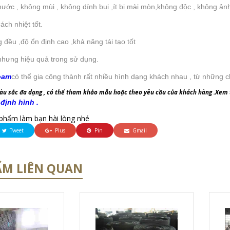
ước , không mùi , không dính bụi ,ít bị mài mòn,không độc , không ản
ch nhiệt tốt.
 đều ,độ ổn định cao ,khả năng tái tạo tốt
 nhưng hiệu quả trong sử dụng.
oam
có thể gia công thành rất nhiều hình dạng khách nhau , từ những ch
màu sắc đa dạng , có thể tham khảo mẫu hoặc theo yêu cầu của khách hàng .
Xem 
định hình .
phẩm làm bạn hài lòng nhé
Tweet
Plus
Pin
Gmail
ẨM LIÊN QUAN