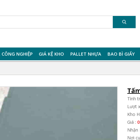
 CÔNG NGHIỆP
GIÁ KỆ KHO
PALLET NHỰA
BAO BÌ GIẤY
Tấm
Tình 
Lượt 
Kho H
Giá :
0
Nhận 
Nơi c