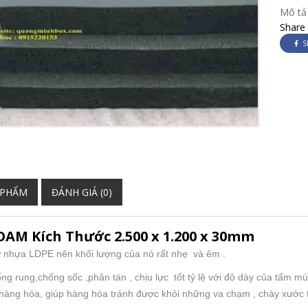
Mô tả
Share
S
 PHẨM
ĐÁNH GIÁ (0)
OAM Kích Thước 2.500 x 1.200 x 30mm
 nhựa LDPE nên khối lượng của nó rất nhẹ và êm .
g rung,chống sốc ,phân tán , chịu lực tốt tỷ lệ với độ dày của tấm m
hàng hóa, giúp hàng hóa tránh được khỏi những va chạm , chày xước t