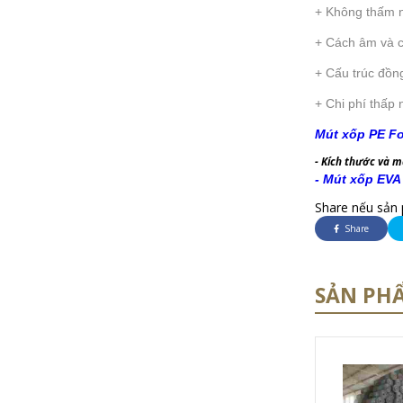
+ Không thấm n
+ Cách âm và cá
+ Cấu trúc đồng
+ Chi phí thấp
Mút xốp PE F
- Kích thước và 
- Mút xốp EVA 
Share nếu sản 
Share
SẢN PH