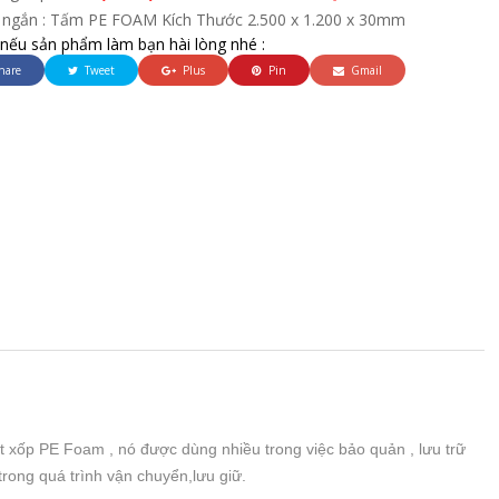
 ngắn : Tấm PE FOAM Kích Thước 2.500 x 1.200 x 30mm
 nếu sản phẩm làm bạn hài lòng nhé :
hare
Tweet
Plus
Pin
Gmail
út xốp PE Foam , nó được dùng nhiều trong việc bảo quản , lưu trữ
rong quá trình vận chuyển,lưu giữ.