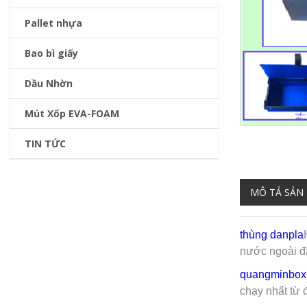
Pallet nhựa
Bao bì giấy
Dầu Nhờn
Mút Xốp EVA-FOAM
TIN TỨC
MÔ TẢ SẢN
thùng danpla
nước ngoài đã
quangminbox
chạy nhất từ