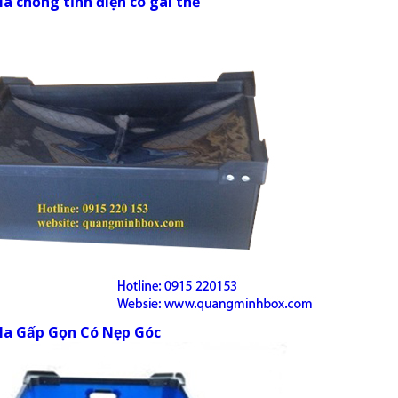
a chống tĩnh điện có gài thẻ
la Gấp Gọn Có Nẹp Góc