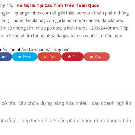
ung cấp :
Hà Nội & Tại Các Tỉnh Trên Toàn Quốc
 ngắn : quangminbox.com sẽ giới thiệu sơ qua về sản phẩm thùng
 là gì Thùng danpla hay còn gọi là hộp nhựa danpla, danpla box .
làm từ những tấm nhựa pp danpla kích thước 1200x2440mm. Tiếp
đó là 5 sản phẩm thùng nhựa danpla bán chạy nhất từ đầu năm
 nếu sản phẩm làm bạn hài lòng nhé :
hare
Tweet
Plus
Pin
Gmail
p có nhu cầu chứa đựng hàng hóa nhiều , các doanh nghiệp
la là gì . Tiếp theo đó là 5 sản phẩm thùng nhựa danpla bán