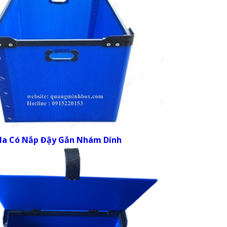
la Có Nắp Đậy Gắn Nhám Dính