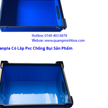
npla Có Lắp Pvc Chống Bụi Sản Phẩm