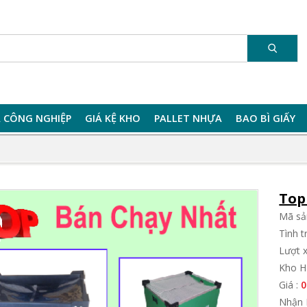
 CÔNG NGHIỆP
GIÁ KỆ KHO
PALLET NHỰA
BAO BÌ GIẤY
Top
Mã sả
Tình 
Lượt 
Kho H
Giá :
0
Nhận 