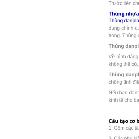
Trước tiên ch
Thùng nhựa 
Thùng danpl
dụng chính c
trong. Thùng 
Thùng danpl
Về hình dáng 
không thể có.
Thùng danp
chống tĩnh điệ
Nếu bạn đang 
kinh tế cho bạ
Cấu tạo cơ b
1. Gồm các tấ
2. Các phụ kiệ