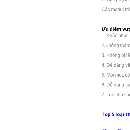
Các modul trê
Ưu điểm vượ
1. Khắc phục 
2.Không thấm 
3. Không bị l
4. Dễ dàng vệ 
5. Mối mọt, c
6. Dễ dàng sả
7. Tuổi thọ sả
Top 5 loại 