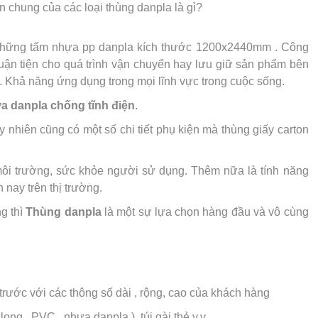
n chung của các loại thùng danpla là gì?
 những tấm nhựa pp danpla kích thước 1200x2440mm . Công
ận tiện cho quá trình vận chuyển hay lưu giữ sản phẩm bên
 . Khả năng ứng dụng trong mọi lĩnh vực trong cuộc sống.
a danpla chống tĩnh điện
.
 nhiên cũng có một số chi tiết phụ kiện mà thùng giấy carton
môi trường, sức khỏe người sử dụng. Thêm nữa là tính năng
n nay trên thị trường.
g thì
Thùng danpla
là một sự lựa chọn hàng đầu và vô cùng
trước với các thông số dài , rộng, cao của khách hàng
ong , PVC , nhựa danpla ), túi gài thẻ v.v...