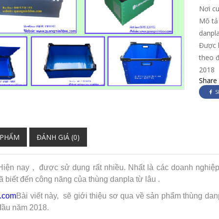
Nơi c
Mô tả
danpla
Được 
theo 
2018
Share
S
 PHẨM
ĐÁNH GIÁ (0)
Hiện nay ,
được sử dụng rất nhiều. Nhất là các doanh nghiệ
 biết đến công năng của thùng danpla từ lâu .
.com
Bài viết này,
sẽ giới thiệu sơ qua về sản phẩm thùng danp
 đầu năm 2018.