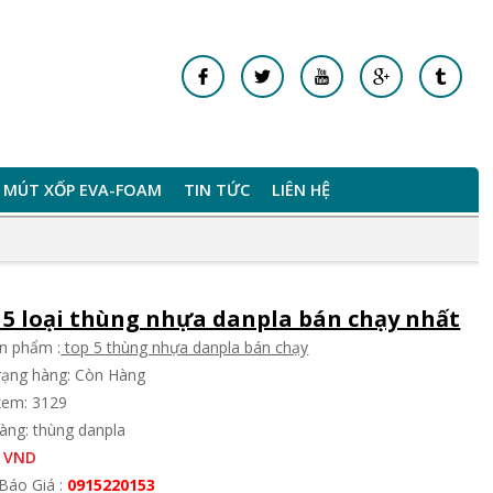
MÚT XỐP EVA-FOAM
TIN TỨC
LIÊN HỆ
 5 loại thùng nhựa danpla bán chạy nhất
n phẩm :
top 5 thùng nhựa danpla bán chạy
trạng hàng: Còn Hàng
xem: 3129
àng: thùng danpla
 VND
Báo Giá :
0915220153