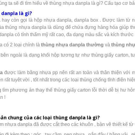
úng ta sẽ đi tìm hiểu về thùng nhựa danpla là gì? Cấu tạo cơ bả
danpla là gì?
a
hay còn gọi là hộp nhựa danpla, danpla box . Được làm từ
ủa thùng nhựa danpla là dùng để chứa đựng hàng hóa giúp thu
danpla có tính thẩm mỹ rất cao, đa dạng màu sắc và kích thước
a có 2 loại chính là
thùng nhựa danpla thường
và
thùng nhự
bên ngoài là dạng khối hộp tương tự như thùng giấy carton, tuy
la
được làm bằng nhựa pp nên rất an toàn và thân thiện với 
n rất tuyệt vời , tốt nhất trong các loại thùng chống tĩnh điện hiệ
tìm phương án thay thế thùng giấy carton lỗi thời dễ bị hư hỏn
n !
ản chung của các loại thùng danpla là gì?
m nhựa danpla đã được cắt theo các khuôn , bản vẽ thiết kế từ 
n đi kèm theo : góc , tay cầm ,nẹp nhựa , nắp đậy ( bằng vải , nil