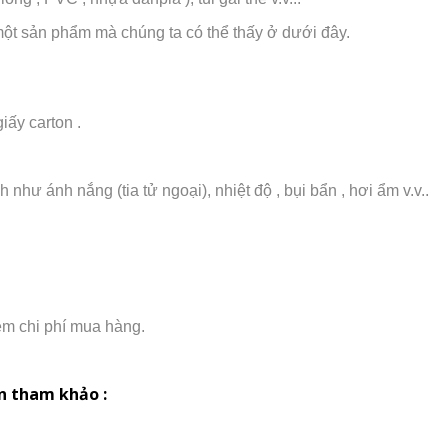
a một sản phẩm mà chúng ta có thể thấy ở dưới đây.
iấy carton .
như ánh nắng (tia tử ngoại), nhiệt độ , bụi bẩn , hơi ẩm v.v..
iệm chi phí mua hàng.
ạn tham khảo :