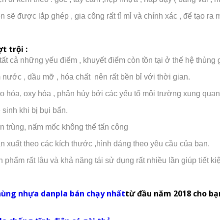
n sẽ được lắp ghép , gia công rất tỉ mỉ và chính xác , để tạo r
t trội :
tất cả những yếu điểm , khuyết điểm còn tồn tại ở thế hệ thùng g
nước , dầu mỡ , hóa chất nên rất bền bỉ với thời gian.
ão hóa, oxy hóa , phân hủy bởi các yếu tố môi trường xung quanh 
sinh khi bị bụi bẩn.
ôn trùng, nấm mốc không thể tấn công
n xuất theo các kích thước ,hình dáng theo yêu cầu của bạn.
n phẩm rất lâu và khả năng tái sử dụng rất nhiều lần giúp tiết k
thùng nhựa danpla bán chạy nhất
từ đầu năm 2018 cho b