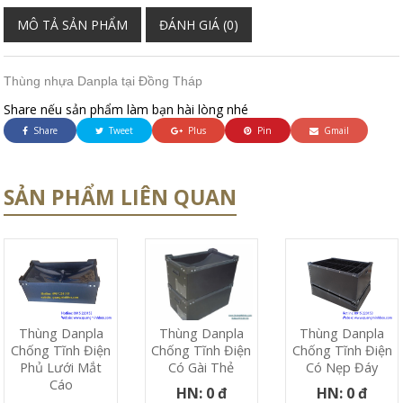
MÔ TẢ SẢN PHẨM
ĐÁNH GIÁ (0)
Thùng nhựa Danpla tại Đồng Tháp
Share nếu sản phẩm làm bạn hài lòng nhé
Share
Tweet
Plus
Pin
Gmail
SẢN PHẨM LIÊN QUAN
Thùng Danpla
Thùng Danpla
Thùng Danpla
Chống Tĩnh Điện
Chống Tĩnh Điện
Chống Tĩnh Điện
Phủ Lưới Mắt
Có Nẹp Đáy
Có Gài Thẻ
Cáo
HN: 0 đ
HN: 0 đ