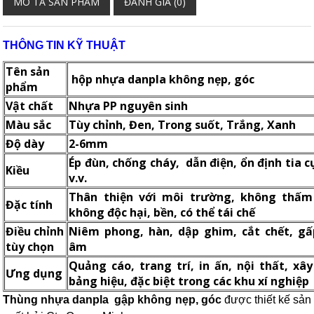
MÔ TẢ SẢN PHẨM
ĐÁNH GIÁ (0)
THÔNG TIN KỸ THUẬT
Tên sản
hộp nhựa danpla không nẹp, góc
phẩm
Vật chất
Nhựa PP nguyên sinh
Màu sắc
Tùy chỉnh, Đen, Trong suốt, Trắng, Xanh
Độ dày
2-6mm
Ép đùn, chống cháy, dẫn điện, ổn định tia c
Kiều
v.v.
Thân thiện với môi trường, không thấm
Đặc tính
không độc hại, bền, có thể tái chế
Điều chỉnh
Niêm phong, hàn, dập ghim, cắt chết, gấ
tùy chọn
âm
Quảng cáo, trang trí, in ấn, nội thất, xâ
Ưng dụng
bảng hiệu, đặc biệt trong các khu xí nghiệp
Thùng nhựa danpla gập không nẹp, góc
được thiết kế sản