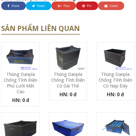
Share
Tweet
Plus
Pin
Gmail
SẢN PHẨM LIÊN QUAN
Thùng Danpla
Thùng Danpla
Thùng Danpla
Chống Tĩnh Điện
Chống Tĩnh Điện
Chống Tĩnh Điện
Phủ Lưới Mắt
Có Nẹp Đáy
Có Gài Thẻ
Cáo
HN: 0 đ
HN: 0 đ
HN: 0 đ