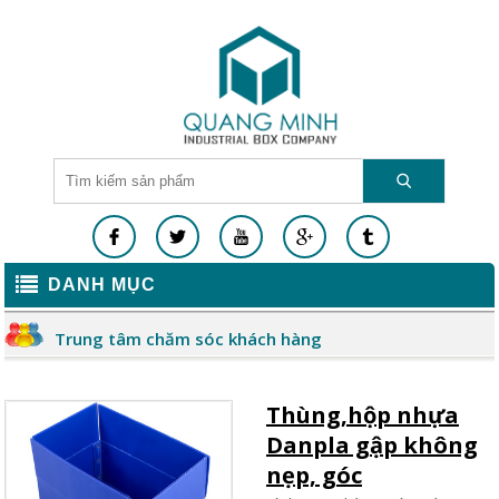
DANH MỤC
Trung tâm chăm sóc khách hàng
Thùng,hộp nhựa
Danpla gập không
nẹp, góc