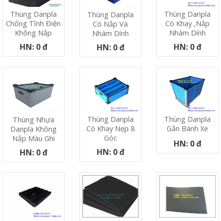
Thùng Danpla
Thùng Danpla
Thùng Danpla
Có Khay ,nắp
Chống Tĩnh Điện
Có Nắp Và
Nhám Dính
Không Nắp
Nhám Dính
HN: 0 đ
HN: 0 đ
HN: 0 đ
Thùng Danpla
Thùng Danpla
Thùng Nhựa
Có Khay Nẹp 8
Gắn Bánh Xe
Danpla Không
Góc
Nắp Màu Ghi
HN: 0 đ
HN: 0 đ
HN: 0 đ