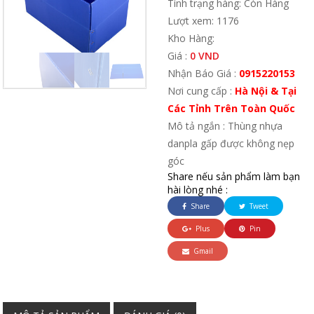
Tình trạng hàng: Còn Hàng
Lượt xem: 1176
Kho Hàng:
Giá :
0 VND
Nhận Báo Giá :
0915220153
Nơi cung cấp :
Hà Nội & Tại
Các Tỉnh Trên Toàn Quốc
Mô tả ngắn : Thùng nhựa
danpla gấp được không nẹp
góc
Share nếu sản phẩm làm bạn
hài lòng nhé :
Share
Tweet
Plus
Pin
Gmail