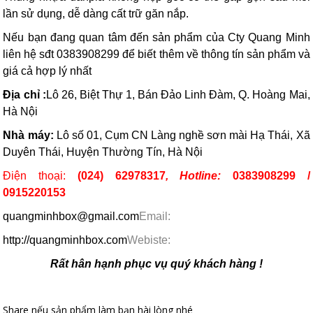
lần sử dụng, dễ dàng cất trữ găn nắp.
Nếu bạn đang quan tâm đến sản phẩm của Cty Quang Minh
liên hệ sđt 0383908299 để biết thêm về thông tín sản phẩm và
giá cả hợp lý nhất
Địa chỉ
:
Lô 26, Biệt Thự 1, Bán Đảo Linh Đàm, Q. Hoàng Mai,
Hà Nội
Nhà máy:
Lô số 01, Cụm CN Làng nghề sơn mài Hạ Thái, Xã
Duyên Thái, Huyện Thường Tín, Hà Nội
Điện thoại:
(024) 62978317
, Hotline:
0383908299 /
0915220153
quangminhbox@gmail.com
Email:
http://quangminhbox.com
Webiste:
Rất hân hạnh phục vụ quý khách hàng !
Share nếu sản phẩm làm bạn hài lòng nhé