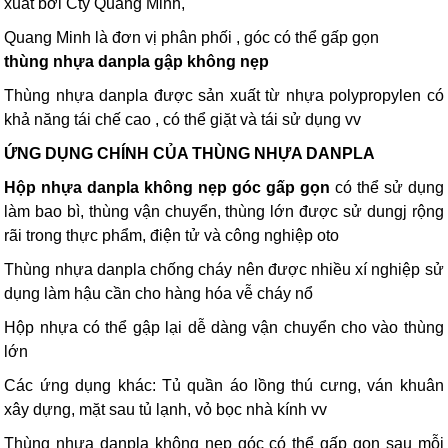
xuất bởi Cty Quang Minh,
Quang Minh là đơn vị phân phối
, góc có thể gấp gọn
thùng nhựa danpla gập không nẹp
Thùng nhựa danpla được sản xuất từ nhựa polypropylen có
khả năng tái chế cao , có thể giặt và tái sử dụng vv
ỨNG DỤNG CHÍNH CỦA THÙNG NHỰA DANPLA
Hộp nhựa danpla không nẹp góc gấp gọn
có thể sử dụng
làm bao bì, thùng vận chuyển, thùng lớn được sử dungj rộng
rãi trong thực phẩm, điện tử và công nghiệp oto
Thùng nhựa danpla chống cháy nên được nhiều xí nghiệp sử
dụng làm hậu cần cho hàng hóa vễ cháy nổ
Hộp nhựa có thể gập lại dễ dàng vận chuyển cho vào thùng
lớn
Các ứng dụng khác: Tủ quần áo lồng thú cưng, ván khuân
xây dựng, mặt sau tủ lạnh, vỏ bọc nhà kính vv
Thùng nhựa danpla không nẹp góc có thể gấp gọn sau mỗi