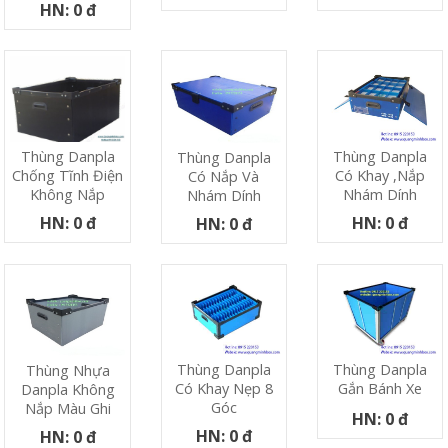
HN: 0 đ
Thùng Danpla
Thùng Danpla
Thùng Danpla
Có Khay ,nắp
Chống Tĩnh Điện
Có Nắp Và
Nhám Dính
Không Nắp
Nhám Dính
HN: 0 đ
HN: 0 đ
HN: 0 đ
Thùng Danpla
Thùng Danpla
Thùng Nhựa
Có Khay Nẹp 8
Gắn Bánh Xe
Danpla Không
Góc
Nắp Màu Ghi
HN: 0 đ
HN: 0 đ
HN: 0 đ