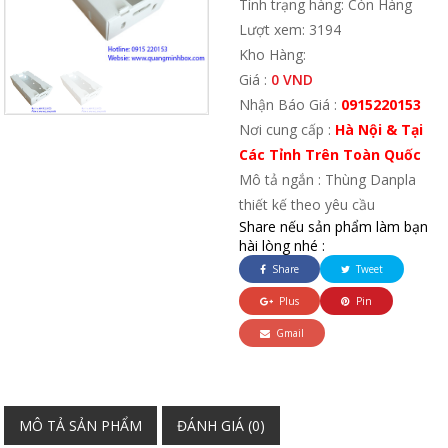
Tình trạng hàng: Còn Hàng
Lượt xem: 3194
Kho Hàng:
Giá :
0 VND
Nhận Báo Giá :
0915220153
Nơi cung cấp :
Hà Nội & Tại
Các Tỉnh Trên Toàn Quốc
Mô tả ngắn : Thùng Danpla
thiết kế theo yêu cầu
Share nếu sản phẩm làm bạn
hài lòng nhé :
Share
Tweet
Plus
Pin
Gmail
MÔ TẢ SẢN PHẨM
ĐÁNH GIÁ (0)