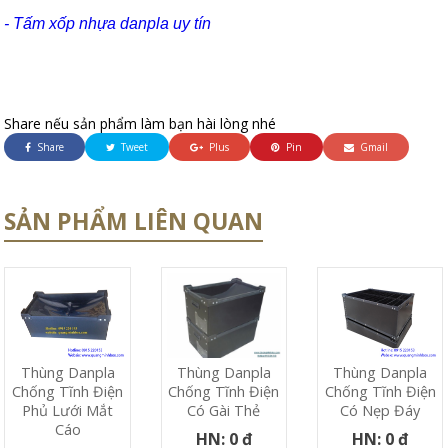
- Tấm xốp nhựa danpla uy tín
Share nếu sản phẩm làm bạn hài lòng nhé
Share
Tweet
Plus
Pin
Gmail
SẢN PHẨM LIÊN QUAN
Thùng Danpla
Thùng Danpla
Thùng Danpla
Chống Tĩnh Điện
Chống Tĩnh Điện
Chống Tĩnh Điện
Phủ Lưới Mắt
Có Nẹp Đáy
Có Gài Thẻ
Cáo
HN: 0 đ
HN: 0 đ