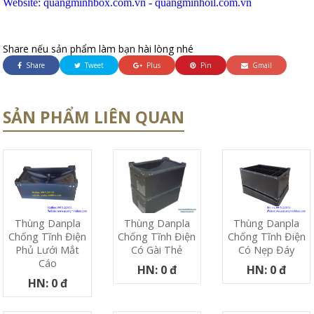
Website: quangminhbox.com.vn -
quangminhoil.com.vn
Share nếu sản phẩm làm bạn hài lòng nhé
Share
Tweet
Plus
Pin
Gmail
SẢN PHẨM LIÊN QUAN
Thùng Danpla
Thùng Danpla
Thùng Danpla
Chống Tĩnh Điện
Chống Tĩnh Điện
Chống Tĩnh Điện
Phủ Lưới Mắt
Có Nẹp Đáy
Có Gài Thẻ
Cáo
HN: 0 đ
HN: 0 đ
HN: 0 đ