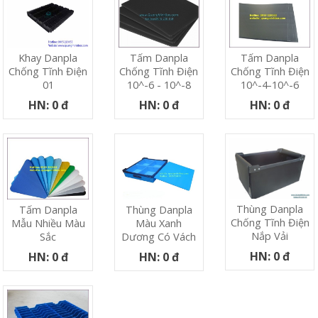
Khay Danpla
Tấm Danpla
Tấm Danpla
Chống Tĩnh Điện
Chống Tĩnh Điện
Chống Tĩnh Điện
01
10^-6 - 10^-8
10^-4-10^-6
HN: 0 đ
HN: 0 đ
HN: 0 đ
Thùng Danpla
Tấm Danpla
Thùng Danpla
Chống Tĩnh Điện
Mẫu Nhiều Màu
Màu Xanh
Nắp Vải
Sắc
Dương Có Vách
HN: 0 đ
HN: 0 đ
HN: 0 đ