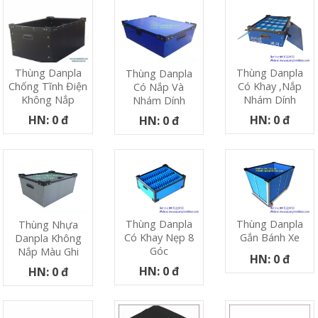
Thùng Danpla
Thùng Danpla
Thùng Danpla
Có Khay ,nắp
Chống Tĩnh Điện
Có Nắp Và
Nhám Dính
Không Nắp
Nhám Dính
HN: 0 đ
HN: 0 đ
HN: 0 đ
Thùng Danpla
Thùng Danpla
Thùng Nhựa
Có Khay Nẹp 8
Gắn Bánh Xe
Danpla Không
Góc
Nắp Màu Ghi
HN: 0 đ
HN: 0 đ
HN: 0 đ