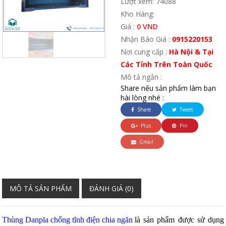
Lượt xem: 74088
Kho Hàng:
Giá :
0 VND
Nhận Báo Giá :
0915220153
Nơi cung cấp :
Hà Nội & Tại
Các Tỉnh Trên Toàn Quốc
Mô tả ngắn :
Share nếu sản phẩm làm bạn
hài lòng nhé :
Share
Tweet
Plus
Pin
Gmail
MÔ TẢ SẢN PHẨM
ĐÁNH GIÁ (0)
Thùng Danpla chống tĩnh điện chia ngăn
là sản phẩm được sử dụng