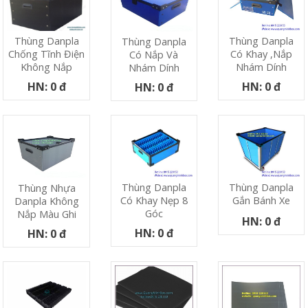
Thùng Danpla
Thùng Danpla
Thùng Danpla
Có Khay ,nắp
Chống Tĩnh Điện
Có Nắp Và
Nhám Dính
Không Nắp
Nhám Dính
HN: 0 đ
HN: 0 đ
HN: 0 đ
Thùng Danpla
Thùng Danpla
Thùng Nhựa
Có Khay Nẹp 8
Gắn Bánh Xe
Danpla Không
Góc
Nắp Màu Ghi
HN: 0 đ
HN: 0 đ
HN: 0 đ