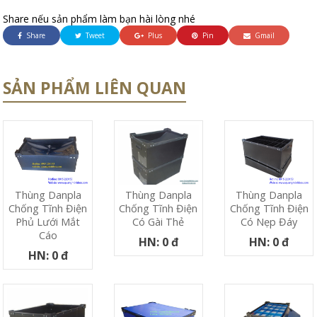
Share nếu sản phẩm làm bạn hài lòng nhé
Share
Tweet
Plus
Pin
Gmail
SẢN PHẨM LIÊN QUAN
Thùng Danpla
Thùng Danpla
Thùng Danpla
Chống Tĩnh Điện
Chống Tĩnh Điện
Chống Tĩnh Điện
Phủ Lưới Mắt
Có Nẹp Đáy
Có Gài Thẻ
Cáo
HN: 0 đ
HN: 0 đ
HN: 0 đ