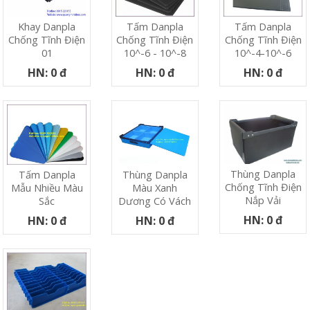
Khay Danpla
Tấm Danpla
Tấm Danpla
Chống Tĩnh Điện
Chống Tĩnh Điện
Chống Tĩnh Điện
01
10^-6 - 10^-8
10^-4-10^-6
HN: 0 đ
HN: 0 đ
HN: 0 đ
Thùng Danpla
Tấm Danpla
Thùng Danpla
Chống Tĩnh Điện
Mẫu Nhiều Màu
Màu Xanh
Nắp Vải
Sắc
Dương Có Vách
HN: 0 đ
HN: 0 đ
HN: 0 đ