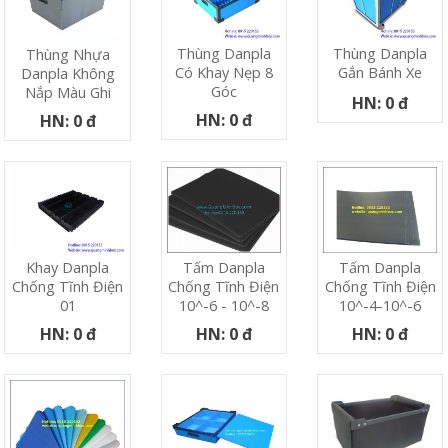
Thùng Danpla
Thùng Danpla
Thùng Nhựa
Có Khay Nẹp 8
Gắn Bánh Xe
Danpla Không
Góc
Nắp Màu Ghi
HN: 0 đ
HN: 0 đ
HN: 0 đ
Khay Danpla
Tấm Danpla
Tấm Danpla
Chống Tĩnh Điện
Chống Tĩnh Điện
Chống Tĩnh Điện
01
10^-6 - 10^-8
10^-4-10^-6
HN: 0 đ
HN: 0 đ
HN: 0 đ