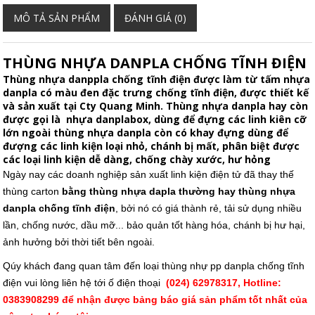
MÔ TẢ SẢN PHẨM
ĐÁNH GIÁ (0)
THÙNG NHỰA DANPLA CHỐNG TĨNH ĐIỆN
Thùng nhựa danppla chống tĩnh điện
được làm từ
tấm nhựa
danpla có màu đen
đặc trưng chống tĩnh điện, được thiết kế
và sản xuất tại Cty Quang Minh. Thùng nhựa danpla hay còn
được gọi là nhựa
danplabox,
dùng để đựng các linh kiên cỡ
lớn ngoài thùng nhựa danpla còn có khay đựng dùng để
đượng các linh kiện loại nhỏ, chánh bị mất, phân biệt được
các loại linh kiện dễ dàng, chống chày xước, hư hỏng
Ngày nay các doanh nghiệp sản xuất linh kiện điện tử đã thay thế
thùng carton
bằng thùng nhựa dapla thường hay thùng nhựa
danpla chống tĩnh điện
, bởi nó có giá thành rẻ, tải sử dụng nhiều
lần, chống nước, dầu mỡ... bảo quản tốt hàng hóa, chánh bị hư hại,
ảnh hưởng bởi thời tiết bên ngoài.
Qúy khách đang quan tâm đến loại thùng nhự pp danpla chống tĩnh
điện vui lòng liên hệ tới ố điện thoạ
i
(024) 62978317, Hotline:
0383908299 để nhận được bảng báo giá sản phẩm tốt nhất của