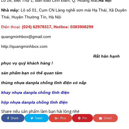
Lô 26, Biệt Thự 1, Bán Đảo Linh Đàm, Q. Hoàng Mai,
Hà Nội
Nhà máy:
Lô số 01, Cụm CN Làng nghề sơn mài Hạ Thái, Xã Duyên
Thái, Huyện Thường Tín, Hà Nội
Điện thoại:
(024) 62978317, Hotline: 0383908299
quangminhbox@gmail.com
http://quangminhbox.com
Rất hân hạnh
phục vụ quý khách hàng !
sản phẩm bạn có thể quan tâm
thùng nhựa danpla chống tĩnh điện có nắp
khay nhựa danpla chống tĩnh điện
hộp nhựa danpla chống tĩnh điện
Share nếu sản phẩm làm bạn hài lòng nhé
Share
Tweet
Plus
Pin
Gmail