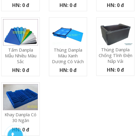
HN: 0 đ
HN: 0 đ
HN: 0 đ
Thùng Danpla
Tấm Danpla
Thùng Danpla
Chống Tĩnh Điện
Mẫu Nhiều Màu
Màu Xanh
Nắp Vải
Sắc
Dương Có Vách
HN: 0 đ
HN: 0 đ
HN: 0 đ
Khay Danpla Có
30 Ngăn
HN: 0 đ