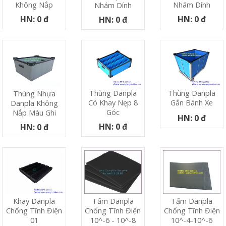
Nhám Dính
Không Nắp
Nhám Dính
HN: 0 đ
HN: 0 đ
HN: 0 đ
Thùng Danpla
Thùng Danpla
Thùng Nhựa
Có Khay Nẹp 8
Gắn Bánh Xe
Danpla Không
Góc
Nắp Màu Ghi
HN: 0 đ
HN: 0 đ
HN: 0 đ
Khay Danpla
Tấm Danpla
Tấm Danpla
Chống Tĩnh Điện
Chống Tĩnh Điện
Chống Tĩnh Điện
01
10^-6 - 10^-8
10^-4-10^-6