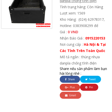
danpla chống tĩnh điện
Tình trạng hàng: Còn Hàng
Lượt xem: 1569
Kho Hàng: (024) 62978317,
Hotline: 0383908299 để
Giá :
0 VND
Nhận Báo Giá :
0915220153
Nơi cung cấp :
Hà Nội & Tại
Các Tỉnh Trên Toàn Quốc
Mô tả ngắn : thùng nhựa
danpla chống tĩnh điện
Share nếu sản phẩm làm bạn
hài lòng nhé :
Share
Tweet
Plus
Pin
Gmail