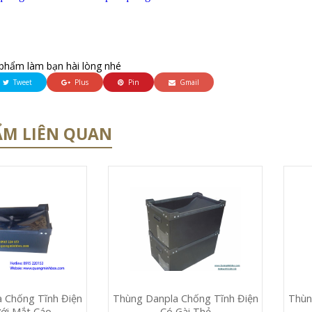
phẩm làm bạn hài lòng nhé
Tweet
Plus
Pin
Gmail
ẨM LIÊN QUAN
 Chống Tĩnh Điện
Thùn
Thùng Danpla Chống Tĩnh Điện
ới Mắt Cáo
Có Gài Thẻ