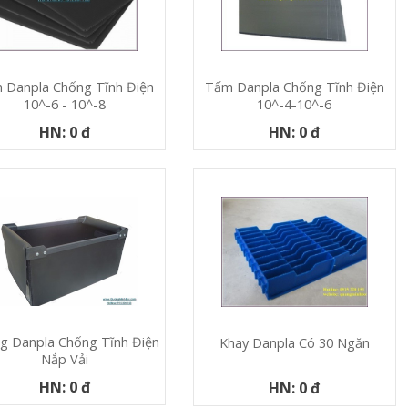
 Danpla Chống Tĩnh Điện
Tấm Danpla Chống Tĩnh Điện
10^-6 - 10^-8
10^-4-10^-6
HN: 0 đ
HN: 0 đ
g Danpla Chống Tĩnh Điện
Khay Danpla Có 30 Ngăn
Nắp Vải
HN: 0 đ
HN: 0 đ