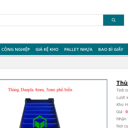
 CÔNG NGHIỆP
GIÁ KỆ KHO
PALLET NHỰA
BAO BÌ GIẤY
Thù
Tình 
Lượt 
Kho H
Giá :
0
Nhận 
Nơi c