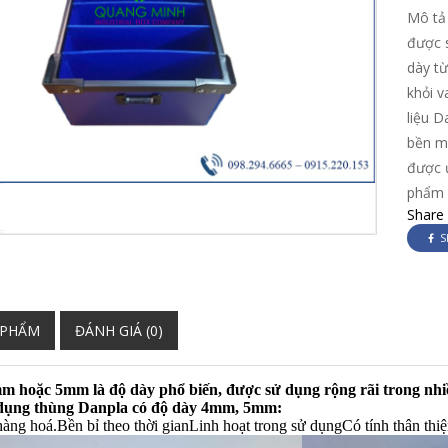
Mô tả
được 
dày t
khỏi v
liệu D
bền mà
được 
phẩm 
Share
S
 PHẨM
ĐÁNH GIÁ (0)
m hoặc 5mm là độ dày phổ biến, được sử dụng rộng rãi trong nhi
 dụng thùng Danpla có độ dày 4mm, 5mm:
hàng hoá.
Bền bỉ theo thời gian
Linh hoạt trong sử dụng
Có tính thân thi