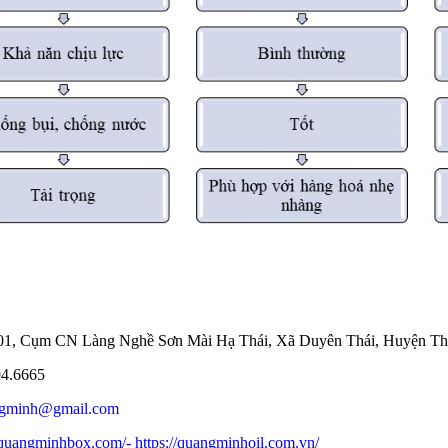
ố 01, Cụm CN Làng Nghề Sơn Mài Hạ Thái, Xã Duyên Thái, Huyện Th
94.6665
angminh@gmail.com
//quangminhbox.com/
- https://quangminhoil.com.vn/