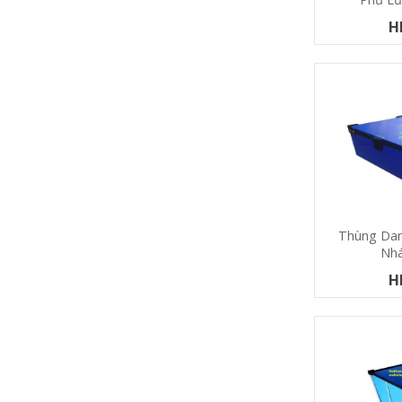
H
Thùng Dan
Nh
H