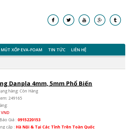
MÚT XỐP EVA-FOAM
TIN TỨC
LIÊN HỆ
ng Danpla 4mm, 5mm Phổ Biến
trạng hàng: Còn Hàng
xem: 249165
àng:
 VND
Báo Giá :
0915220153
ung cấp :
Hà Nội & Tại Các Tỉnh Trên Toàn Quốc