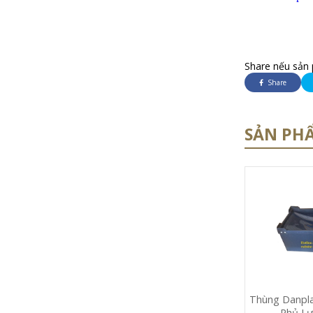
Share nếu sản 
Share
SẢN PH
Thùng Danpla
Phủ Lư