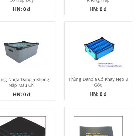
HN: 0 đ
HN: 0 đ
Thùng Danpla Có Khay Nẹp 8
ùng Nhựa Danpla Không
Góc
Nắp Màu Ghi
HN: 0 đ
HN: 0 đ