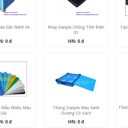
la Gắn Bánh Xe
Khay Danpla Chống Tĩnh Điện
Tấm
01
N: 0 đ
HN: 0 đ
Thùn
 Mẫu Nhiều Màu
Thùng Danpla Màu Xanh
Sắc
Dương Có Vách
N: 0 đ
HN: 0 đ