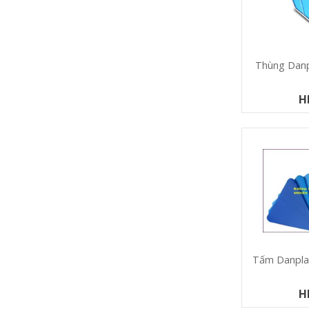
Thùng Danp
H
Tấm Danpla
H