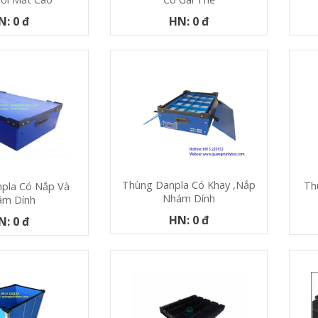
N: 0 đ
HN: 0 đ
Thùng Danpla Có Khay ,nắp
Th
pla Có Nắp Và
Nhám Dính
ám Dính
HN: 0 đ
N: 0 đ