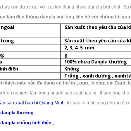
a
hay còn được gọi với cái tên thùng nhựa danpla bởi chất liệu 
n tấm đến thùng danpla vui lòng liên hệ với chúng tôi qua
thước ngoài
Sản xuất the
 trong
Sản xuất theo yêu cầu của 
2, 3, 4, 5 mm
ng
g
u
100% nhựa Danpla thường
ĩnh điện
Không
Trắng , xanh dương , xanh lá
 nhiều màu sắc đa dạng có thể in Logo, in chữ, cài Card, 
 kinh nghiệm làm trong ngành sản xuất bao bì , thùng hộp cho
hần sản xuất bao bì Quang Minh
tự hào là một trong những đơn 
danpla thường
anpla chống tĩnh điện ,