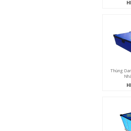
H
Thùng Dan
Nh
H