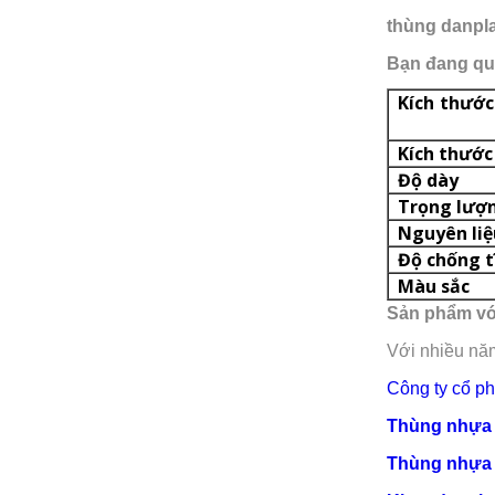
thùng danpl
Bạn đang qua
Kích 
Kích thước
Độ dày
Trọng lượ
Nguyên liệ
Độ chống t
Màu sắc
Sản phẩm với
Với nhiều năm
Công ty cổ p
Thùng nhựa 
Thùng nhựa d