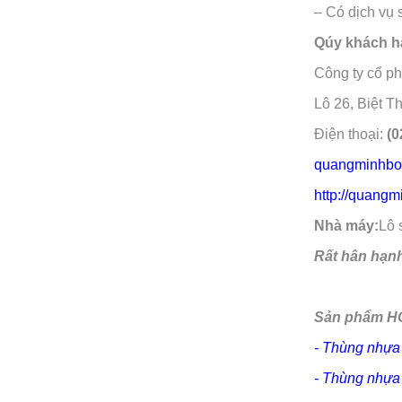
– Có dịch vụ 
Qúy khách hà
Công ty cổ p
Lô 26, Biệt 
Điện thoại:
(0
quangminhbo
http://quang
Nhà máy:
Lô 
Rất hân hạn
Sản phẩm HO
- Thùng nhựa
- Thùng nhựa