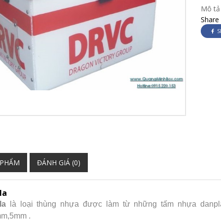
Mô tả
Share
S
 PHẨM
ĐÁNH GIÁ (0)
la
la
là loại thùng nhựa được làm từ những tấm nhựa danp
m,5mm .