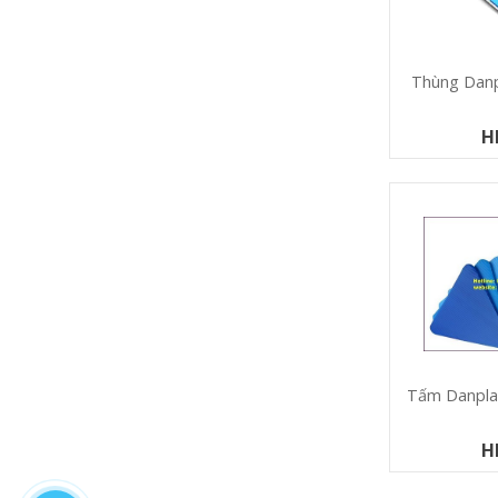
Thùng Danp
H
Tấm Danpla
H