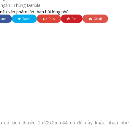
 ngắn : Thùng Danpla
 nếu sản phẩm làm bạn hài lòng nhé :
hare
Tweet
Plus
Pin
Gmail
la có kích thước 1m22x2mm44 có độ dày khác nhau như