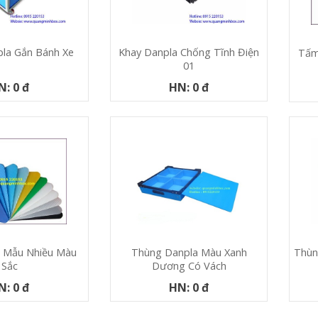
la Gắn Bánh Xe
Khay Danpla Chống Tĩnh Điện
Tấm
01
N: 0 đ
HN: 0 đ
Thùn
 Mẫu Nhiều Màu
Thùng Danpla Màu Xanh
Sắc
Dương Có Vách
N: 0 đ
HN: 0 đ