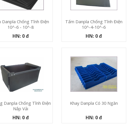
 Danpla Chống Tĩnh Điện
Tấm Danpla Chống Tĩnh Điện
10^-6 - 10^-8
10^-4-10^-6
HN: 0 đ
HN: 0 đ
g Danpla Chống Tĩnh Điện
Khay Danpla Có 30 Ngăn
Nắp Vải
HN: 0 đ
HN: 0 đ