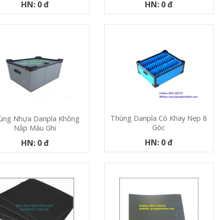
HN: 0 đ
HN: 0 đ
Thùng Danpla Có Khay Nẹp 8
ùng Nhựa Danpla Không
Góc
Nắp Màu Ghi
HN: 0 đ
HN: 0 đ