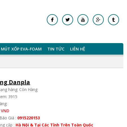
MÚT XỐP EVA-FOAM
TIN TỨC
LIÊN HỆ
ng Danpla
trạng hàng: Còn Hàng
xem: 3915
àng:
 VND
Báo Giá :
0915220153
ung cấp :
Hà Nội & Tại Các Tỉnh Trên Toàn Quốc