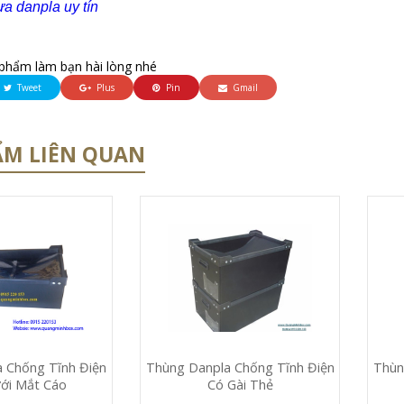
a danpla uy tín
phẩm làm bạn hài lòng nhé
Tweet
Plus
Pin
Gmail
ẨM LIÊN QUAN
 Chống Tĩnh Điện
Thùn
Thùng Danpla Chống Tĩnh Điện
ới Mắt Cáo
Có Gài Thẻ