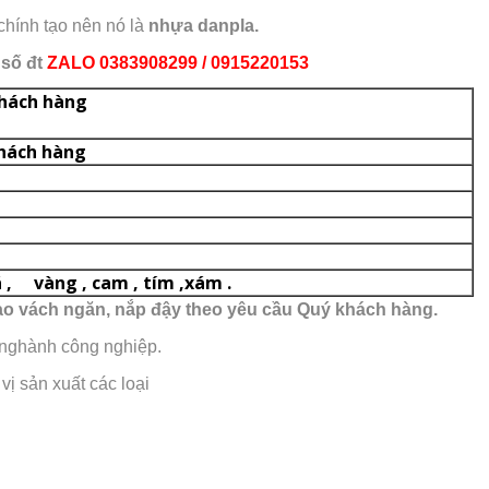
chính tạo nên nó là
nhựa danpla.
 số đt
ZALO 0383908299 / 0915220153
o yêu cầu của khách hàng
khách hàng
 , vàng , cam , tím ,xám .
tạo vách ngăn, nắp đậy theo yêu cầu Quý khách hàng.
 nghành công nghiệp.
vị sản xuất các loại