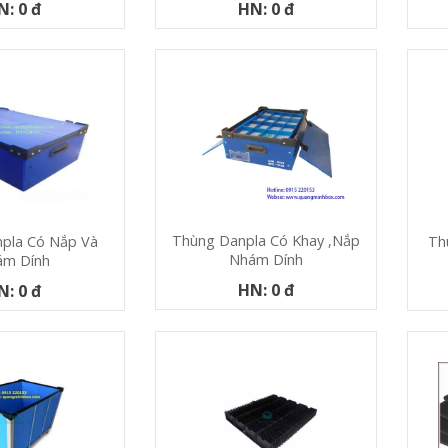
N: 0 đ
HN: 0 đ
Thùng Danpla Có Khay ,nắp
Th
pla Có Nắp Và
Nhám Dính
ám Dính
HN: 0 đ
N: 0 đ