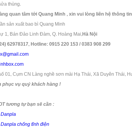
sửa thùng.
ng quan tâm tới Quang Minh , xin vui lòng liên hệ thông tin
hần sản xuất bao bì Quang Minh
Thự 1, Bán Đảo Linh Đàm, Q. Hoàng Mai,
Hà Nội
24) 62978317, Hotline: 0915 220 153 / 0383 908 299
x@gmail.com
minhbox.com
số 01, Cụm CN Làng nghề sơn mài Hạ Thái, Xã Duyên Thái, H
h phục vụ quý khách hàng !
T tương tự bạn sẽ cần :
 Danpla
 Danpla chống tĩnh điện