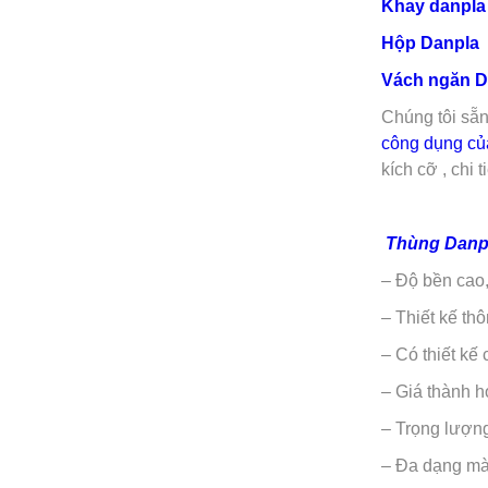
Khay danpl
Hộp
Danpla
Vách ngăn 
Chúng tôi sẵn
công dụng củ
kích cỡ , chi 
Thùng Danp
– Độ bền cao,
– Thiết kế th
– Có thiết kế
– Giá thành h
– Trọng lượn
– Đa dạng màu