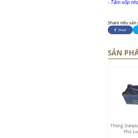
- Tấm xốp nhự
Share nếu sản 
Share
SẢN PH
Thùng Danpla
Phủ Lư