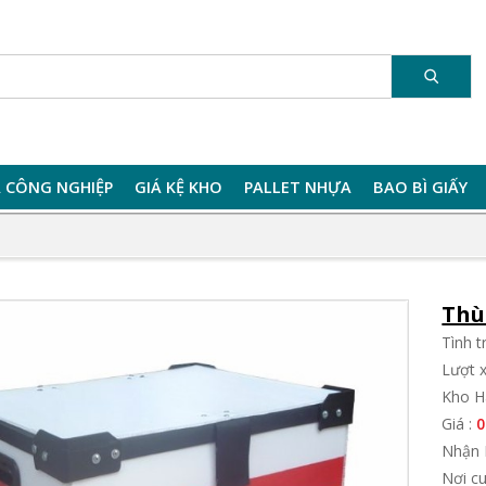
 CÔNG NGHIỆP
GIÁ KỆ KHO
PALLET NHỰA
BAO BÌ GIẤY
Thù
Tình 
Lượt 
Kho H
Giá :
0
Nhận 
Nơi c