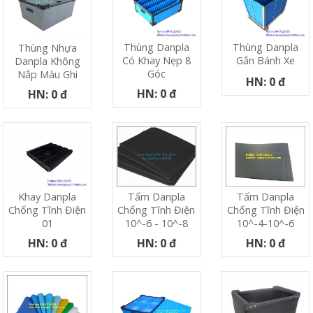
Thùng Danpla
Thùng Danpla
Thùng Nhựa
Có Khay Nẹp 8
Gắn Bánh Xe
Danpla Không
Góc
Nắp Màu Ghi
HN: 0 đ
HN: 0 đ
HN: 0 đ
Khay Danpla
Tấm Danpla
Tấm Danpla
Chống Tĩnh Điện
Chống Tĩnh Điện
Chống Tĩnh Điện
01
10^-6 - 10^-8
10^-4-10^-6
HN: 0 đ
HN: 0 đ
HN: 0 đ