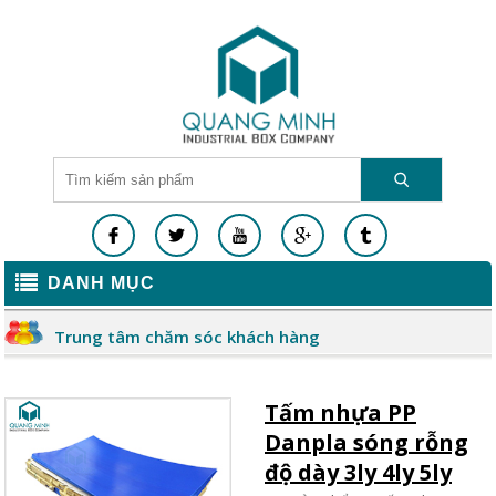
DANH MỤC
Trung tâm chăm sóc khách hàng
Tấm nhựa PP
Danpla sóng rỗng
độ dày 3ly 4ly 5ly