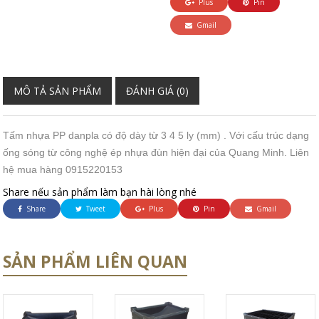
Plus
Pin
Gmail
MÔ TẢ SẢN PHẨM
ĐÁNH GIÁ (0)
Tấm nhựa PP danpla có độ dày từ 3 4 5 ly (mm) . Với cấu trúc dạng
ống sóng từ công nghệ ép nhựa đùn hiện đại của Quang Minh. Liên
hệ mua hàng 0915220153
Share nếu sản phẩm làm bạn hài lòng nhé
Share
Tweet
Plus
Pin
Gmail
SẢN PHẨM LIÊN QUAN