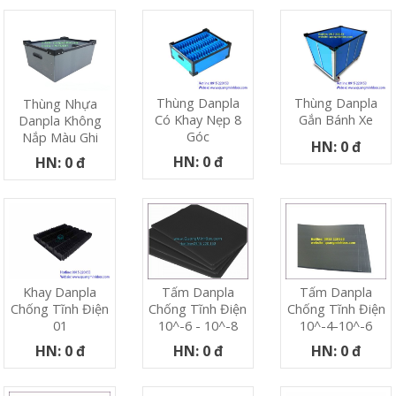
Thùng Danpla
Thùng Danpla
Thùng Nhựa
Có Khay Nẹp 8
Gắn Bánh Xe
Danpla Không
Góc
Nắp Màu Ghi
HN: 0 đ
HN: 0 đ
HN: 0 đ
Khay Danpla
Tấm Danpla
Tấm Danpla
Chống Tĩnh Điện
Chống Tĩnh Điện
Chống Tĩnh Điện
01
10^-6 - 10^-8
10^-4-10^-6
HN: 0 đ
HN: 0 đ
HN: 0 đ