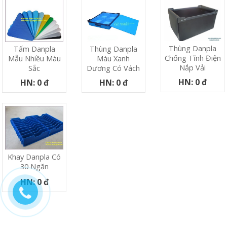
Thùng Danpla
Tấm Danpla
Thùng Danpla
Chống Tĩnh Điện
Mẫu Nhiều Màu
Màu Xanh
Nắp Vải
Sắc
Dương Có Vách
HN: 0 đ
HN: 0 đ
HN: 0 đ
Khay Danpla Có
30 Ngăn
HN: 0 đ