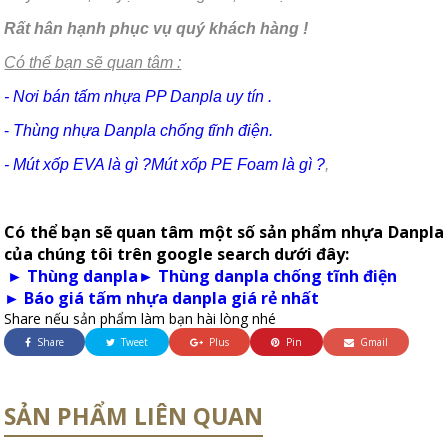
Rất hân hạnh phục vụ quý khách hàng !
Có thể bạn sẽ quan tâm :
- Nơi bán tấm nhựa PP Danpla uy tín .
-
Thùng nhựa Danpla chống tĩnh điện.
- Mút xốp EVA là gì ?
Mút xốp PE Foam là gì ?
,
Có thể bạn sẽ quan tâm một số sản phẩm nhựa Danpla
của chúng tôi trên google search dưới đây:
► Thùng danpla
► Thùng danpla chống tĩnh điện
► Báo giá tấm nhựa danpla giá rẻ nhất
Share nếu sản phẩm làm bạn hài lòng nhé
Share
Tweet
Plus
Pin
Gmail
SẢN PHẨM LIÊN QUAN