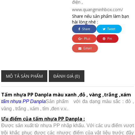
điện ,
www.quangminhbox.com/
Share nếu sản phẩm làm bạn
hài lòng nhé :
Share
Tweet
Plus
Pin
Gmail
MÔ TẢ SẢN PHẨM
ĐÁNH GIÁ (0)
Tấm nhựa PP Danpla màu xanh ,đỏ , vàng ,trắng ,xám
tấm nhựa PP Danpla
Sản phẩm
với đa dạng màu sắc : đỏ ,
vàng , trắng , xám , tím ,đen v.v..
Ưu điểm của tấm nhựa PP Danpla :
Được sản xuất từ nhựa PP nhập khẩu. Với các ưu điểm vượt
trội khắc phục được các nhược điểm của vật liệu trước đây