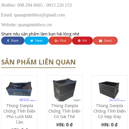
Hotline:
098 294 6665 - 0915 220 153
Email: quangminhbox@gmail.com
Website: quangminhbox.cm
Share nếu sản phẩm làm bạn hài lòng nhé
Share
Tweet
Plus
Pin
Gmail
SẢN PHẨM LIÊN QUAN
Thùng Danpla
Thùng Danpla
Thùng Danpla
Chống Tĩnh Điện
Chống Tĩnh Điện
Chống Tĩnh Điện
Phủ Lưới Mắt
Có Nẹp Đáy
Có Gài Thẻ
Cáo
HN: 0 đ
HN: 0 đ