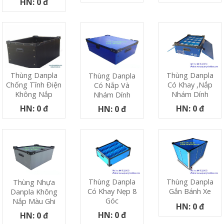
HN: 0 đ
Thùng Danpla
Thùng Danpla
Thùng Danpla
Có Khay ,nắp
Chống Tĩnh Điện
Có Nắp Và
Nhám Dính
Không Nắp
Nhám Dính
HN: 0 đ
HN: 0 đ
HN: 0 đ
Thùng Danpla
Thùng Danpla
Thùng Nhựa
Có Khay Nẹp 8
Gắn Bánh Xe
Danpla Không
Góc
Nắp Màu Ghi
HN: 0 đ
HN: 0 đ
HN: 0 đ