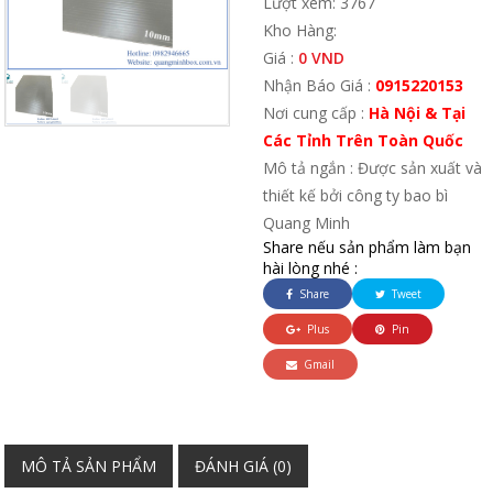
Lượt xem: 3767
Kho Hàng:
Giá :
0 VND
Nhận Báo Giá :
0915220153
Nơi cung cấp :
Hà Nội & Tại
Các Tỉnh Trên Toàn Quốc
Mô tả ngắn : Được sản xuất và
thiết kế bởi công ty bao bì
Quang Minh
Share nếu sản phẩm làm bạn
hài lòng nhé :
Share
Tweet
Plus
Pin
Gmail
MÔ TẢ SẢN PHẨM
ĐÁNH GIÁ (0)