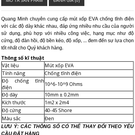
MÔ TẢ SẢN PHẨM
ĐÁNH GIÁ (0)
Quang Minh chuyên cung cấp mút xốp EVA chống tĩnh điện
với các độ dày khác nhau, đáp ứng nhiều nhu cầu của người
sử dụng, phù hợp với nhiều công việc, hạng mục như độ
cứng, độ đàn hồi, độ bền kéo, độ xốp, ... đem đến sự lựa chọn
tốt nhất cho Quý khách hàng.
Thông số kĩ thuật
Vật liệu
Mút xốp EVA
Tính năng
Chống tĩnh điện
Độ chống tĩnh
10^6-10^9 Ohms
điện
Độ dày
10mm ± 0.2mm
Kích thước
1m2 x 2m4
Độ cứng
40-45 Shore
Màu sắc
Đen
LƯU Ý: CÁC THÔNG SỐ CÓ THỂ THAY ĐỔI THEO YÊU
CẦU ĐẶT HÀNG