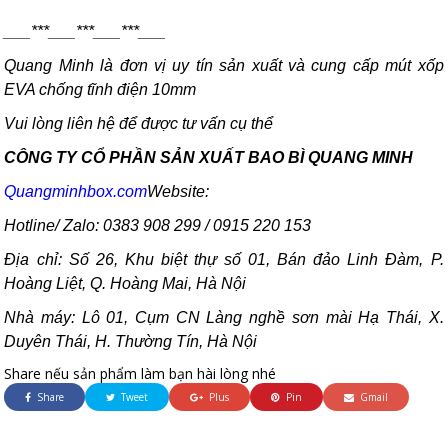
___***___***___***___
Quang Minh là đơn vị uy tín sản xuất và cung cấp mút xốp
EVA chống tĩnh điện 10mm
Vui lòng liên hệ để được tư vấn cụ thể
CÔNG TY CỔ PHẦN SẢN XUẤT BAO BÌ QUANG MINH
Quangminhbox.com
Website:
Hotline/ Zalo: 0383 908 299 / 0915 220 153
Địa chỉ: Số 26, Khu biệt thự số 01, Bán đảo Linh Đàm, P.
Hoàng Liệt, Q. Hoàng Mai, Hà Nội
Nhà máy: Lô 01, Cụm CN Làng nghề sơn mài Hạ Thái, X.
Duyên Thái, H. Thường Tín, Hà Nội
Share nếu sản phẩm làm bạn hài lòng nhé
Share
Tweet
Plus
Pin
Gmail