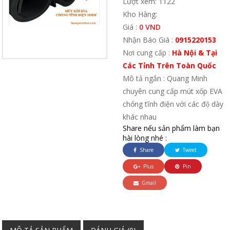
Lượt xem: 1122
Kho Hàng:
Giá :
0 VND
Nhận Báo Giá :
0915220153
Nơi cung cấp :
Hà Nội & Tại
Các Tỉnh Trên Toàn Quốc
Mô tả ngắn : Quang Minh
chuyên cung cấp mút xốp EVA
chống tĩnh điện với các độ dày
khác nhau
Share nếu sản phẩm làm bạn
hài lòng nhé :
Share
Tweet
Plus
Pin
Gmail