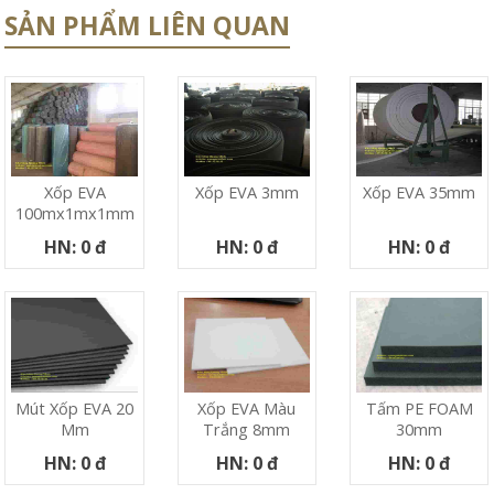
SẢN PHẨM LIÊN QUAN
Xốp EVA
Xốp EVA 3mm
Xốp EVA 35mm
100mx1mx1mm
HN: 0 đ
HN: 0 đ
HN: 0 đ
Mút Xốp EVA 20
Xốp EVA Màu
Tấm PE FOAM
Mm
Trắng 8mm
30mm
HN: 0 đ
HN: 0 đ
HN: 0 đ