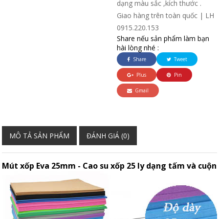
dạng màu sắc ,kích thước .
Giao hàng trên toàn quốc | LH
0915.220.153
Share nếu sản phẩm làm bạn
hài lòng nhé :
Share
Tweet
Plus
Pin
Gmail
MÔ TẢ SẢN PHẨM
ĐÁNH GIÁ (0)
Mút xốp Eva 25mm - Cao su xốp 25 ly dạng tấm và cuộn