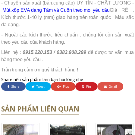
- Chuyên sản xuất (bán,cung cấp)
UY TÍN - CHẤT LƯỢNG -
Mút xốp EVA dạng Tấm và Cuộn theo mọi yêu cầu
Giá RẺ ,
Kích thước 1-40 ly (mm) giao hàng trên toàn quốc . Màu sắc
đa dạng.
- Ngoài các kích thước tiêu chuẩn , chúng tôi còn sản xuất
theo yêu cầu của khách hàng.
Liên hệ :
0915.220.153 / 0383.908.299
để được tư vấn mua
hàng theo yêu cầu .
Trân trọng cảm ơn quý khách hàng !
Share nếu sản phẩm làm bạn hài lòng nhé
Share
Tweet
Plus
Pin
Gmail
SẢN PHẨM LIÊN QUAN