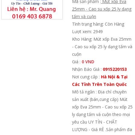
Mã sản phẩm :
Mút xốp Eva
25mm - Cao su xốp 25 ly dạng
tấm và cuộn
Tình trạng hàng: Còn Hàng
Lượt xem: 2949
Kho Hàng: Mút xốp Eva 25mm
- Cao su xốp 25 ly dạng tấm và
cuộn
Giá :
0 VND
Nhận Báo Giá :
0915220153
Nơi cung cấp :
Hà Nội & Tại
Các Tỉnh Trên Toàn Quốc
Mô tả ngắn : Địa chỉ chuyên
sản xuất (bán,cung cấp) Mút
xốp Eva 25mm - Cao su xốp 25
ly dạng tấm và cuộn theo mọi
yêu cầu UY TÍN - CHẤT
LƯỢNG - Giá RẺ .Sản phẩm đa