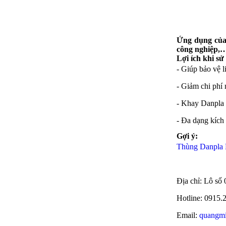
Ứng dụng của 
công nghiệp,
Lợi ích khi s
- Giúp bảo vệ l
- Giảm chi phí 
- Khay Danpla 
- Đa dạng kích
Gợi ý:
Thùng Danpla 
Địa chỉ: Lô s
Hotline: 0915.
Email:
quangm