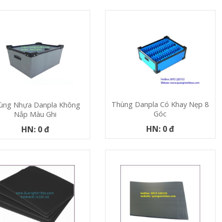
Thùng Danpla Có Khay Nẹp 8
ùng Nhựa Danpla Không
Góc
Nắp Màu Ghi
HN: 0 đ
HN: 0 đ