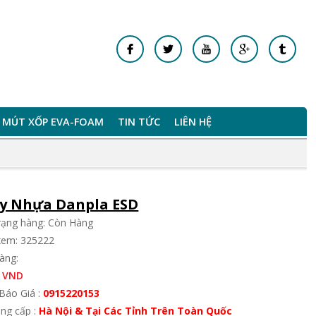
MÚT XỐP EVA-FOAM
TIN TỨC
LIÊN HỆ
y Nhựa Danpla ESD
trạng hàng: Còn Hàng
xem: 325222
àng:
 VND
Báo Giá :
0915220153
ung cấp :
Hà Nội & Tại Các Tỉnh Trên Toàn Quốc