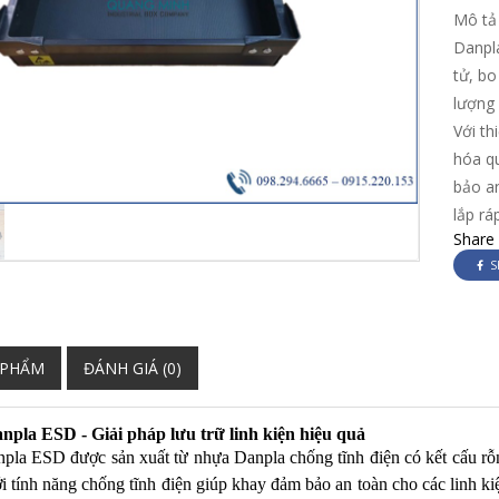
Mô tả
Danpla
tử, bo
lượng 
Với th
hóa qu
bảo a
lắp ráp
Share
S
 PHẨM
ĐÁNH GIÁ (0)
pla ESD - Giải pháp lưu trữ linh kiện hiệu quả
la ESD được sản xuất từ nhựa Danpla chống tĩnh điện có kết cấu rỗ
i tính năng chống tĩnh điện giúp khay đảm bảo an toàn cho các linh ki