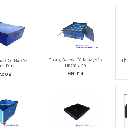
Thùng Danpla Có Khay ,nắp
Th
pla Có Nắp Và
Nhám Dính
ám Dính
HN: 0 đ
N: 0 đ