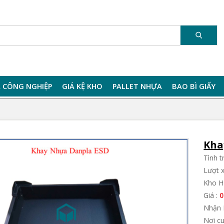
 CÔNG NGHIỆP
GIÁ KỆ KHO
PALLET NHỰA
BAO BÌ GIẤY
Kha
Tình 
Lượt 
Kho H
Giá :
0
Nhận 
Nơi c