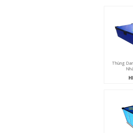
Thùng Dan
Nh
H