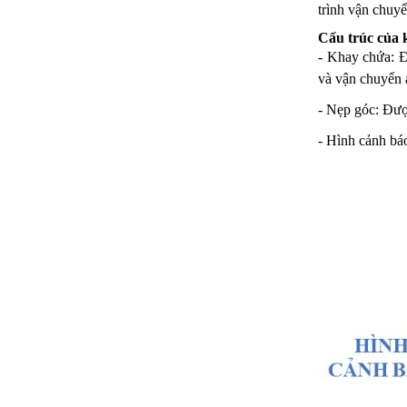
trình vận chuyể
Cấu trúc của
- Khay chứa: Đư
và vận chuyển 
- Nẹp góc: Đượ
- Hình cảnh bá