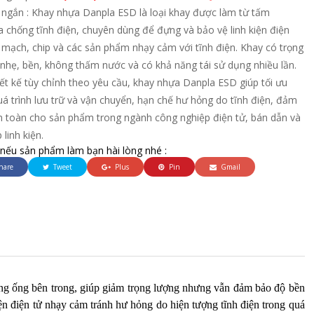
 ngắn : Khay nhựa Danpla ESD là loại khay được làm từ tấm
 chống tĩnh điện, chuyên dùng để đựng và bảo vệ linh kiện điện
 mạch, chip và các sản phẩm nhạy cảm với tĩnh điện. Khay có trọng
nhẹ, bền, không thấm nước và có khả năng tái sử dụng nhiều lần.
iết kế tùy chỉnh theo yêu cầu, khay nhựa Danpla ESD giúp tối ưu
á trình lưu trữ và vận chuyển, hạn chế hư hỏng do tĩnh điện, đảm
n toàn cho sản phẩm trong ngành công nghiệp điện tử, bán dẫn và
 linh kiện.
 nếu sản phẩm làm bạn hài lòng nhé :
hare
Tweet
Plus
Pin
Gmail
ng ống bên trong, giúp giảm trọng lượng nhưng vẫn đảm bảo độ bền
ện điện tử nhạy cảm tránh hư hỏng do hiện tượng tĩnh điện trong quá