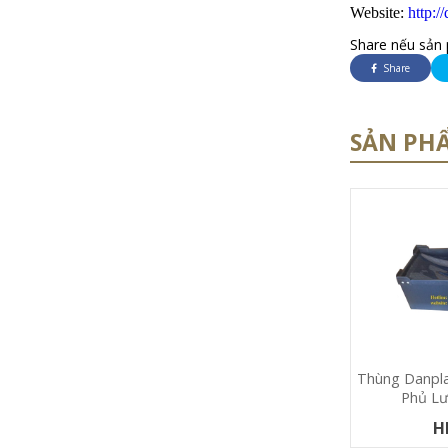
Website:
http:/
Share nếu sản 
Share
SẢN PH
Thùng Danpla
Phủ Lư
H