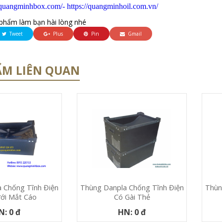
/quangminhbox.com/
- https://quangminhoil.com.vn/
phẩm làm bạn hài lòng nhé
Tweet
Plus
Pin
Gmail
ẨM LIÊN QUAN
 Chống Tĩnh Điện
Thùn
Thùng Danpla Chống Tĩnh Điện
ới Mắt Cáo
Có Gài Thẻ
N: 0 đ
HN: 0 đ