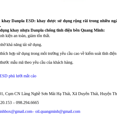
khay Danpla ESD: khay được sử dụng rộng rãi trong nhiều ngà
…
ử dụng khay nhựa Danpla chống tĩnh điện bên Quang Minh:
inh kiện an toàn, giảm tổn thất.
nhờ khả năng tái sử dụng.
thích hợp sử dụng trong môi trường yêu cầu cao về kiểm soát tĩnh điện
 thước mẫu mã theo yêu cầu của khách hàng.
ESD phủ lưới mắt cáo
ố 01, Cụm CN Làng Nghề Sơn Mài Hạ Thái, Xã Duyên Thái, Huyện Th
220.153 – 098.294.6665
inhbox@gmail.com
– oil.quangminh@gmail.com