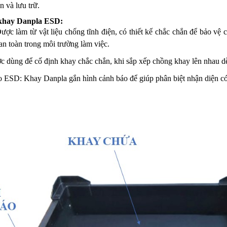
n và lưu trữ.
 khay Danpla ESD:
ợc làm từ vật liệu chống tĩnh điện, có thiết kế chắc chắn để bảo vệ c
an toàn trong môi trường làm việc.
c dùng để cố định khay chắc chắn, khi sắp xếp chồng khay lên nhau dễ
o ESD: Khay Danpla gắn hình cảnh báo để giúp phân biệt nhận diện có s