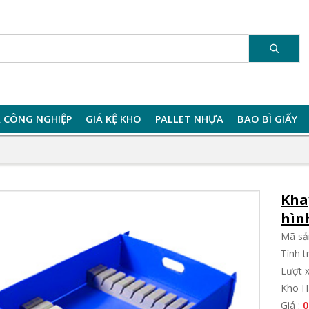
 CÔNG NGHIỆP
GIÁ KỆ KHO
PALLET NHỰA
BAO BÌ GIẤY
Kha
hìn
Mã sả
Tình 
Lượt 
Kho H
Giá :
0