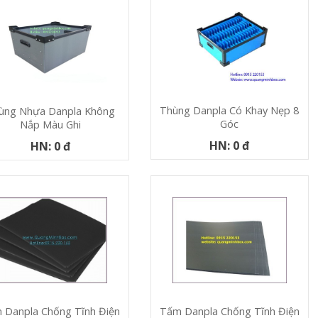
Thùng Danpla Có Khay Nẹp 8
ùng Nhựa Danpla Không
Góc
Nắp Màu Ghi
HN: 0 đ
HN: 0 đ
 Danpla Chống Tĩnh Điện
Tấm Danpla Chống Tĩnh Điện