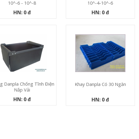
10^-6 - 10^-8
10^-4-10^-6
HN: 0 đ
HN: 0 đ
g Danpla Chống Tĩnh Điện
Khay Danpla Có 30 Ngăn
Nắp Vải
HN: 0 đ
HN: 0 đ