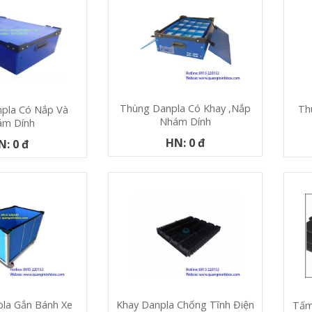
Thùng Danpla Có Khay ,nắp
Th
pla Có Nắp Và
Nhám Dính
ám Dính
HN: 0 đ
N: 0 đ
la Gắn Bánh Xe
Khay Danpla Chống Tĩnh Điện
Tấm