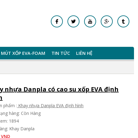
MÚT XỐP EVA-FOAM
TIN TỨC
LIÊN HỆ
y nhựa Danpla có cao su xốp EVA định
h
n phẩm :
Khay nhựa Danpla EVA định hình
trạng hàng: Còn Hàng
xem: 1894
àng: Khay Danpla
 VND