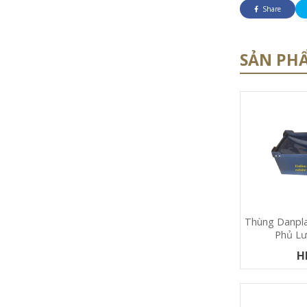
Share
SẢN PH
Thùng Danpla
Phủ Lư
H