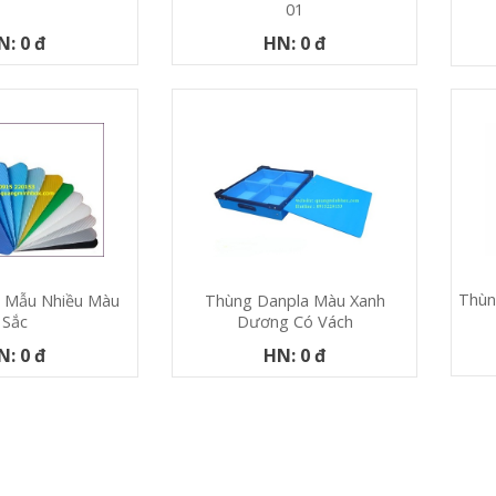
01
N: 0 đ
HN: 0 đ
Thùn
 Mẫu Nhiều Màu
Thùng Danpla Màu Xanh
Sắc
Dương Có Vách
N: 0 đ
HN: 0 đ