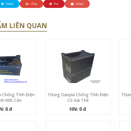
Tweet
Plus
Pin
Gmail
ẨM LIÊN QUAN
 Chống Tĩnh Điện
Thùn
Thùng Danpla Chống Tĩnh Điện
ới Mắt Cáo
Có Gài Thẻ
N: 0 đ
HN: 0 đ