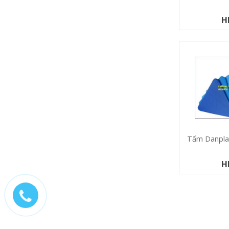
H
Tấm Danpla
H