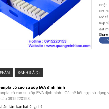
Nhận 
Nơi c
Mô tả 
hợp sử
đặt m
Share
S
 PHẨM
ĐÁNH GIÁ (0)
anpla có cao su xốp EVA định hình
npla có cao su xốp EVA định hình . Có thể kết hợp sử dụng vớ
 cầu 0915220153.
phẩm làm bạn hài lòng nhé