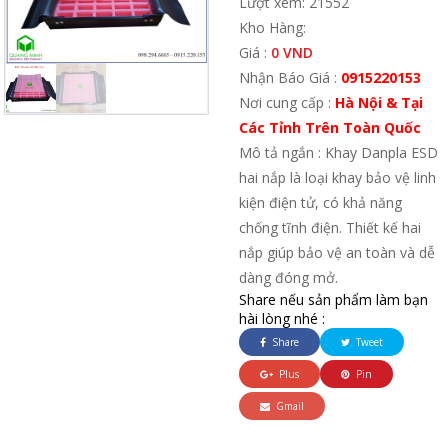
Lượt xem: 21552
Kho Hàng:
Giá :
0 VND
Nhận Báo Giá :
0915220153
Nơi cung cấp :
Hà Nội & Tại
Các Tỉnh Trên Toàn Quốc
Mô tả ngắn : Khay Danpla ESD
hai nắp là loại khay bảo vệ linh
kiện điện tử, có khả năng
chống tĩnh điện. Thiết kế hai
nắp giúp bảo vệ an toàn và dễ
dàng đóng mở.
Share nếu sản phẩm làm bạn
hài lòng nhé :
Share
Tweet
Plus
Pin
Gmail