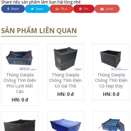
Share nếu sản phẩm làm bạn hài lòng nhé
Share
Tweet
Plus
Pin
Gmail
SẢN PHẨM LIÊN QUAN
Thùng Danpla
Thùng Danpla
Thùng Danpla
Chống Tĩnh Điện
Chống Tĩnh Điện
Chống Tĩnh Điện
Phủ Lưới Mắt
Có Nẹp Đáy
Có Gài Thẻ
Cáo
HN: 0 đ
HN: 0 đ
HN: 0 đ