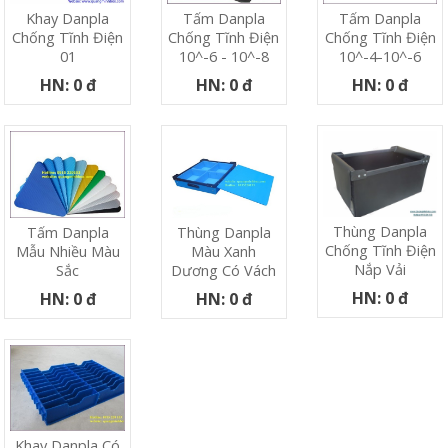
Khay Danpla
Tấm Danpla
Tấm Danpla
Chống Tĩnh Điện
Chống Tĩnh Điện
Chống Tĩnh Điện
01
10^-6 - 10^-8
10^-4-10^-6
HN: 0 đ
HN: 0 đ
HN: 0 đ
Thùng Danpla
Tấm Danpla
Thùng Danpla
Chống Tĩnh Điện
Mẫu Nhiều Màu
Màu Xanh
Nắp Vải
Sắc
Dương Có Vách
HN: 0 đ
HN: 0 đ
HN: 0 đ
Khay Danpla Có