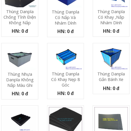
Thùng Danpla
Thùng Danpla
Thùng Danpla
Có Khay ,nắp
Chống Tĩnh Điện
Có Nắp Và
Nhám Dính
Không Nắp
Nhám Dính
HN: 0 đ
HN: 0 đ
HN: 0 đ
Thùng Danpla
Thùng Danpla
Thùng Nhựa
Có Khay Nẹp 8
Gắn Bánh Xe
Danpla Không
Góc
Nắp Màu Ghi
HN: 0 đ
HN: 0 đ
HN: 0 đ