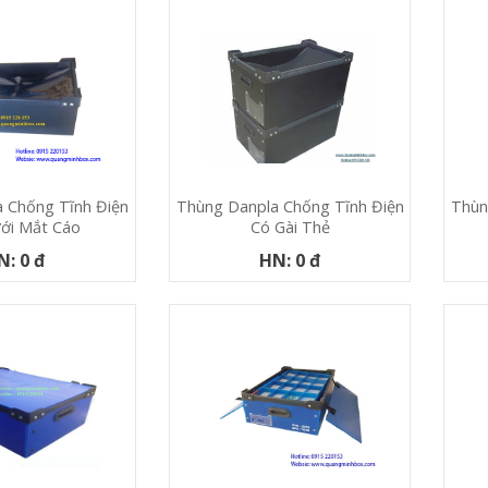
 Chống Tĩnh Điện
Thùn
Thùng Danpla Chống Tĩnh Điện
ới Mắt Cáo
Có Gài Thẻ
N: 0 đ
HN: 0 đ