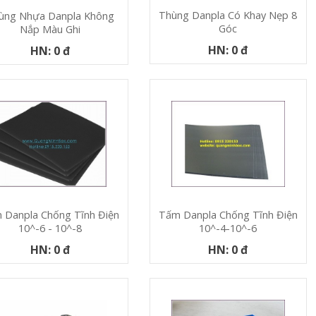
Thùng Danpla Có Khay Nẹp 8
ùng Nhựa Danpla Không
Góc
Nắp Màu Ghi
HN: 0 đ
HN: 0 đ
 Danpla Chống Tĩnh Điện
Tấm Danpla Chống Tĩnh Điện
10^-6 - 10^-8
10^-4-10^-6
HN: 0 đ
HN: 0 đ