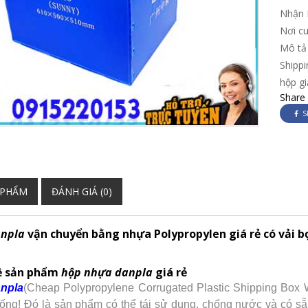
Nhận 
Nơi c
Mô tả
Shippi
hộp gi
Share
S
 PHẨM
ĐÁNH GIÁ (0)
anpla
vận chuyển bằng nhựa Polypropylen giá rẻ có vải b
về sản phẩm
hộp nhựa danpla
giá rẻ
npla
(Cheap Polypropylene Corrugated Plastic Shipping Box W
hống! Đó là sản phẩm có thể tái sử dụng, chống nước và có s