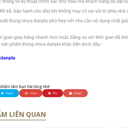
 thông số kỹ thuật chính xác như mẫu mà khách hàng đã đặt sả
đổi trả ,bảo hành chu đáo khi không may có sai sót từ phía nhà 
xuất thùng nhựa danpla phù hợp với nhu cầu sử dụng nhất giúp 
ời gian giao hàng nhanh hơn hoặc bằng so với thời gian đã th
 sản phẩm thùng nhựa danpla khác bên dưới đây :
danpla
phẩm làm bạn hài lòng nhé
Tweet
Plus
Pin
Gmail
ẨM LIÊN QUAN