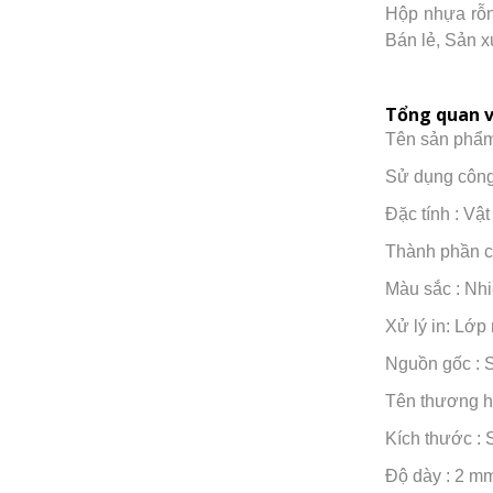
Hộp nhựa rỗn
Bán lẻ, Sản xu
Tổng quan 
Tên sản phẩm
Sử dụng công 
Đặc tính : Vậ
Thành phần c
Màu sắc : Nhi
Xử lý in: Lớp
Nguồn gốc : S
Tên thương h
Kích thước : 
Độ dày : 2 mm