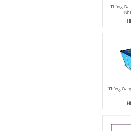
Thùng Dan
Nh
H
Thùng Danp
H