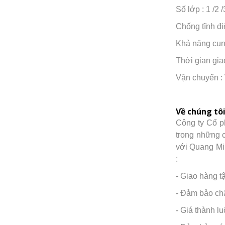
Số lớp : 1 /2 /
Chống tĩnh đi
Khả năng cun
Thời gian gia
Vận chuyển : 
Về chúng tô
Công ty Cổ p
trong những 
với Quang Min
:
- Giao hàng t
- Đảm bảo chấ
- Giá thành l