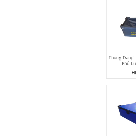
Thùng Danpla
Phủ Lư
H