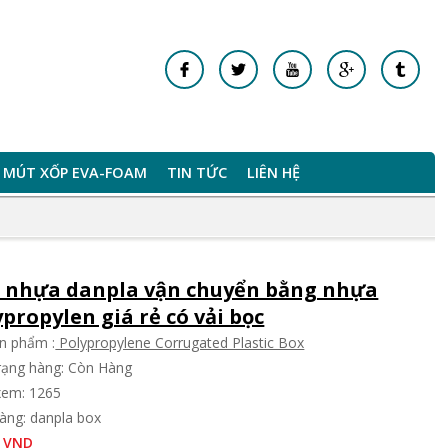
MÚT XỐP EVA-FOAM
TIN TỨC
LIÊN HỆ
 nhựa danpla vận chuyển bằng nhựa
ypropylen giá rẻ có vải bọc
n phẩm :
Polypropylene Corrugated Plastic Box
trạng hàng: Còn Hàng
xem: 1265
àng: danpla box
 VND