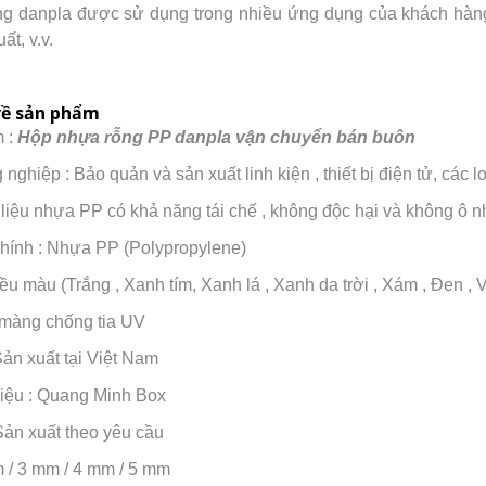
g danpla được sử dụng trong nhiều ứng dụng của khách hàng n
ất, v.v.
về sản phẩm
 :
Hộp nhựa rỗng PP danpla vận chuyển bán buôn
nghiệp : Bảo quản và sản xuất linh kiện , thiết bị điện tử, các 
t liệu nhựa PP có khả năng tái chế , không độc hại và không ô 
hính : Nhựa PP (Polypropylene)
ều màu (Trắng , Xanh tím, Xanh lá , Xanh da trời , Xám , Đen , V
 màng chống tia UV
ản xuất tại Việt Nam
iệu : Quang Minh Box
Sản xuất theo yêu cầu
 / 3 mm / 4 mm / 5 mm