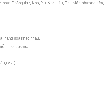
hư: Phòng thư, Kho, Xử lý tài liệu, Thư viện phương tiện,
loại hàng hóa khác nhau.
nhiễm môi trường.
àng v.v..)