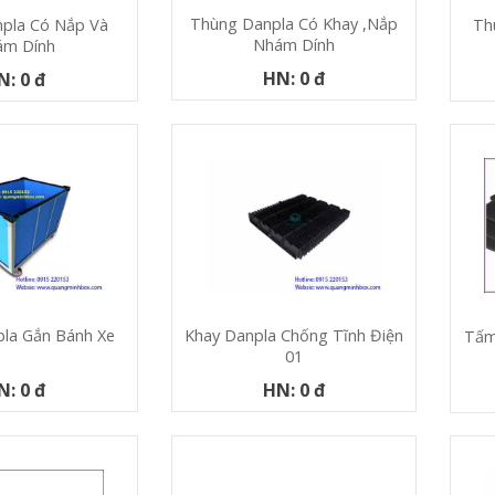
Thùng Danpla Có Khay ,nắp
Th
pla Có Nắp Và
Nhám Dính
ám Dính
HN: 0 đ
N: 0 đ
la Gắn Bánh Xe
Khay Danpla Chống Tĩnh Điện
Tấm
01
N: 0 đ
HN: 0 đ