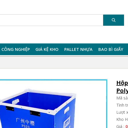
 CÔNG NGHIỆP
GIÁ KỆ KHO
PALLET NHỰA
BAO BÌ GIẤY
Hộp
Pol
Mã sả
Tình 
Lượt 
Kho H
Giá :
0