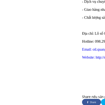
- Dịch vụ chuyê
- Giao hàng nha
- Chất lượng s
Địa chỉ: Lô s
Hotline: 098.2
Email: oil.qu
Website: http:
Share nếu sản 
Share