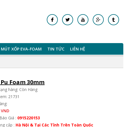
MÚT XỐP EVA-FOAM
TIN TỨC
LIÊN HỆ
 Pu Foam 30mm
trạng hàng: Còn Hàng
xem: 21731
àng:
 VND
Báo Giá :
0915220153
ung cấp :
Hà Nội & Tại Các Tỉnh Trên Toàn Quốc