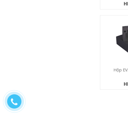
H
Hộp EV
H