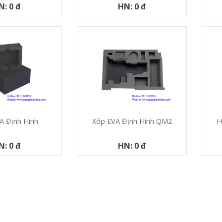
N: 0 đ
HN: 0 đ
A Định Hình
Xốp EVA Định Hình QM2
H
N: 0 đ
HN: 0 đ