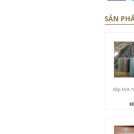
SẢN PH
Xốp EVA
H