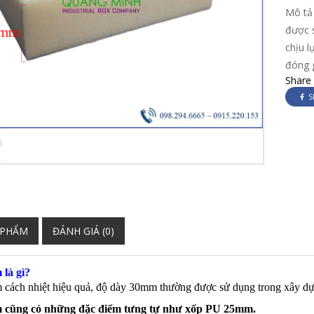
Mô tả 
được 
chịu l
đóng g
Share
S
 PHẨM
ĐÁNH GIÁ (0)
là gì?
 cách nhiệt hiệu quả, độ dày 30mm thường được sử dụng trong xây dự
cũng có những đặc điểm tưng tự như xốp PU 25mm.