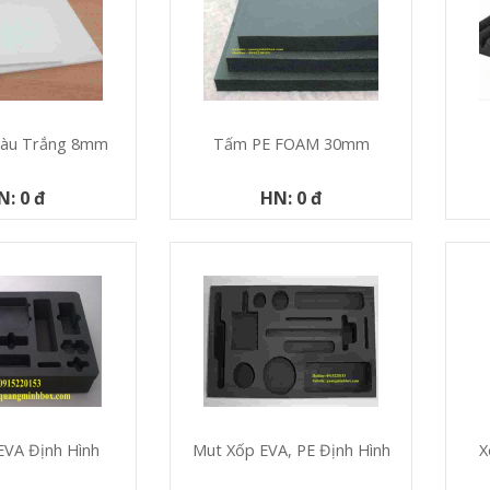
Màu Trắng 8mm
Tấm PE FOAM 30mm
N: 0 đ
HN: 0 đ
X
EVA Định Hình
Mut Xốp EVA, PE Định Hình