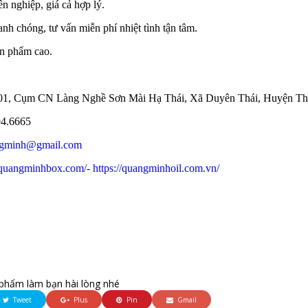
n nghiệp, giá cả hợp lý.
nh chóng, tư vấn miễn phí nhiệt tình tận tâm.
ản phẩm cao.
ố 01, Cụm CN Làng Nghề Sơn Mài Hạ Thái, Xã Duyên Thái, Huyện Th
94.6665
angminh@gmail.com
//quangminhbox.com/
- https://quangminhoil.com.vn/
phẩm làm bạn hài lòng nhé
Tweet
Plus
Pin
Gmail