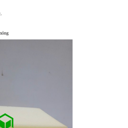
.
 mỏng