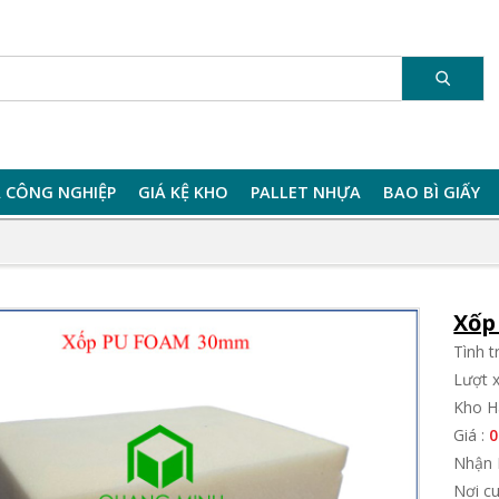
 CÔNG NGHIỆP
GIÁ KỆ KHO
PALLET NHỰA
BAO BÌ GIẤY
Xốp
Tình 
Lượt 
Kho H
Giá :
0
Nhận 
Nơi c