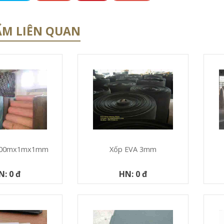
ẨM LIÊN QUAN
 100mx1mx1mm
Xốp EVA 3mm
N: 0 đ
HN: 0 đ