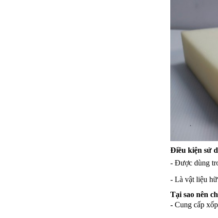
Điều kiện sử
- Được dùng tro
- Là vật liệu h
Tại sao nên 
-
Cung cấp xốp 