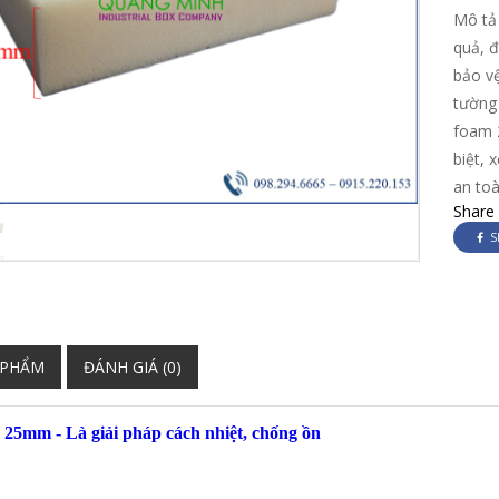
Mô tả 
quả, 
bảo v
tường 
foam 
biệt,
an toà
Share
S
 PHẨM
ĐÁNH GIÁ (0)
5mm - Là giải pháp cách nhiệt, chống ồn