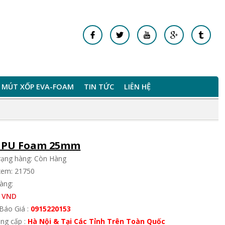
MÚT XỐP EVA-FOAM
TIN TỨC
LIÊN HỆ
 PU Foam 25mm
trạng hàng: Còn Hàng
xem: 21750
àng:
 VND
Báo Giá :
0915220153
ung cấp :
Hà Nội & Tại Các Tỉnh Trên Toàn Quốc