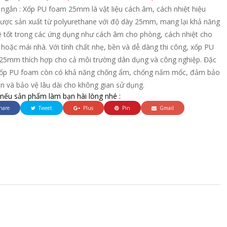
ngắn : Xốp PU foam 25mm là vật liệu cách âm, cách nhiệt hiệu
được sản xuất từ polyurethane với độ dày 25mm, mang lại khả năng
ệ tốt trong các ứng dụng như cách âm cho phòng, cách nhiệt cho
hoặc mái nhà. Với tính chất nhẹ, bền và dễ dàng thi công, xốp PU
25mm thích hợp cho cả môi trường dân dụng và công nghiệp. Đặc
 xốp PU foam còn có khả năng chống ẩm, chống nấm mốc, đảm bảo
n và bảo vệ lâu dài cho không gian sử dụng.
 nếu sản phẩm làm bạn hài lòng nhé :
hare
Tweet
Plus
Pin
Gmail