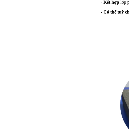
- Kết hợp
lớp 
- Có thể tuỳ c