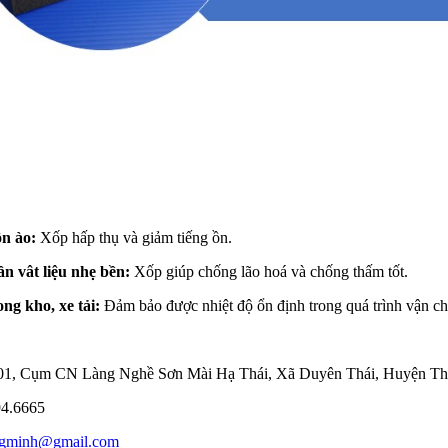
ồn ào:
Xốp hấp thụ và giảm tiếng ồn.
ần vât liệu nhẹ bền:
Xốp giúp chống lão hoá và chống thấm tốt.
ng kho, xe tải:
Đảm bảo được nhiệt độ ổn định trong quá trình vận c
ố 01, Cụm CN Làng Nghề Sơn Mài Hạ Thái, Xã Duyên Thái, Huyện Th
94.6665
angminh@gmail.com