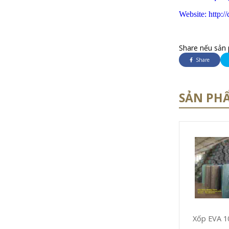
Website: http:
Share nếu sản 
Share
SẢN PH
Xốp EVA