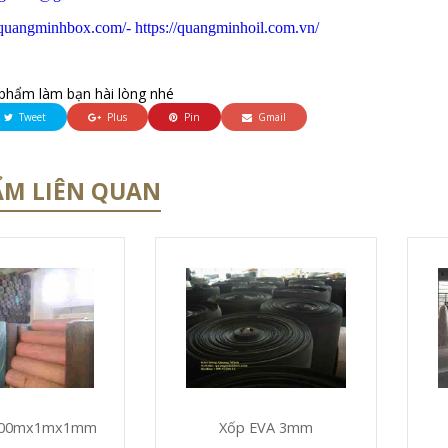
//quangminhbox.com/
- https://quangminhoil.com.vn/
phẩm làm bạn hài lòng nhé
Tweet
Plus
Pin
Gmail
ẨM LIÊN QUAN
 100mx1mx1mm
Xốp EVA 3mm