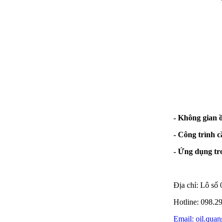
- Không gian 
- Công trình c
- Ứng dụng tro
Địa chỉ: Lô s
Hotline: 098.2
Email: oil.qu