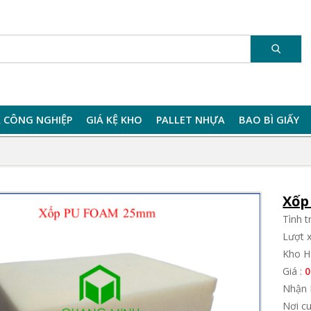
 CÔNG NGHIỆP
GIÁ KỆ KHO
PALLET NHỰA
BAO BÌ GIẤY
Xốp
Tình 
Lượt 
Kho H
Giá :
0
Nhận 
Nơi c