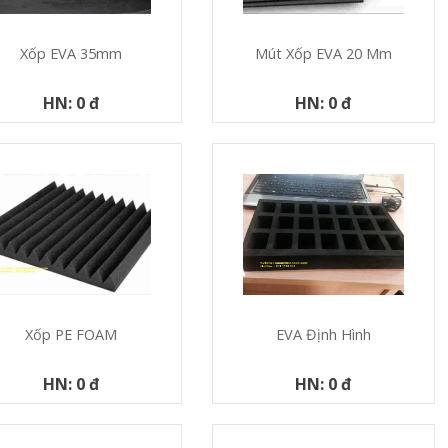
Xốp EVA 35mm
Mút Xốp EVA 20 Mm
HN: 0 đ
HN: 0 đ
Xốp PE FOAM
EVA Định Hình
HN: 0 đ
HN: 0 đ