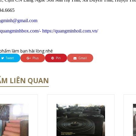
94.6665
angminh@gmail.com
//quangminhbox.com/
- https://quangminhoil.com.vn/
phẩm làm bạn hài lòng nhé
Tweet
Plus
Pin
Gmail
ẨM LIÊN QUAN