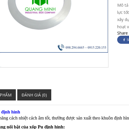
Mô tả 
lực t
xây dự
hoạt 
Share
S
 PHẨM
ĐÁNH GIÁ (0)
định hình
năng cách nhiệt cách âm tốt, thường được sản xuất theo khuôn định hì
ng nổi bật của xốp Pu định hình: