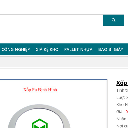
 CÔNG NGHIỆP
GIÁ KỆ KHO
PALLET NHỰA
BAO BÌ GIẤY
Xốp
Tình 
Lượt 
Kho H
Giá :
0
Nhận 
Nơi c