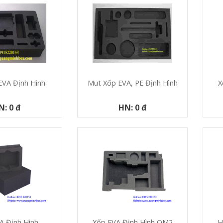
X
EVA Định Hình
Mut Xốp EVA, PE Định Hình
N: 0 đ
HN: 0 đ
A Định Hình
Xốp EVA Định Hình QM2
H