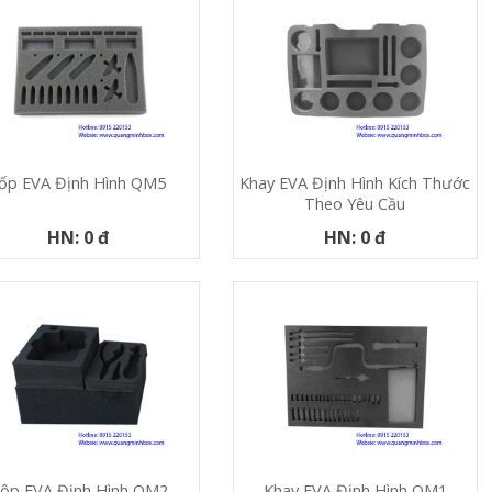
ốp EVA Định Hình QM5
Khay EVA Định Hình Kích Thước
Theo Yêu Cầu
HN: 0 đ
HN: 0 đ
ộp EVA Định Hình QM2
Khay EVA Định Hình QM1