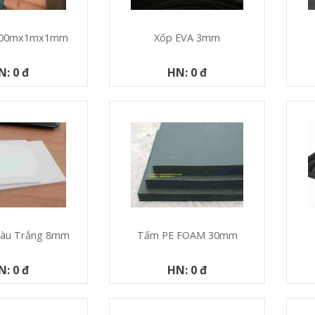
 100mx1mx1mm
Xốp EVA 3mm
N: 0 đ
HN: 0 đ
Màu Trắng 8mm
Tấm PE FOAM 30mm
N: 0 đ
HN: 0 đ