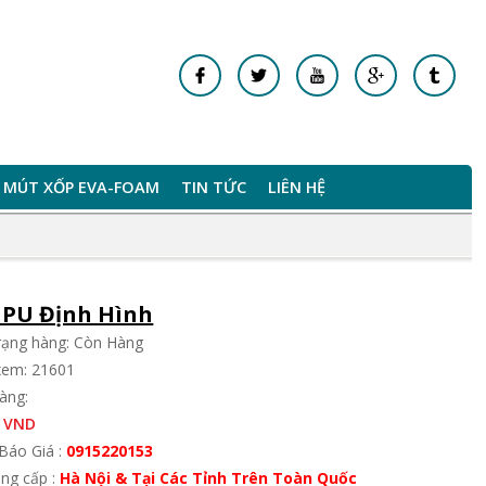
MÚT XỐP EVA-FOAM
TIN TỨC
LIÊN HỆ
 PU Định Hình
trạng hàng: Còn Hàng
xem: 21601
àng:
 VND
Báo Giá :
0915220153
ung cấp :
Hà Nội & Tại Các Tỉnh Trên Toàn Quốc