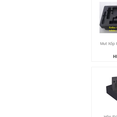
Mut Xốp 
H
Hộp EV