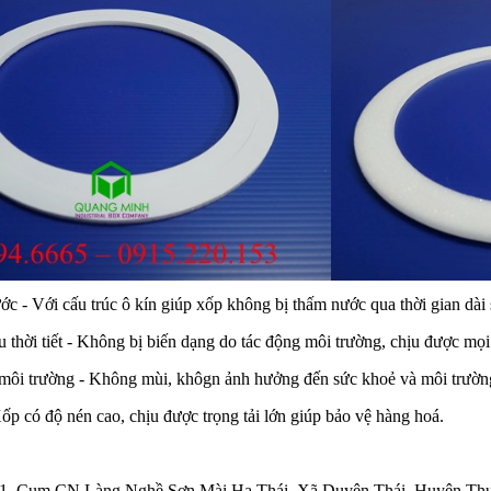
c - Với cấu trúc ô kín giúp xốp không bị thấm nước qua thời gian dài
 thời tiết - Không bị biến dạng do tác động môi trường, chịu được mọi t
 môi trường - Không mùi, khôgn ảnh hưởng đến sức khoẻ và môi trườn
Xốp có độ nén cao, chịu được trọng tải lớn giúp bảo vệ hàng hoá.
1, Cụm CN Làng Nghề Sơn Mài Hạ Thái, Xã Duyên Thái, Huyện Thư