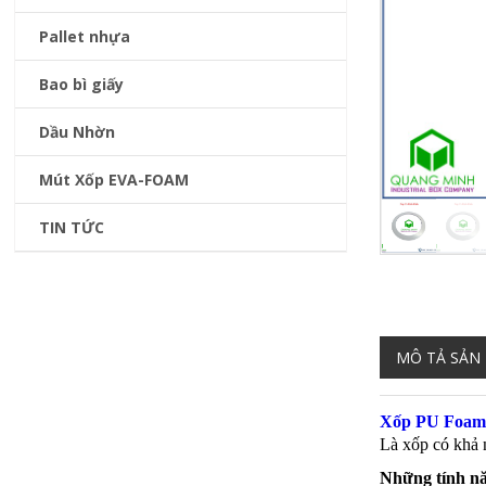
Pallet nhựa
Bao bì giấy
Dầu Nhờn
Mút Xốp EVA-FOAM
TIN TỨC
MÔ TẢ SẢN
Xốp PU Foam 
Là xốp có khả 
Những tính nă