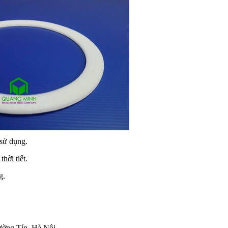
 sử dụng.
hời tiết.
g.
ờng Tín, Hà Nội.