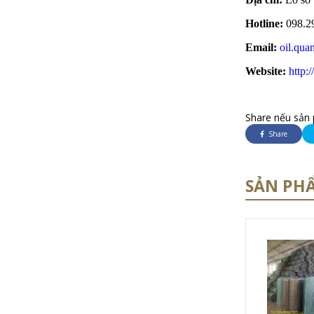
Hotline:
098.2
Email:
oil.qu
Website:
http:
Share nếu sản 
Share
SẢN PH