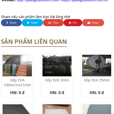
Share nếu sản phẩm làm bạn hài lòng nhé
Share
Tweet
Plus
Pin
Gmail
SẢN PHẨM LIÊN QUAN
Xốp EVA
Xốp EVA 3mm
Xốp EVA 35mm
100mx1mx1mm
HN: 0 đ
HN: 0 đ
HN: 0 đ