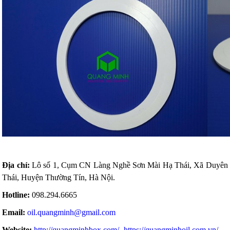
Địa chỉ:
Lô số 1, Cụm CN Làng Nghề Sơn Mài Hạ Thái, Xã Duyên
Thái, Huyện Thường Tín, Hà Nội.
Hotline:
098.294.6665
Email:
oil.quangminh@gmail.com
Website:
http://quangminhbox.com/
- https://quangminhoil.com.vn/