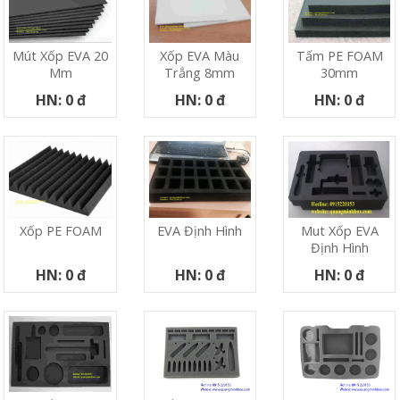
Mút Xốp EVA 20
Xốp EVA Màu
Tấm PE FOAM
Mm
Trắng 8mm
30mm
HN: 0 đ
HN: 0 đ
HN: 0 đ
Xốp PE FOAM
EVA Định Hình
Mut Xốp EVA
Định Hình
HN: 0 đ
HN: 0 đ
HN: 0 đ