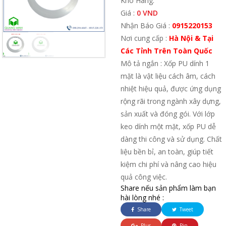
Kho Hàng:
Giá :
0 VND
Nhận Báo Giá :
0915220153
Nơi cung cấp :
Hà Nội & Tại
Các Tỉnh Trên Toàn Quốc
Mô tả ngắn : Xốp PU dính 1
mặt là vật liệu cách âm, cách
nhiệt hiệu quả, được ứng dụng
rộng rãi trong ngành xây dựng,
sản xuất và đóng gói. Với lớp
keo dính một mặt, xốp PU dễ
dàng thi công và sử dụng. Chất
liệu bền bỉ, an toàn, giúp tiết
kiệm chi phí và nâng cao hiệu
quả công việc.
Share nếu sản phẩm làm bạn
hài lòng nhé :
Share
Tweet
Plus
Pin