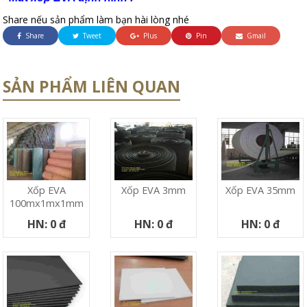
Share nếu sản phẩm làm bạn hài lòng nhé
Share
Tweet
Plus
Pin
Gmail
SẢN PHẨM LIÊN QUAN
Xốp EVA
Xốp EVA 3mm
Xốp EVA 35mm
100mx1mx1mm
HN: 0 đ
HN: 0 đ
HN: 0 đ