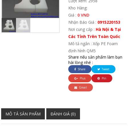
Lượt xem: 2958
Kho Hàng:
Giá :
0 VND
Nhận Báo Giá :
0915220153
Nơi cung cấp :
Hà Nội & Tại
Các Tỉnh Trên Toàn Quốc
Mô tả ngắn : Xốp PE Foam
định hình QM5
Share nếu sản phẩm làm bạn
hài lòng nhé :
Share
Tweet
Plus
Pin
Gmail
MÔ TẢ SẢN PHẨM
ĐÁNH GIÁ (0)