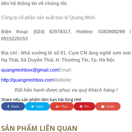
liên hệ thông tin về chúng tôi:
Công ty cổ phần sản xuất bao bì Quang Minh
Điện thoại
:
(024) 62978317, Hotline: 0383908299 /
0915220153
Địa chỉ
:
Nhà xưởng lô số 01. Cụm CN làng nghề sơn mài
Hạ Thái, Xã Duyên Thái, H. Thường Tín, Tp. Hà Nội.
quangminhbox@gmail.com
Email:
http://quangminhbox.com
Website:
Rất hân hạnh được phục vụ quý khách hàng !
Share nếu sản phẩm làm bạn hài lòng nhé
Share
Tweet
Plus
Pin
Gmail
SẢN PHẨM LIÊN QUAN