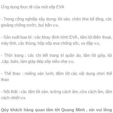
Ứng dụng thực tế của mút xốp EVA
- Trong công nghiệp xây dựng: lót sàn, chèn khe bê tông, các
gioăng chống nước, bụi bẩn v.v..
- Sản xuất bao bì : các khay định hình EVA , tấm lót điện thoại,
máy tính, các thùng, hộp xốp eva chống sốc, va đập v.v..
- Thời trang : các chi tiết trang trí quần áo, tấm lót giày, túi
,cặp, balo, làm giày dép xốp siêu nhẹ v.v..
- Thể thao : miếng ván lướt, đệm lót các vật dụng chơi thể
thao
- Nội thất : các tấm lót sàn, tường cách âm, cửa cách âm, tấm
cách nhiệt v.v.
Qúy khách hàng quan tâm tới Quang Minh , xin vui lòng