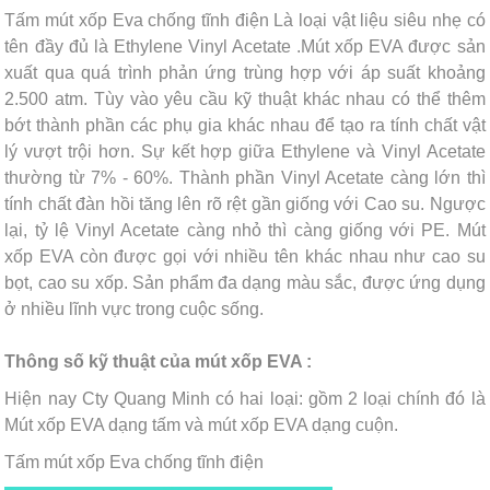
Tấm mút xốp Eva chống tĩnh điện Là loại vật liệu siêu nhẹ có
tên đầy đủ là Ethylene Vinyl Acetate .Mút xốp EVA được sản
xuất qua quá trình phản ứng trùng hợp với áp suất khoảng
2.500 atm. Tùy vào yêu cầu kỹ thuật khác nhau có thể thêm
bớt thành phần các phụ gia khác nhau để tạo ra tính chất vật
lý vượt trội hơn. Sự kết hợp giữa Ethylene và Vinyl Acetate
thường từ 7% - 60%. Thành phần Vinyl Acetate càng lớn thì
tính chất đàn hồi tăng lên rõ rệt gần giống với Cao su. Ngược
lại, tỷ lệ Vinyl Acetate càng nhỏ thì càng giống với PE. Mút
xốp EVA còn được gọi với nhiều tên khác nhau như cao su
bọt, cao su xốp. Sản phẩm đa dạng màu sắc, được ứng dụng
ở nhiều lĩnh vực trong cuộc sống.
Thông số kỹ thuật của mút xốp EVA :
Hiện nay Cty Quang Minh có hai loại: gồm 2 loại chính đó là
Mút xốp EVA dạng tấm và mút xốp EVA dạng cuộn.
Tấm mút xốp Eva chống tĩnh điện